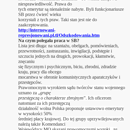
niesprawiedliwość. Prawa do
tych emerytur są nienależnie nabyte. Byli funkcjonariusze
SB przez ćwierć wieku
korzystali z tych praw. Taki stan jest nie do
zaakceptowania.
http://internowani-
represjonowani.pl.tl/Odszkodowania.htm
Na czym polegała praca w SB?
Lista jest długa:
na
szantażu, obelgach, pomówieniach,
przewrotności, zastraszaniu, inwigilacji, podstępie i
szczuciu jednych na drugich, prowokacji, kłamstwie,
znęcaniu
się fizycznym i psychicznym, biciu, zbrodni, zdradzie
kraju, pracy dla obcego
mocarstwa w obronie komunistycznych aparatczyków i
przestępców.
Prawomocnym wyrokiem sądu twórców stanu wojennego
uznano za „
grupę
przestępczą o charakterze zbrojnym
”. Ich oficerom
natomiast za ich przestępczą
działalność wolna Polska proponuje ustawowo emerytury
w wysokości 50%
średniej płacy krajowej. Do tej grupy uprzywilejowanych
należą także Komendanci
Wojewódzcy MO skazani prawomocnymi wyroki „
za