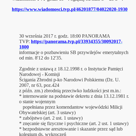
https://www.wiadomosci.tvp.pl/46201877/04022020-1930
30 września 2017 r. godz. 18:00 PANORAMA
TVP
:
https://panorama.tvp.pl/33934355/30092017-
1800
informacje o pozbawieniu SB
przywilejów emerytalnych
od min. 8'12 do 12'35.
Zgodnie z ustawą z 18.12.1998 r. o Instytucie Pamięci
Narodowej - Komisji
Ścigania Zbrodni p-ko Narodowi Polskiemu (Dz. U.
2007, nr 63, poz.424
z późn. zm.) zbrodnią przeciwko ludzkości jest m.in.:
* internowanie na podstawie dekretu z dnia 13.12.1981 r.
o stanie wojennym
popełniana przez komendantow wojewódzki Milicji
Obywatelskiej (art. 3 ustawy)
* zabójstwo (art. 2 ust. 1 ustawy)
* znęcanie się fizyczne i psychiczne (art. 2 ust. 1 ustawy)
* bezpodstawne aresztowanie i skazanie przez sąd lub
kolegium ds. wykroczeń