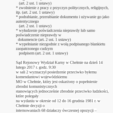
(art. 2 ust. 1 ustawy)
* zwolnienie z pracy z przyczyn politycznych, religijnych,
itp. (art. 2 ust. 1 ustawy)
* podrabianie, przerabianie dokumentu i używanie go jako
autentycznego
(art. 2 ust. 1 ustawy)
* wyłudzenie poświadczenia nieprawdy lub samo
poświadczenie nieprawdy w
dokumencie (art. 2 ust. 1 ustawy)
* wypełnianie niezgodnie z wolą podpisanego blankietu
zaopatrzonego cudzym
podpisem (art. 2 ust. 1 ustawy)
Sąd Rejonowy Wydział Karny w Chełmie na dzień 14
lutego 2017 r. godz. 9:30
w sali 2 wyznaczył posiedzenie przeciwko byłemu
komendantowi wojewódzkiemu
MO w Chełmie, który jest oskarżony o popełnienie
zbrodni komunistycznych
stanowiących jednocześnie zbrodnie przeciwko ludzkości,
które polegały
na wydaniu w okresie od 12 do 16 grudnia 1981 r. w
Chełmie decyzji o
internowaniach 68 działaczy ówczesnej opozycji –