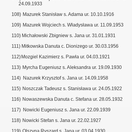
24.09.1933
108)
Mazurek Stanisław s. Adama ur. 10.10.1916
109)
Mazurek Wojciech s. Władysława ur. 11.09.1953
110)
Michałowski Zbigniew s. Jana ur. 31.01.1931
111)
Mitkowska Danuta c. Dionizego ur. 30.03.1956
112)
Mozgiel Kazimierz s. Pawła ur. 04.03.1921
113)
Myrcha Eugeniusz s. Aleksandra ur. 19.09.1930
114)
Nazurek Krzysztof s. Jana ur. 14.09.1958
115)
Noszczak Tadeusz s. Stanisława ur. 24.05.1922
116)
Nowaszewska Danuta c. Stefana ur. 28.05.1932
117)
Nowicki Eugeniusz s. Jana ur. 22.09.1939
118)
Nowicki Stefan s. Jana ur. 22.02.1927
119)
Olszyna Ryszard s. Jana ur. 03.04.1930