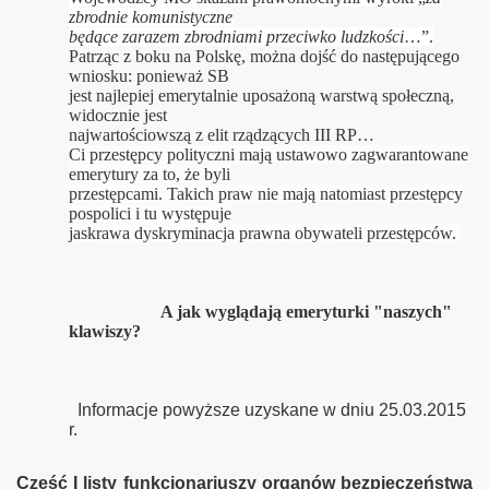
zbrodnie komunistyczne
będące zarazem zbrodniami przeciwko ludzkości
…”.
Patrząc z boku na Polskę, można dojść do następującego
wniosku: ponieważ SB
jest najlepiej emerytalnie uposażoną warstwą społeczną,
widocznie jest
najwartościowszą z elit rządzących III RP…
Ci przestępcy polityczni mają ustawowo zagwarantowane
emerytury za to, że byli
przestępcami. Takich praw nie mają natomiast przestępcy
pospolici i tu występuje
jaskrawa dyskryminacja prawna obywateli przestępców.
A jak wyglądają emeryturki "naszych"
klawiszy?
Informacje powyższe uzyskane w dniu 25.03.2015
r.
Część I listy funkcjonariuszy organów bezpieczeństwa