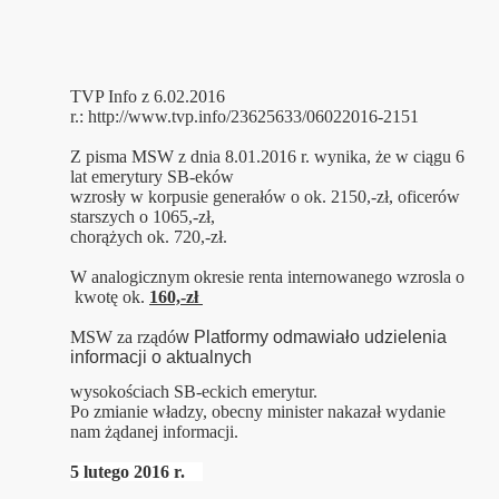
TVP Info z 6.02.2016
r.: http://www.tvp.info/23625633/06022016-2151
karta i Janusza Olewińskiego
Z pisma MSW z dnia 8.01.2016 r. wynika, że w ciągu 6
lat emerytury SB-eków
wzrosły w korpusie generałów o ok. 2150,-zł, oficerów
starszych o 1065,-zł,
chorą
żych ok. 720,-zł.
W analogicznym okresie renta internowanego wzrosla o
kwotę ok.
160,-zł
MSW za rząd
ó
w Platformy odmawiało udzielenia
informacji o aktualnych
wysokościach SB-eckich emerytur.
Po zmianie władzy, obecny minister nakazał wydanie
nam
żądanej informacji.
5 lutego 2016 r.