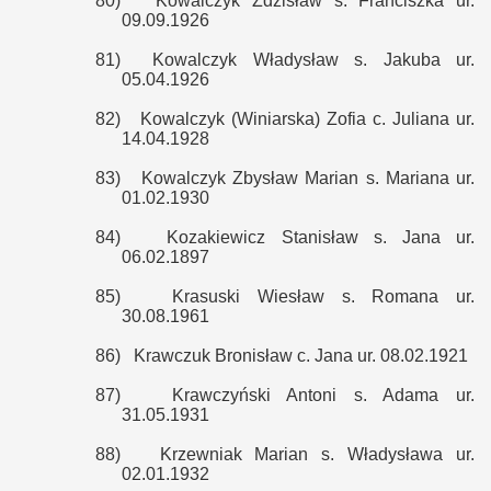
80)
Kowalczyk Zdzisław s. Franciszka ur.
09.09.1926
81)
Kowalczyk Władysław s. Jakuba ur.
05.04.1926
82)
Kowalczyk (Winiarska) Zofia c. Juliana ur.
14.04.1928
83)
Kowalczyk Zbysław Marian s. Mariana ur.
01.02.1930
84)
Kozakiewicz Stanisław s. Jana ur.
06.02.1897
85)
Krasuski Wiesław s. Romana ur.
30.08.1961
86)
Krawczuk Bronisław c. Jana ur. 08.02.1921
87)
Krawczyński Antoni s. Adama ur.
31.05.1931
88)
Krzewniak Marian s. Władysława ur.
02.01.1932