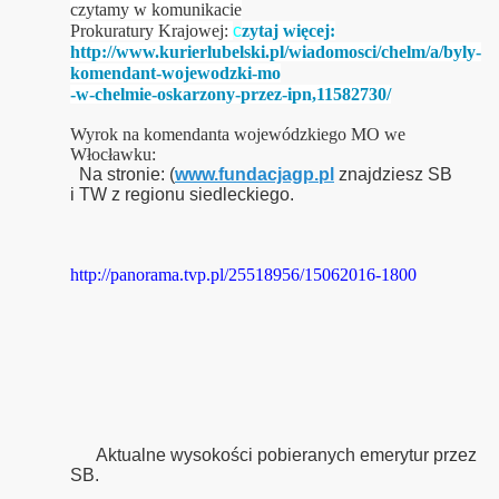
czytamy w komunikacie
Prokuratury Krajowej:
c
zytaj więcej:
http://www.kurierlubelski.pl/wiadomosci/chelm/a/byly-
komendant-wojewodzki-mo
-w-chelmie-oskarzony-przez-ipn,11582730/
Wyrok na komendanta wojewódzkiego MO we
Włocławku:
Na stronie: (
www.fundacjagp.pl
znajdziesz SB
i TW z regionu siedleckiego.
http://panorama.tvp.pl/25518956/15062016-1800
Aktualne wysokości pobieranych emerytur przez
SB.