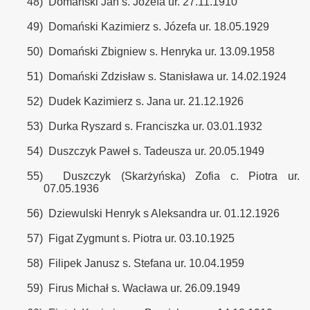
48)
Domański Jan s. Józefa ur. 27.11.1910
49)
Domański Kazimierz s. Józefa ur. 18.05.1929
50)
Domański Zbigniew s. Henryka ur. 13.09.1958
51)
Domański Zdzisław s. Stanisława ur. 14.02.1924
52)
Dudek Kazimierz s. Jana ur. 21.12.1926
53)
Durka Ryszard s. Franciszka ur. 03.01.1932
54)
Duszczyk Paweł s. Tadeusza ur. 20.05.1949
55)
Duszczyk (Skarżyńska) Zofia c. Piotra ur.
07.05.1936
56)
Dziewulski Henryk s Aleksandra ur. 01.12.1926
57)
Figat Zygmunt s. Piotra ur. 03.10.1925
58)
Filipek Janusz s. Stefana ur. 10.04.1959
59)
Firus Michał s. Wacława ur. 26.09.1949