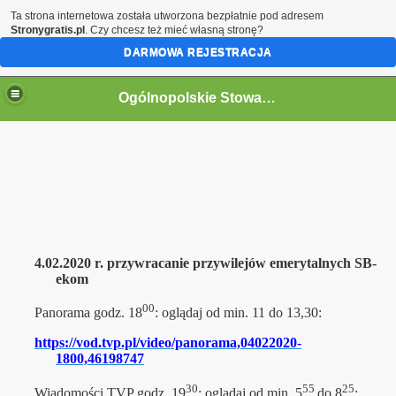
Ta strona internetowa została utworzona bezpłatnie pod adresem
Stronygratis.pl
. Czy chcesz też mieć własną stronę?
DARMOWA REJESTRACJA
Ogólnopolskie Stowarzyszenie Internowanych i Represjonowanych
4.02.2020 r. przywracanie przywilejów emerytalnych SB-
ekom
00
Panorama godz. 18
: oglądaj od min. 11 do 13,30:
https://vod.tvp.pl/video/panorama,04022020-
1800,46198747
30
55
25
Wiadomości TVP godz. 19
: oglądaj od min. 5
do 8
: