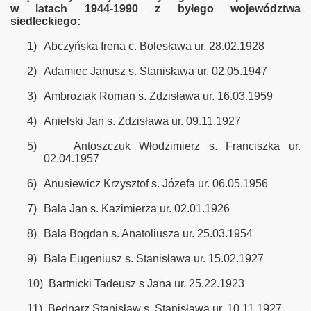
w latach 1944-1990 z byłego województwa
siedleckiego:
1)
Abczyńska Irena c. Bolesława ur. 28.02.1928
2)
Adamiec Janusz s. Stanisława ur. 02.05.1947
3)
Ambroziak Roman s. Zdzisława ur. 16.03.1959
4)
Anielski Jan s. Zdzisława ur. 09.11.1927
5)
Antoszczuk Włodzimierz s. Franciszka ur.
02.04.1957
6)
Anusiewicz Krzysztof s. Józefa ur. 06.05.1956
7)
Bala Jan s. Kazimierza ur. 02.01.1926
8)
Bala Bogdan s. Anatoliusza ur. 25.03.1954
9)
Bala Eugeniusz s. Stanisława ur. 15.02.1927
10)
Bartnicki Tadeusz s Jana ur. 25.22.1923
o"
11)
Bednarz Stanisław s. Stanisława ur. 10.11.1927