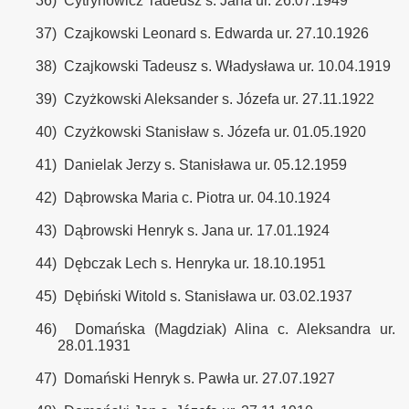
36)
Cytrynowicz Tadeusz s. Jana ur. 26.07.1949
37)
Czajkowski Leonard s. Edwarda ur. 27.10.1926
38)
Czajkowski Tadeusz s. Władysława ur. 10.04.1919
39)
Czyżkowski Aleksander s. Józefa ur. 27.11.1922
40)
Czyżkowski Stanisław s. Józefa ur. 01.05.1920
41)
Danielak Jerzy s. Stanisława ur. 05.12.1959
42)
Dąbrowska Maria c. Piotra ur. 04.10.1924
43)
Dąbrowski Henryk s. Jana ur. 17.01.1924
44)
Dębczak Lech s. Henryka ur. 18.10.1951
45)
Dębiński Witold s. Stanisława ur. 03.02.1937
46)
Domańska (Magdziak) Alina c. Aleksandra ur.
28.01.1931
47)
Domański Henryk s. Pawła ur. 27.07.1927