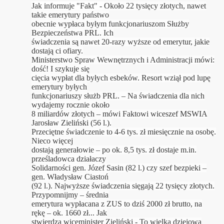
Jak informuje "Fakt" -
Około 22 tysięcy złotych, nawet
takie emerytury państwo
obecnie wypłaca byłym funkcjonariuszom Służby
Bezpieczeństwa PRL. Ich
świadczenia są nawet 20-razy wyższe od emerytur, jakie
dostają ci ofiary.
Ministerstwo Spraw Wewnętrznych i Administracji mówi:
dość! I szykuje się
cięcia wypłat dla byłych esbeków. R
esort wziął pod lupę
emerytury byłych
funkcjonariuszy służb PRL. – Na świadczenia dla nich
wydajemy rocznie około
8 miliardów złotych – mówi Faktowi wiceszef MSWIA
Jarosław Zieliński (56 l.).
Przeciętne świadczenie to 4-6 tys. zł miesięcznie na osobę.
Nieco więcej
dostają generałowie – po ok. 8,5 tys. zł dostaje m.in.
prześladowca działaczy
Solidarności gen. Józef Sasin (82 l.) czy szef bezpieki –
gen. Władysław Ciastoń
(92 l.). Najwyższe świadczenia sięgają 22 tysięcy złotych.
Przypomnijmy – średnia
emerytura wypłacana z ZUS to dziś 2000 zł brutto, na
rękę – ok. 1660 zł...
Jak
stwierdza wiceminister Zieliński -
To wielka dziejowa