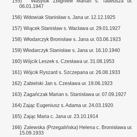
155)
Wasyluk Zbigniew Marian s. Tadeusza ur.
06.01.1947
156)
Wdowiak Stanisław s. Jana ur. 12.12.1925
157)
Wiącek Stanisław s. Wacława ur. 29.01.1927
158)
Włodarczyk Bronisław s. Jana ur. 03.06.1923
159)
Włodarczyk Stanisław s. Jana ur. 16.10.1940
160)
Wójcik Leszek s. Czesława ur. 31.08.1953
161)
Wójcik Ryszard s. Szczepana ur. 26.08.1933
162)
Zabielski Jan s. Czesława ur. 19.06.1923
163)
Zagańczak Marian s. Stanisława ur. 07.09.1927
164)
Zając Eugeniusz s. Adama ur. 24.03.1920
165)
Zając Maria c. Jana ur. 23.10.1914
166)
Zalewska (Przegalińska) Helena c. Bronisława ur.
15.09.1933