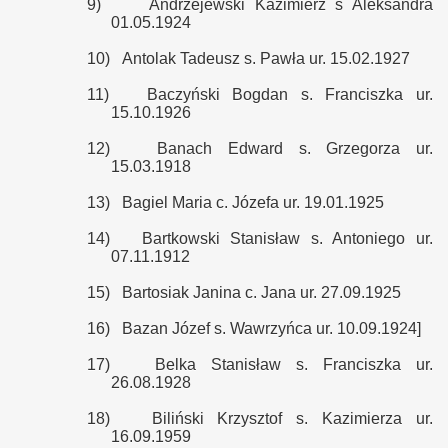
9)
Andrzejewski Kazimierz s Aleksandra
01.05.1924
10)
Antolak Tadeusz s. Pawła ur. 15.02.1927
11)
Baczyński Bogdan s. Franciszka ur.
15.10.1926
12)
Banach Edward s. Grzegorza ur.
15.03.1918
13)
Bagiel Maria c. Józefa ur. 19.01.1925
14)
Bartkowski Stanisław s. Antoniego ur.
07.11.1912
15)
Bartosiak Janina c. Jana ur. 27.09.1925
16)
Bazan Józef s. Wawrzyńca ur. 10.09.1924]
17)
Belka Stanisław s. Franciszka ur.
26.08.1928
18)
Biliński Krzysztof s. Kazimierza ur.
16.09.1959