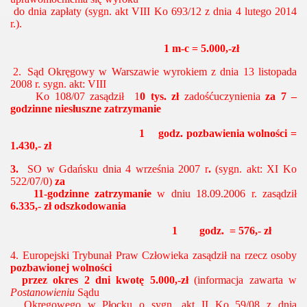
do dnia zapłaty (sygn. akt VIII Ko 693/12 z dnia 4 lutego 2014
r.).
1 m-c = 5.000,-zł
2.
Sąd Okręgowy w Warszawie wyrokiem z dnia 13 listopada
2008 r. sygn. akt: VIII
Ko 108/07 zasądził 1
0 tys. zł
zadośćuczynienia
za
7 –
godzinne niesłuszne zatrzymanie
1
godz. pozbawienia wolności =
1.430,- zł
3.
SO w Gdańsku dnia 4 września 2007 r
.
(sygn. akt: XI Ko
522/07/0)
za
11-godzinne zatrzymanie
w dniu 18.09.2006 r. zasądził
6.335,- zł odszkodowania
1
godz. = 576,- zł
4.
Europejski Trybunał Praw Człowieka zasądził na rzecz osoby
pozbawionej wolności
przez okres 2 dni kwotę 5.000,-zł
(informacja zawarta w
Postanowieniu
Sądu
Okręgowego w Płocku o sygn. akt II Ko 59/08 z dnia