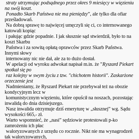
straty utrzymując podsądnego przez okres 9 miesięcy w więzieniu
na swój koszt.
Ponadto Skarb Państwa nie ma pieniędzy
”, ale tylko dla ofiar
prześladowań.
Na dobrą sprawę to najwięcej umęczyli się ci, co internowanego
katowali kopiąc
i pałując gdzie popadnie. I jak słusznie sąd stwierdził, było to na
koszt Skarbu
Państwa i za sowitą opłatą oprawców przez Skarb Państwa.
Innymi słowy
internowany nic nie dał, ale za to dużo dostał.
W apelacji od wyroku adwokat napisał m.in. że "
Ryszard Piekart
spotkał się po
raz kolejny w swym życiu z tzw. "chichotem historii". Zaskarżone
orzeczenie jest
Nadmieniamy, że Ryszard Piekart nie przebywał też na obozie
kondycyjnym lecz w
komunistycznym więzieniu, które opuścił na noszach, pozostając
inwalidą do dnia dzisiejszego.
Nasz inwalida otrzymuje dziś emeryturę w „słusznej” wg. Sądu
wysokości 665,- zł.
Warto wspomnieć, że „nasi” sędziowie protestowali p-ko
zamrożeniu ich płac
waloryzowanych z urzędu co rocznie. Nikt nie ma wynagrodzeń
tak waloryzowanych,