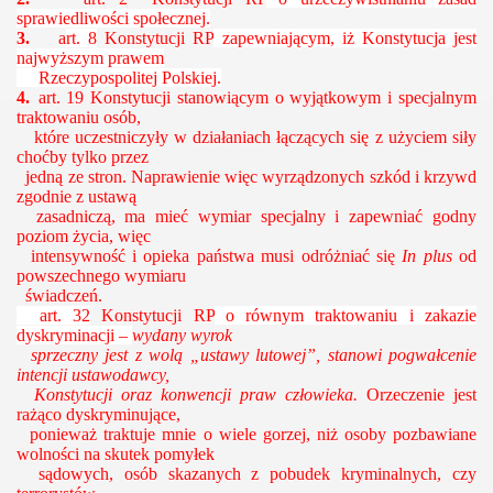
sprawiedliwości społecznej.
3.
a
rt. 8
Konstytucji RP
zapewniającym, iż Konstytucja jest
najwyższym prawem
Rzeczypospolitej Polskiej.
4.
art. 19 Konstytucji stanowiącym o wyjątkowym i specjalnym
traktowaniu osób,
które uczestniczyły w działaniach łączących się z użyciem siły
choćby tylko przez
jedną ze stron. Naprawienie więc wyrządzonych szkód i krzywd
zgodnie z ustawą
zasadniczą, ma mieć wymiar specjalny i zapewniać godny
poziom życia, więc
intensywność i opieka państwa musi odróżniać się
In plus
od
powszechnego wymiaru
świadczeń.
art. 32
Konstytucji RP
o równym traktowaniu i zakazie
dyskryminacji –
wydany wyrok
sprzeczny jest z wolą „ustawy lutowej”, stanowi pogwałcenie
intencji ustawodawcy,
Konstytucji oraz konwencji praw człowieka.
Orzeczenie jest
rażąco
dyskryminujące,
ponieważ traktuje mnie o wiele gorzej, niż osoby pozbawiane
wolności na skutek pomyłek
sądowych, osób skazanych z pobudek kryminalnych, czy