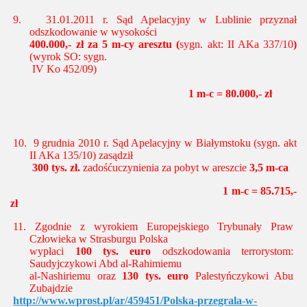
9.
31.01.2011 r.
Sąd Apelacyjny w Lublinie
przyznał
odszkodowanie w wysokości
400.000,- zł za 5 m-cy aresztu
(
sygn. akt: II AKa 337/10
)
(wyrok SO: sygn.
IV Ko 452/09)
1 m-c = 80.000,- zł
10.
9 grudnia 2010 r. Sąd Apelacyjny w Białymstoku (sygn. akt
II AKa 135/10) zasądził
300 tys. zł.
zadośćuczynienia za pobyt w areszcie
3,5 m-ca
1
m-c = 85.715,-
zł
11.
Zgodnie z wyrokiem Europejskiego Trybunały Praw
Człowieka w Strasburgu Polska
wypłaci
100 tys. euro
odszkodowania terrorystom:
Saudyjczykowi Abd al-Rahimiemu
al-Nashiriemu oraz
130 tys. euro
Palestyńczykowi Abu
Zubajdzie
http://www.wprost.pl/ar/459451/Polska-przegrala-w-