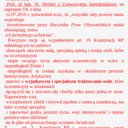
Prof. dr hab. W. Wróbel z Uniwersytetu Jagiellońskiego
na
zapytanie TK z dnia
12.07.2010 r. potwierdził m.in., że „
wszystkie akty prawne stanu
wojennego
kwestionowane przez Rzecznika Praw Obywatelskich nadal
obowiązują, mimo
ich formalnego uchylenia”.
Powyższe racje są wypełnieniem art. 19 Konstytucji RP
nakładającym na państwo
obowiązek otoczenia stałą, specjalną opieką i troską osób, które
na wcześniejszym
etapie swojego życia aktywnie uczestniczyły w walce o
niepodległość Polski i
niepodległość ta została uzyskana w określonym procesie
historycznym. Artykuł ten
stanowi o
wyjątkowym i specjalnym traktowaniu osób
, które
uczestniczyły w działaniach
łączących się z użyciem siły choćby tylko przez jedną ze stron.
Naprawienie więc
wyrządzonych szkód i krzywd zgodnie z ustawą zasadniczą, ma
mieć wymiar specjalny
i zapewniać godny poziom życia, więc intensywność i opieka
państwa musi odróżniać
się
In plus
od powszechnego wymiaru świadczeń.
2.
a
rt. 2 Konstytucji RP
o urzeczywistnianiu zasad