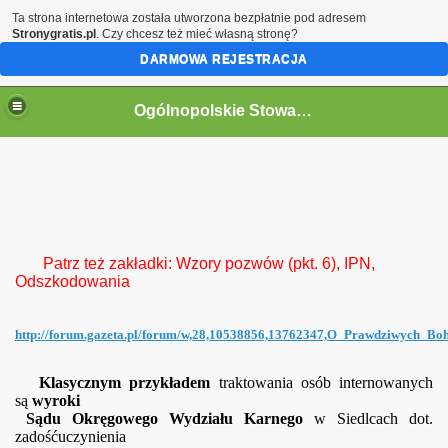
Ta strona internetowa została utworzona bezpłatnie pod adresem
Stronygratis.pl
. Czy chcesz też mieć własną stronę?
DARMOWA REJESTRACJA
Ogólnopolskie Stowarzyszenie Internowanych i Represjonowanych
Patrz też zakładki: Wzory pozwów (pkt. 6), IPN,
Odszkodowania
http://forum.gazeta.pl/forum/w,28,10538856,13762347,O_Prawdziwych_Boh
Klasycznym
przykładem
traktowania osób internowanych
są
wyroki
Sądu Okręgowego Wydziału Karnego
w Siedlcach dot.
zadośćuczynienia