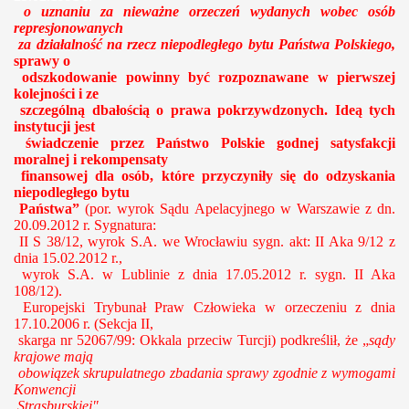
o uznaniu za nieważne orzeczeń wydanych wobec osób
represjonowanych
za działalność na rzecz niepodległego bytu Państwa Polskiego,
sprawy o
odszkodowanie powinny być rozpoznawane w pierwszej
kolejności i ze
szczególną dbałością o prawa pokrzywdzonych. Ideą tych
instytucji jest
świadczenie przez Państwo Polskie godnej satysfakcji
moralnej i rekompensaty
finansowej dla osób, które przyczyniły się do odzyskania
niepodległego bytu
Państwa”
(por.
wyrok Sądu Apelacyjnego w Warszawie z dn.
20.09.2012 r. Sygnatura:
II S 38/12, wyrok S.A. we Wrocławiu
sygn. akt: II Aka 9/12 z
dnia 15.02.2012 r.,
wyrok S.A. w Lublinie z dnia 17.05.2012 r. sygn. II Aka
108/12).
Europejski Trybunał Praw Człowieka w orzeczeniu z dnia
17.10.2006 r. (Sekcja II,
skarga nr 52067/99: Okkala przeciw Turcji) podkreślił, że „
sądy
krajowe mają
obowiązek skrupulatnego zbadania sprawy zgodnie z wymogami
Konwencji
Strasburskiej"
.