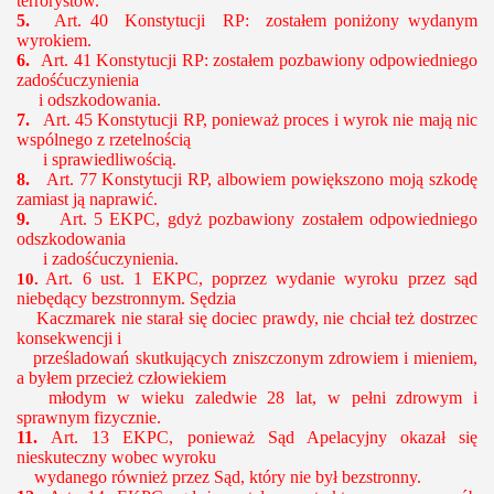
terrorystów.
5.
Art. 40
Konstytucji RP: zostałem poniżony wydanym
wyrokiem.
6.
Art. 41
Konstytucji RP: zostałem pozbawiony odpowiedniego
zadośćuczynienia
i odszkodowania.
7.
Art. 45 Konstytucji RP, ponieważ proces i wyrok nie mają nic
wspólnego z rzetelnością
i sprawiedliwością.
8.
Art. 77 Konstytucji RP, albowiem powiększono moją szkodę
zamiast ją naprawić.
9.
Art. 5 EKPC, gdyż pozbawiony zostałem odpowiedniego
odszkodowania
i zadośćuczynienia.
Art. 6 ust. 1 EKPC, poprzez wydanie wyroku przez sąd
10.
niebędący bezstronnym.
Sędzia
Kaczmarek nie starał się dociec prawdy, nie chciał też dostrzec
konsekwencji i
prześladowań skutkujących zniszczonym zdrowiem i mieniem,
a byłem przecież człowiekiem
młodym w wieku zaledwie 28 lat, w pełni zdrowym i
sprawnym fizycznie.
11.
Art. 13 EKPC, ponieważ Sąd Apelacyjny okazał się
nieskuteczny wobec wyroku
wydanego również przez Sąd, który nie był bezstronny.