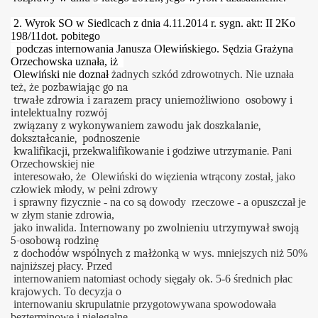
2. Wyrok SO w Siedlcach z dnia 4.11.2014 r. sygn. akt: II 2Ko
198/11dot. pobitego
podczas internowania Janusza Olewińskiego. Sędzia Grażyna
Orzechowska uznała, iż
Olewiński nie doznał
żadnych szkód zdrowotnych. Nie uznała
te
ż,
że p
ozbawiając go na
trwałe zdrowia i zarazem pracy uniemożliwiono osobowy i
intelektualny rozwój
związany z wykonywaniem zawodu jak doszkalanie,
dokształcanie, podnoszenie
kwalifikacji, przekwalifikowanie i godziwe utrzymanie.
Pani
Orzechowskiej nie
interesowało, że Olewiński do więzienia wtrącony został, jako
człowiek młody, w pełni zdrowy
i sprawny fizycznie - na co są dowody rzeczowe - a opuszczał je
w złym stanie zdrowia,
jako inwalida.
Internowany po zwolnieniu utrzymywał swoją
5-osobową rodzinę
z dochodów wspólnych z mał
żonką w wys. mniejszych ni
ż 50%
najniższej płacy. Przed
internowaniem natomiast ochody sięgały ok. 5-6 średnich płac
krajowych.
To decyzja o
internowaniu skrupulatnie przygotowywana spowodowała
bezterminowe i nielegalne