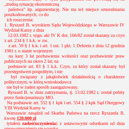
„trudną sytuację ekonomiczną
państwa” itp. argumentację. Nie ma też miejsce umoralniania
poszkodowanych, co do
ich roszczenia:
1.
Ryszard B. wyrokiem Sądu Wojewódzkiego w Warszawie IV
Wydział Karny z dnia
12.03.1982 r. sygn. akt IV K dor. 166/82 został skazany za czyn
z art. 234 § 1 k.k. w zw.
z art. 59 § 1 k.k. i art. 1 ust. 1 pkt. 1 Dekretu z dnia 12 grudnia
1981 r. o stanie wojennym
na karę 3 lat pozbawienia wolności oraz pozbawienie praw
publicznych na okres 2 lat; na
podstawie art. 83 § 1 k.k. Czyn, za który został skazany był
przestępstwem pospolitym, i nie
był związany z jakąkolwiek działalnością o charakterze
politycznym, w którą wnioskodawca
nie był w żaden sposób zaangażowany.
Ryszard B. w dniu zatrzymania, tj. 13.02.1982 r. został pobity
przez funkcjonariuszy MO.
Na podstawie art. 552 § 1 kpk i art. 554 § 2 kpk Sąd Okręgowy
VIII Wydział Karny w
Warszawie zasądził od Skarbu Państwa na rzecz Ryszarda B.
kwotę
120.000 zł
tytułem
zadośćuczynienia
) z ustawowymi odsetkami od dnia
uprawomocnienia się wyroku