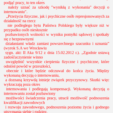
podjąć pracy
,
to ten okres
należy uznać za szkodę "wynikłą z wykonania" decyzji o
internowaniu".
„Przeżycia fizyczne, jak i psychiczne osób represjonowanych za
działalność na rzecz
nie podległego bytu Państwa Polskiego były większe niż w
przypadku osób niesłusznie
pozbawionych wolności w wyniku pomyłki sądowej i spotkały
się z bezprawnymi
działaniami władz zamiast powszechnego szacunku i uznania”
(wyrok S.A we Wrocławiu
sygn. akt: II Aka 9/12 z dnia 15.02.2012 r.). „Zgodnie ustawą
zadośćuczynienie winno
uwzględnić wszystkie cierpienia fizyczne i psychiczne, które
odniósł powód w przeszłości,
obecnie i które będzie odczuwał do końca życia. Między
wykonaną decyzją o internowaniu,
a doznaną krzywdą istnieje związek przyczynowy. Skutki więc
wykraczają poza okres
internowania i podlegają kompensacji. Wykonaną decyzją o
internowaniu został pozbawiony
możliwości świadczenia pracy, utracił możliwość podnoszenia
kwalifikacji zawodowych
i rozwoju zawodowego, podnoszenia poziomu życia i godnego
utrzymania siebie i rodziny.