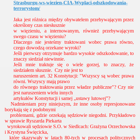
Strasburgu-ws-wiezien-CIA-Wyplaci-odszkodowania-
terrorystom/
Jaka jest różnica między obywatelem przebywającym przez
określony czas niesłusznie
w więzieniu, a internowanym, również przebywającym
swego czasu w więzieniu?
Dlaczego nie jesteśmy traktowani wobec prawa równo,
czego dowodzą orzekane wyroki?
Jeśli pierwszy otrzymuje bardzo wysokie odszkodowanie, to
znaczy siedział niewinnie.
Jeśli mnie traktuje się o wiele gorzej, to znaczy, że
siedziałem słusznie. Czy nie jest to
naruszeniem art. 32 Konstytucji: "Wszyscy są wobec prawa
równi. Wszyscy mają prawo
do równego traktowania przez władze publiczne"? Czy nie
jest naruszeniem wielu innych
artykułów Konstytucji i samej „ustawy lutowej”?
Nadmieniam przy niniejszym, że inne osoby represjonowane
borykają się z podobnymi
problemami, gdzie orzekają sędziowie niegodni. Przykładowo
w sprawie Ryszarda Piekarta
wyrokowali sędziowie S.O. w Siedlcach:
Grażyna Orzechowska
i Krystyna Święcicka,
które skazywały w latach 80-tych w procesach politycznych