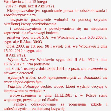
Wrocławiu z dnia 15 lutego
2012 r., sygn. akt: II Aka 9/12).
Niedopuszczalne jest ograniczanie prawa do odszkodowania i
zadośćuczynienia za
bezprawne pozbawienie wolności za pomocą sztywno
określonej kwoty odszkodowania
i zadośćuczynienia z powoływaniem się na nieopisane
zagrożenia dla równowagi budżetu
państwa
(por. wyrok S.A. we Wrocławiu z dnia 6.05.2003 r.
sygn. akt: II Aka-130/03,
OSA 2003, nr 10, poz. 98 i wyrok S.A. we Wrocławiu z dnia
15.02. 2012 r. sygn. akt:
II Aka 9/12).
Wyrok S.A. we Wrocławiu
sygn. akt: II Aka 9/12 z dnia
15.02.2012 r.: "
Na podstawie
art. 8 ust. 1 ustawy z dnia 23.02.1991 r. z późn. zm.
o uznaniu za
nieważne orzeczeń
wydanych wobec osób represjonowanych za działalność na
rzecz niepodległego bytu
Państwa Polskiego
osobie, wobec której wydano decyzję o
internowaniu w związku z
wprowadzeniem w dniu 13.12.1981 r. w Polsce stanu
wojennego, przysługuje od Skarbu
Państwa odszkodowanie za poniesioną szkodę i
zadośćuczynienie za doznaną krzywdę