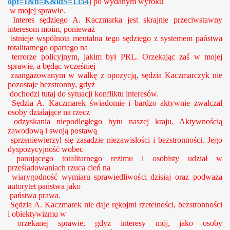
opt=1&n=K&idS=1354
) po wydanym wyroku
w mojej sprawie.
Interes sędziego A. Kaczmarka jest skrajnie przeciwstawny
interesom moim, ponieważ
istnieje wspólnota mentalna tego sędziego z systemem państwa
totalitarnego opartego na
terrorze policyjnym, jakim był PRL. Orzekając zaś w mojej
sprawie, a będąc wcześniej
zaangażowanym w walkę z opozycją, sędzia Kaczmarczyk nie
pozostaje bezstronny, gdyż
dochodzi tutaj do sytuacji konfliktu interesów.
Sędzia A. Kaczmarek świadomie i bardzo aktywnie zwalczał
osoby działające na rzecz
odzyskania niepodległego bytu naszej kraju. Aktywnością
zawodową i swoją postawą
sprzeniewierzył się zasadzie niezawisłości i bezstronności. Jego
dyspozycyjność wobec
panującego totalitarnego reżimu i osobisty udział w
prześladowaniach rzuca cień na
wiarygodność wymiaru sprawiedliwości dzisiaj oraz podważa
autorytet państwa jako
państwa prawa.
Sędzia A. Kaczmarek nie daje rękojmi rzetelności, bezstronności
i obiektywizmu w
orzekanej sprawie, gdyż interesy mój, jako osoby