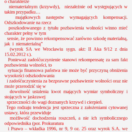
o charakterze
niematerialnym (krzywdy), niezależnie od występujących w
takim przypadku…
majątkowych następstw wymagających kompensacji.
Odszkodowanie na rzecz
poszkodowanego z tytułu pozbawienia wolności winno mieć
charakter pełny w tym
sensie, że powinno rekompensować zarówno szkodę materialną,
jak i niematerialną”
(wyrok SA we Wrocławiu
sygn. akt: II Aka 9/12 z dnia
15.02.2012 r.).
Ponieważ zadośćuczynienie stanowi rekompensatę za sam fakt
pozbawienia wolności, to
sytuacja finansowa państwa nie może być przyczyną obniżenia
wysokości odszkodowania
i zadośćuczynienia za bezprawne pozbawienie wolności oraz nie
może przerodzić się w
dowolność ustalenia kwot mających wymiar symboliczny i
stojących w jaskrawej
sprzeczności do wagi doznanych krzywd i cierpień.
Tego rodzaju tendencja jest sprzeczna z założeniami cytowanej
ustawy, która przewiduje
możliwość dochodzenia roszczeń, a nie ich symbolicznego
odpowiednika (por. Prokuratura
i Prawo – wkładka 1996, nr 9, 9 oz. 25 oraz wyrok S.A. we