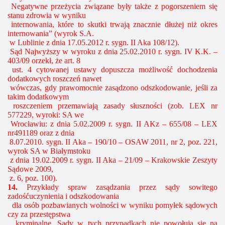
Negatywne przeżycia związane były także z pogorszeniem się
stanu zdrowia w wyniku
internowania, które to skutki trwają znacznie dłużej niż okres
internowania” (wyrok S.A.
w Lublinie z dnia 17.05.2012 r. sygn. II Aka 108/12).
Sąd Najwyższy w wyroku z dnia 25.02.2010 r. sygn. IV K.K. –
403/09 orzekł, że art. 8
ust. 4 cytowanej ustawy
dopuszcza możliwość dochodzenia
dodatkowych roszczeń nawet
wówczas, gdy prawomocnie zasądzono odszkodowanie, jeśli za
takim dodatkowym
roszczeniem przemawiają zasady słuszności
(zob. LEX nr
577229, wyroki: SA we
Wrocławiu: z dnia 5.02.2009 r. sygn. II AKz – 655/08 – LEX
nr491189 oraz z dnia
8.07.2010. sygn. II Aka – 190/10 – OSAW 2011, nr 2, poz. 221,
wyrok SA w Białymstoku
z dnia 19.02.2009 r. sygn. II Aka – 21/09 – Krakowskie Zeszyty
Sądowe 2009,
z. 6, poz. 100).
14.
Przykłady spraw zasądzania przez sądy sowitego
zadośćuczynienia i odszkodowania
dla osób pozbawianych wolności w wyniku pomyłek sądowych
czy za przestępstwa
kryminalne. Sądy w tych przypadkach nie powołują się na