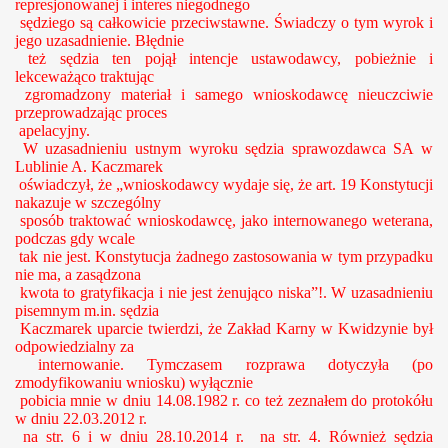
represjonowanej i interes niegodnego
sędziego są całkowicie przeciwstawne. Świadczy o tym
wyrok i
jego uzasadnienie. Błędnie
też sędzia ten pojął intencje ustawodawcy, pobieżnie i
lekceważąco traktując
zgromadzony materiał i samego wnioskodawcę nieuczciwie
przeprowadzając proces
apelacyjny.
W uzasadnieniu ustnym wyroku sędzia sprawozdawca SA w
Lublinie A. Kaczmarek
oświadczył, że „wnioskodawcy wydaje się, że
art. 19 Konstytucji
nakazuje w szczególny
sposób traktować wnioskodawcę, jako internowanego weterana,
podczas gdy wcale
tak nie jest.
Konstytucja żadnego zastosowania w tym przypadku
nie ma, a zasądzona
kwota to gratyfikacja i nie jest żenująco niska”!. W uzasadnieniu
pisemnym m.in. sędzia
Kaczmarek uparcie twierdzi, że Zakład Karny w Kwidzynie był
odpowiedzialny za
internowanie. Tymczasem rozprawa dotyczyła (po
zmodyfikowaniu wniosku) wyłącznie
pobicia mnie w dniu 14.08.1982 r. co też zeznałem do protokółu
w dniu 22.03.2012 r.
na str. 6 i w dniu 28.10.2014 r. na str. 4. Również sędzia