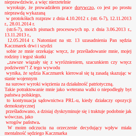
nieprawdziwie, a więc nierzetelnie
wyrokuje, że prowadziłem prace
dorywczo
, co jest po prostu
nieprawdą wykazaną
w protokółach rozpraw z dnia 4.10.2012 r. (str. 6-7), 12.11.2013
r., 28.01.2014 r.
(str.6-7), moich pismach procesowych np. z dnia 3.06.2013 r.,
13.11.2013 r.,
12.05.2014 r. Natomiast na str. 13 uzasadnienia Pan sędzia
Kaczmarek drwi i szydzi
sobie ze mnie orzekając wręcz, że prześladowanie mnie, mojej
rodziny i tegoż skutki
„zawsze wiązały się z wyróżnieniem, szacunkiem czy wręcz
podziwem”! Z tego wywodu
wynika, że sędzia Kaczmarek kierował się tą zasadą skazując w
stanie wojennym
na surowe wyroki więzienia za działalność patriotyczną.
Takie potraktowanie mnie jako weterana walki o niepodległy byt
państwa polskiego,
to kontynuacja sądownictwa PRL-u, kiedy działaczy opozycji
demokratycznej
prześladowano, a dzisiaj dyskryminuje się i traktuje podobnie jak
wówczas, jako
wrogów państwa
.
W moim odczuciu na orzeczenie decydujący wpływ miała
mentalność sędziego Kaczmarka