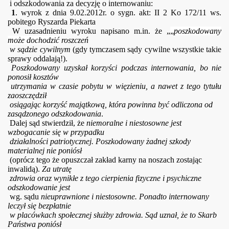
i odszkodowania za decyzję o internowaniu:
1
. wyrok z dnia 9.02.2012r. o sygn. akt: II 2 Ko 172/11 ws.
pobitego Ryszarda Piekarta
W uzasadnieniu wyroku napisano m.in.
że
„
„
poszkodowany
może
dochodzić
r
oszczeń
w sądzie cywilnym
(gdy tymczasem sądy cywilne wszystkie takie
sprawy oddalają!).
Poszkodowany uzyskał korzyści podczas internowania, bo nie
ponosił
kosztów
utrzymania w czasie pobytu w więzieniu, a nawet z tego tytułu
zaoszczędził
osiągając korzyść majątkową, która powinna być odliczona od
zasądzonego odszkodowania
.
Dalej sąd stwierdził, że
niemoralne i niestosowne jest
wzbogacanie się w przypadku
działalności patriotycznej. Poszkodowany żadnej szkody
materialnej nie poniósł
(oprócz tego że opuszczał zakład karny na noszach zostając
inwalidą).
Za utratę
zdrowia oraz wynikłe z tego cierpienia fizyczne i psychiczne
odszkodowanie jest
wg. sądu
nieuprawnione i niestosowne.
Ponadto internowany
leczył się bezpłatnie
w placówkach społecznej służby zdrowia. Sąd uznał, że to Skarb
Państwa poniósł