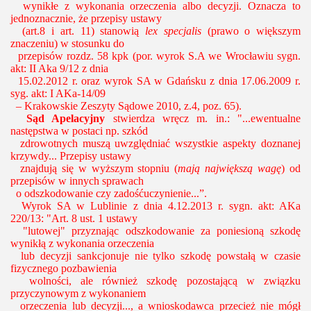
wynikłe z wykonania orzeczenia albo decyzji. Oznacza to
jednoznacznie, że przepisy ustawy
(art.8 i art. 11) stanowią
lex specjalis
(prawo o większym
znaczeniu) w stosunku do
przepisów rozdz. 58 kpk (por. wyrok S.A we Wrocławiu sygn.
akt: II Aka 9/12 z dnia
15.02.2012 r. oraz wyrok SA w Gdańsku z dnia 17.06.2009 r.
syg. akt: I AKa-14/09
– Krakowskie Zeszyty Sądowe 2010, z.4, poz. 65).
Sąd Apelacyjny
stwierdza wręcz m. in.: "...ewentualne
następstwa w postaci np. szkód
zdrowotnych muszą uwzględniać wszystkie aspekty doznanej
krzywdy... Przepisy ustawy
znajdują się w wyższym stopniu (
mają największą wagę
) od
przepisów w innych sprawach
o odszkodowanie czy zadośćuczynienie...”.
Wyrok SA w Lublinie z dnia 4.12.2013 r. sygn. akt: AKa
220/13:
"Art. 8 ust. 1 ustawy
"lutowej" przyznając odszkodowanie za poniesioną szkodę
wynikłą z wykonania orzeczenia
lub decyzji sankcjonuje nie tylko szkodę powstałą w czasie
fizycznego pozbawienia
wolności, ale również szkodę pozostającą w związku
przyczynowym z wykonaniem
orzeczenia lub decyzji..., a wnioskodawca przecież nie mógł