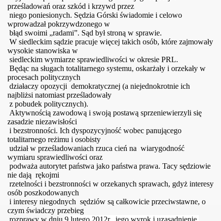
prześladowań oraz szkód i krzywd przez
niego poniesionych. Sędzia Górski świadomie i celowo
wprowadzał pokrzywdzonego w
błąd swoimi „radami”. Sąd był stroną w sprawie.
W siedleckim sądzie pracuje więcej takich osób, które zajmowały
wysokie stanowiska w
siedleckim wymiarze sprawiedliwości w okresie PRL.
karta i Janusza Olewińskiego
Będąc na sługach totalitarnego systemu, oskarżały i orzekały w
procesach politycznych
działaczy opozycji demokratycznej (a niejednokrotnie ich
najbliżsi natomiast prześladowały
z pobudek politycznych).
Aktywnością zawodową i swoją postawą sprzeniewierzyli się
zasadzie niezawisłości
i bezstronności. Ich dyspozycyjność wobec panującego
totalitarnego reżimu i osobisty
udział w prześladowaniach rzuca cień na wiarygodność
wymiaru sprawiedliwości oraz
podważa autorytet państwa jako państwa prawa. Tacy sędziowie
nie dają rękojmi
rzetelności i bezstronności w orzekanych sprawach, gdyż interesy
osób poszkodowanych
i interesy niegodnych sędziów są całkowicie przeciwstawne, o
czym świadczy przebieg
rozprawy w dniu
9 lutego 2012r., jego wyrok i uzasadnienie.