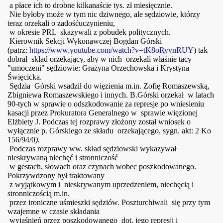
a płace ich to drobne kilkanaście tys. zł miesięcznie.
Nie byłoby może w tym nic dziwnego, ale sędziowie, którzy
teraz orzekali o zadośćuczynieniu,
w okresie PRL skazywali z pobudek politycznych.
Kierownik Sekcji Wykonawczej Bogdan Górski
(patrz:
https://
www.
youtube.com/watch?v=tK8oRyvnRUY
) tak
dobrał skład orzekający, aby w nich orzekali właśnie tacy
"umoczeni" sędziowie: Grażyna Orzechowska i Krystyna
Święcicka.
Sędzia Górski wsadził do więzienia m.in. Zofię Romaszewską,
Zbigniewa Romaszewskiego i innych. B.Górski orzekał w latach
90-tych w sprawie o odszkodowanie za represje po wniesieniu
kasacji przez Prokuratora Generalnego w sprawie więzionej
Elżbiety J. Podczas tej rozprawy złożony został wniosek o
wyłącznie p. Górskiego ze składu orzekającego, sygn. akt: 2 Ko
156/94/0
).
Podczas rozprawy ww. skład sędziowski wykazywał
nieskrywaną niechęć i stronniczość
w gestach, słowach oraz
czynach wobec poszkodowanego.
Pokrzywdzony był traktowany
z wyjątkowym i nieskrywanym uprzedzeniem, niechęcią i
stronniczością m.in.
przez ironiczne uśmieszki sędziów. Poszturchiwali się przy tym
wzajemne w czasie składania
wyjaśnień przez poszkodowanego dot. jego represji i