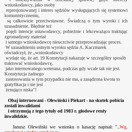
wnioskodawcy, jako osoby
represjonowanej i interes sędziów wysługujących się systemowi
komunistycznemu,
są całkowicie przeciwstawne. Świadczą o tym
wyroki i ich
uzasadnienie. Błędnie też
pojęli intencje ustawodawcy, pobieżnie i lekceważąco traktując
zgromadzony materiał
i samego wnioskodawcę nieuczciwie przeprowadzając proces.
W uzasadnieniu ustnym wyroku sędzia A. Kaczmarek
oświadczył, że „wnioskodawcy
wydaje się, że
art. 19 Konstytucji nakazuje w szczególny sposób
traktować wnioskodawcę,
jako internowanego weterana, podczas gdy wcale tak nie jest.
Konstytucja żadnego
zastosowania w tym przypadku nie ma, a zasądzona kwota to
gratyfikacja i nie jest
żenująco niska”!
Obaj internowani - Olewiński i Piekart - na skutek pobicia
zostali inwalidami
i otrzymują z tego tytuły od 1983 r. głodowe renty
inwalidzkie.
Janusz Olewiński we wniosku o kasację napisał: "
..
Wg.