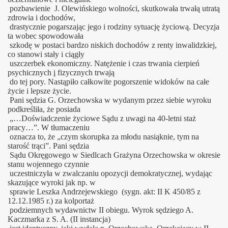
pozbawienie J.
Olewińskiego
wolności, skutkowała trwałą utratą
zdrowia i dochodów,
drastycznie pogarszając jego i rodziny sytuację życiową. Decyzja
ta wobec spowodowała
szkodę w postaci bardzo niskich dochodów z renty inwalidzkiej,
co stanowi stały i ciągły
uszczerbek ekonomiczny.
Natężenie i czas trwania cierpień
psychicznych
i
fizycznych trwają
do tej pory. Nastąpiło całkowite pogorszenie widoków na całe
życie i lepsze życie.
Pani sędzia G. Orzechowska w wydanym przez siebie wyroku
podkreśliła, że posiada
„…Doświadczenie życiowe Sądu z uwagi na 40-letni staż
pracy…”. W tłumaczeniu
oznacza to, że „czym skorupka za młodu nasiąknie, tym na
starość trąci”. Pani
sędzia
Sądu Okręgowego w Siedlcach Grażyna Orzechowska w okresie
stanu wojennego czynnie
uczestniczyła w zwalczaniu opozycji demokratycznej, wydając
skazujące wyroki jak np. w
sprawie Leszka Andrzejewskiego (sygn. akt:
II K 450/85 z
12.12.1985 r.) za kolportaż
podziemnych wydawnictw II obiegu.
Wyrok sędziego A.
Kaczmarka z S. A. (II instancja)