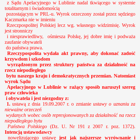
z Sądu Apelacyjnego w Lublinie
nadal tkwiącego w systemie
totalitarnym i świadomością
pozostającym w PRL-u.
Wyrok orzeczony został przez sędziego
Kaczmarka nie w imieniu
Rzeczpospolitej Polskiej lecz wg. własnego widzimisię. Wyrok
jest stronniczy
i niesprawiedliwy, ośmiesza Polskę, jej dobre imię i podważa
zaufanie obywateli
do państwa prawa.
Rzeczypospolita wydała akt prawny, aby dokonać zadość
krzywdom i szkodom
wyrządzonym przez struktury państwa za działalność na
rzecz niepodległego
bytu naszego kraju i demokratycznych przemian.
Natomiast
wyrok Sądu
Apelacyjnego w Lublinie w rażący sposób naruszył szereg
praw człowieka
i obywatela i jest niezgodny z:
1.
ustawą z dnia 19.09.2007 r. o zmianie
ustawy
o uznaniu za
nieważne orzeczeń
wydanych wobec osób represjonowanych za działalność na rzecz
niepodległego bytu
Państwa Polskiego
(Dz. U. Nr 191 z 2007 r. poz. 1372).
Intencją ustawodawcy
nowelizującego ustawę
jest jak najszersze wyrównanie i