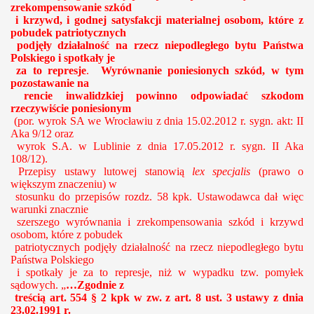
zrekompensowanie szkód
i krzywd, i godnej satysfakcji materialnej osobom, które z
pobudek patriotycznych
podjęły działalność na rzecz niepodległego bytu Państwa
Polskiego i spotkały je
za to represje
.
Wyrównanie poniesionych szkód, w tym
pozostawanie na
rencie inwalidzkiej powinno odpowiadać szkodom
rzeczywiście poniesionym
(por. wyrok SA we Wrocławiu z dnia 15.02.2012 r. sygn. akt: II
Aka 9/12 oraz
wyrok S.A. w Lublinie z dnia 17.05.2012 r. sygn. II Aka
108/12).
Przepisy ustawy lutowej stanowią
lex specjalis
(prawo o
większym znaczeniu) w
stosunku do przepisów rozdz. 58 kpk.
Ustawodawca dał więc
warunki znacznie
szerszego wyrównania i zrekompensowania szkód i krzywd
osobom, które z pobudek
patriotycznych podjęły działalność na rzecz niepodległego bytu
Państwa Polskiego
i spotkały je za to represje, niż w wypadku tzw. pomyłek
sądowych. „
…Zgodnie z
treścią art. 554 § 2 kpk w zw. z art. 8 ust. 3 ustawy z dnia
23.02.1991 r.