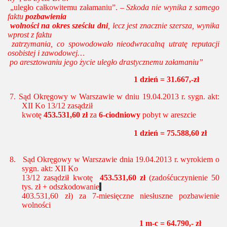
„ule­gło cał­ko­wi­te­mu za­ła­ma­niu”. –
Szko­da nie wy­ni­ka z sa­me­go
faktu
po­zba­wie­nia
wol­no­ści na okres sze­ściu dni
, lecz jest znacz­nie szer­sza, wy­ni­ka
wprost z faktu
za­trzy­ma­nia, co spo­wo­do­wa­ło nie­od­wra­cal­ną utra­tę re­pu­ta­cji
oso­bi­stej i za­wo­do­wej…
po aresztowaniu jego życie uległo drastycznemu załamaniu”
1 dzień = 31.667,-zł
7.
Sąd Okręgowy w Warszawie w dniu 19.04.2013 r. sygn. akt:
XII Ko 13/12 zasądził
kwotę
453.531,60 zł
za
6-ciodniowy
pobyt w areszcie
1 dzień = 75.588,60 zł
8.
Sąd Okręgowy w Warszawie dnia 19.04.2013 r. wyrokiem o
sygn. akt: XII Ko
13/12 zasądził kwotę
453.531,60 zł
(zadośćuczynienie 50
tys. zł + odszkodowanie
403.531,60 zł) za 7-miesięczne niesłuszne pozbawienie
wolności
1 m-c = 64.790,- zł