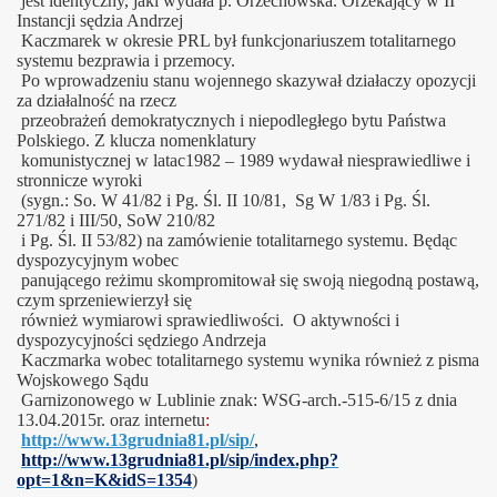
jest identyczny, jaki wydała p. Orzechowska. O
rzekający w II
Instancji sędzia Andrzej
Kaczmarek w okresie PRL był funkcjonariuszem totalitarnego
systemu bezprawia i przemocy.
Po wprowadzeniu stanu wojennego skazywał działaczy opozycji
za działalność na rzecz
przeobrażeń demokratycznych i niepodległego bytu Państwa
Polskiego.
Z klucza nomenklatury
komunistycznej w latac1982 – 1989 wydawał niesprawiedliwe i
stronnicze wyroki
(
sygn.:
So. W 41/82 i Pg. Śl. II 10/81, Sg W 1/83 i Pg. Śl.
271/82 i III/50, SoW 210/82
i Pg. Śl. II 53/82)
na zamówienie totalitarnego systemu. Będąc
dyspozycyjnym wobec
panującego reżimu skompromitował się swoją niegodną postawą,
czym sprzeniewierzył się
również wymiarowi sprawiedliwości.
O aktywności i
dyspozycyjności sędziego Andrzeja
Kaczmarka wobec totalitarnego systemu wynika również z pisma
Wojskowego Sądu
Garnizonowego w Lublinie znak: WSG-arch.-515-6/15 z dnia
13.04.2015r.
oraz internetu
:
http://www.13grudnia81.pl/sip/
,
http://www.13grudnia81.pl/sip/index.php?
opt=1&n=K&idS=1354
)