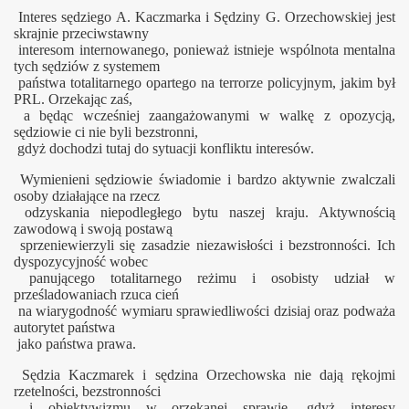
Interes sędziego A. Kaczmarka i Sędziny G. Orzechowskiej jest
skrajnie przeciwstawny
interesom internowanego, ponieważ istnieje wspólnota mentalna
tych sędziów z systemem
państwa totalitarnego opartego na terrorze policyjnym, jakim był
PRL.
Orzekając zaś,
a będąc wcześniej zaangażowanymi w walkę z opozycją,
sędziowie ci nie byli bezstronni,
gdyż dochodzi tutaj do sytuacji konfliktu interesów.
Wymienieni sędziowie świadomie i bardzo aktywnie zwalczali
osoby działające na rzecz
odzyskania niepodległego bytu naszej kraju. Aktywnością
zawodową i swoją postawą
sprzeniewierzyli się zasadzie niezawisłości i bezstronności. Ich
dyspozycyjność wobec
panującego totalitarnego reżimu i osobisty udział w
prześladowaniach rzuca cień
na wiarygodność wymiaru sprawiedliwości dzisiaj oraz podważa
autorytet państwa
jako państwa prawa.
Sędzia Kaczmarek i sędzina Orzechowska nie dają rękojmi
o"
rzetelności, bezstronności
i obiektywizmu w orzekanej sprawie, gdyż interesy