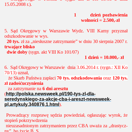
15.05.2008 r.).
1
dzień pozbawienia
wolności = 2.500,-zł
5. Sąd Okręgowy w Warszawie Wydz. VIII Karny przyznał
odszkodowanie w wys.
20 tys.
zł za „niesłuszne zatrzymanie” w dniu 30 sierpnia 2007 r.
trwające blisko
dwie doby
(sygn. akt VIII Ko 101/07)
1 dzień = 10.000,- zł
6.
Sąd Okręgowy w Warszawie dnia
3.06.2014 r. (sygn.: XII Ko
70/13)
uznał,
że Skarb Państwa zapłaci
70 tys. odszkodowania
oraz
120 tys.
zł
zadośćuczynienia
za zatrzymanie na
6 dni aresztu
(
http://polska.newsweek.pl/190-tys-zl-dla-
seredynskiego-za-akcje-cba-i-areszt-newsweek-
pl,artykuly,340876,1.html
).
Pro­wa­dzą­cy roz­pra­wę sę­dzia po­wie­dział, ogła­sza­jąc wyrok, że
sto­pień po­krzyw­dze­nia
nie­uza­sad­nio­nym za­trzy­ma­niem przez CBA uważa za „dra­stycz­
ny”, bo życie B. S.