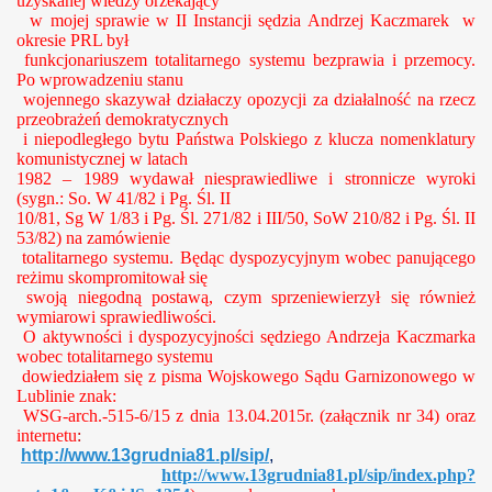
uzyskanej wiedzy orzekający
w mojej sprawie w II Instancji sędzia Andrzej Kaczmarek w
okresie PRL był
funkcjonariuszem totalitarnego systemu bezprawia i przemocy.
Po wprowadzeniu stanu
wojennego skazywał działaczy opozycji za działalność na rzecz
przeobrażeń demokratycznych
i niepodległego bytu Państwa Polskiego z klucza nomenklatury
komunistycznej w latach
1982 – 1989 wydawał niesprawiedliwe i stronnicze wyroki
(sygn.: So. W 41/82 i Pg. Śl. II
10/81, Sg W 1/83 i Pg. Śl. 271/82 i III/50, SoW
210/82 i Pg. Śl. II
53/82) na zamówienie
totalitarnego systemu. Będąc dyspozycyjnym wobec panującego
reżimu skompromitował się
swoją niegodną postawą, czym sprzeniewierzył się również
wymiarowi sprawiedliwości.
O aktywności i dyspozycyjności sędziego Andrzeja Kaczmarka
wobec totalitarnego systemu
dowiedziałem się z pisma Wojskowego Sądu Garnizonowego w
Lublinie znak:
WSG-arch.-515-6/15 z dnia 13.04.2015r. (załącznik nr 34)
oraz
internetu
:
http://www.13grudnia81.pl/sip/
,
http://www.13grudnia81.pl/sip/index.php?