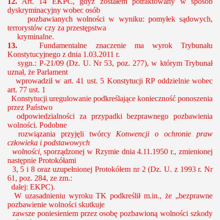
12.
Art. 14 EKPC, gdyż zostałem potraktowany w sposób
dyskryminacyjny wobec osób
pozbawianych wolności w wyniku: pomyłek sądowych,
terrorystów czy za przestępstwa
kryminalne.
13.
Fundamentalne znaczenie ma wyrok Trybunału
Konstytucyjnego z dnia 1.03.2011 r.
sygn.: P-21/09 (Dz. U. Nr 53, poz. 277), w którym Trybunał
uznał, że Parlament
wprowadził w art. 41 ust. 5 Konstytucji RP oddzielnie wobec
art. 77 ust. 1
Konstytucji uregulowanie podkreślające konieczność ponoszenia
przez Państwo
odpowiedzialności za przypadki bezprawnego pozbawienia
wolności. Podobne
rozwiązania przyjęli twórcy
Konwencji o ochronie praw
człowieka i podstawowych
wolności,
sporządzonej w Rzymie dnia 4.11.1950 r., zmienionej
następnie Protokółami
3, 5 i 8 oraz uzupełnionej Protokółem nr 2 (Dz. U. z 1993 r. Nr
61, poz. 284, ze zm.:
dalej: EKPC).
W uzasadnieniu wyroku TK podkreślił m.in., że „bezprawne
pozbawienie wolności skutkuje
zawsze poniesieniem przez osobę pozbawioną wolności szkody