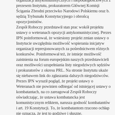
organizacji antykomunistycznych i niepodległościowych z
prezesem Instytutu, prokuratorem Głównej Komisji
Ścigania Zbrodni przeciwko Narodowi Polskiemu oraz b.
sędzią Trybunału Konstytucyjnego i obrońcą
opozycjonistów.
Zespół Roboczy przedstawił stan prac wokół projektu
ustawy o weteranach opozycji antykomunistycznej. Prezes
IPN poinformował, że wniesiony projekt zmian ustawy o
Instytucie uwzględnia możliwość wspierania inicjatyw
organizacji represjonowanych za pośrednictwem różnych
konkursów. Poinformował też, że istnieje możliwość
zaistnienia na forum europejskim naszych przedstawicieli
oraz możliwości uzupełniania listy niegodziwych sędziów
i prokuratorów z okresu PRL. Na stronie Instytutu ukaże
się niebawem link do zgłaszania dalszych niegodziwców.
Prezes IPN wyraził pogląd, że projekt ustawy o
Weteranach nie powinien odbiegać od istniejącej ustawy o
kombatantach, na co zareagował Zespół Roboczy
oświadczając, że ustawa kombatancka jest
komunistycznym reliktem, narusza godność kombatantów
i art. 19 Konstytucji. To, że kombatantom rzucono ochłap
o"
nie oznacza, że jest to godziwe i słuszne.