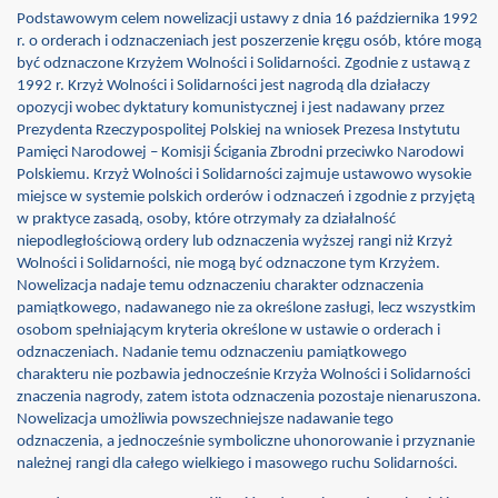
Podstawowym celem nowelizacji ustawy z dnia 16 października 1992
r. o orderach i odznaczeniach jest poszerzenie kręgu osób, które mogą
być odznaczone Krzyżem Wolności i Solidarności. Zgodnie z ustawą z
1992 r. Krzyż Wolności i Solidarności jest nagrodą dla działaczy
opozycji wobec dyktatury komunistycznej i jest nadawany przez
Prezydenta Rzeczypospolitej Polskiej na wniosek Prezesa Instytutu
Pamięci Narodowej – Komisji Ścigania Zbrodni przeciwko Narodowi
Polskiemu. Krzyż Wolności i Solidarności zajmuje ustawowo wysokie
miejsce w systemie polskich orderów i odznaczeń i zgodnie z przyjętą
w praktyce zasadą, osoby, które otrzymały za działalność
niepodległościową ordery lub odznaczenia wyższej rangi niż Krzyż
Wolności i Solidarności, nie mogą być odznaczone tym Krzyżem.
Nowelizacja nadaje temu odznaczeniu charakter odznaczenia
pamiątkowego, nadawanego nie za określone zasługi, lecz wszystkim
osobom spełniającym kryteria określone w ustawie o orderach i
odznaczeniach. Nadanie temu odznaczeniu pamiątkowego
charakteru nie pozbawia jednocześnie Krzyża Wolności i Solidarności
znaczenia nagrody, zatem istota odznaczenia pozostaje nienaruszona.
Nowelizacja umożliwia powszechniejsze nadawanie tego
odznaczenia, a jednocześnie symboliczne uhonorowanie i przyznanie
należnej rangi dla całego wielkiego i masowego ruchu Solidarności.