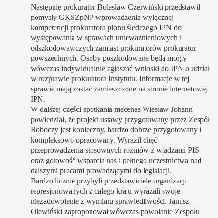
Następnie prokurator Bolesław Czerwiński przedstawił
pomysły GKSZpNP wprowadzenia wyłącznej
kompetencji prokuratora pionu śledczego IPN do
występowania w sprawach unieważnieniowych i
odszkodowawczych zamiast prokuratorów prokuratur
powszechnych. Osoby poszkodowane będą mogły
wówczas indywidualnie zgłaszać wnioski do IPN o udział
w rozprawie prokuratora Instytutu. Informacje w tej
sprawie mają zostać zamieszczone na stronie internetowej
IPN.
W dalszej części spotkania mecenas Wiesław Johann
powiedział, że projekt ustawy przygotowany przez Zespół
Roboczy jest konieczny, bardzo dobrze przygotowany i
kompleksowo opracowany. Wyraził chęć
przeprowadzenia stosownych rozmów z władzami PIS
oraz gotowość wsparcia nas i pełnego uczestnictwa nad
dalszymi pracami prowadzącymi do legislacji.
Bardzo licznie przybyli przedstawiciele organizacji
represjonowanych z całego kraju wyrażali swoje
niezadowolenie z wymiaru sprawiedliwości. Janusz
Olewiński zaproponował wówczas powołanie Zespołu