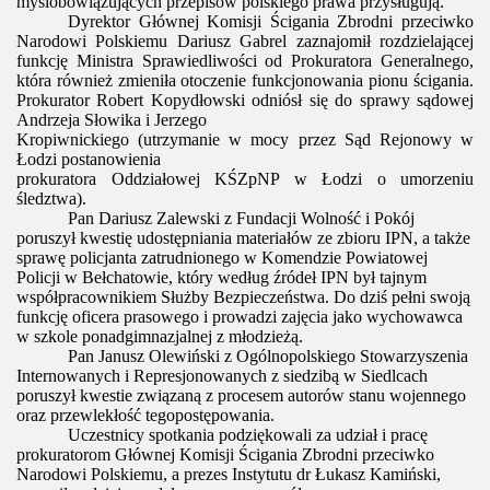
myślobowiązujących przepisów polskiego prawa przysługują.
Dyrektor Głównej Komisji Ścigania Zbrodni przeciwko
Narodowi Polskiemu Dariusz Gabrel zaznajomił rozdzielającej
funkcję Ministra Sprawiedliwości od Prokuratora Generalnego,
która również zmieniła otoczenie funkcjonowania pionu ścigania.
Prokurator Robert Kopydłowski odniósł się do sprawy sądowej
Andrzeja Słowika i Jerzego
Kropiwnickiego (utrzymanie w mocy przez Sąd Rejonowy w
Łodzi postanowienia
prokuratora Oddziałowej KŚZpNP w Łodzi o umorzeniu
śledztwa).
Pan Dariusz Zalewski z Fundacji Wolność i Pokój
poruszył kwestię udostępniania materiałów ze zbioru IPN, a także
sprawę policjanta zatrudnionego w Komendzie Powiatowej
Policji w Bełchatowie, który według źródeł IPN był tajnym
współpracownikiem Służby Bezpieczeństwa. Do dziś pełni swoją
funkcję oficera prasowego i prowadzi zajęcia jako wychowawca
w szkole ponadgimnazjalnej z młodzieżą.
Pan Janusz Olewiński z Ogólnopolskiego Stowarzyszenia
Internowanych i Represjonowanych z siedzibą w Siedlcach
poruszył kwestie związaną z procesem autorów stanu wojennego
oraz przewlekłość tegopostępowania.
Uczestnicy spotkania podziękowali za udział i pracę
prokuratorom Głównej Komisji Ścigania Zbrodni przeciwko
Narodowi Polskiemu, a prezes Instytutu dr Łukasz Kamiński,