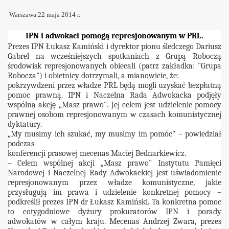
Warszawa 22 maja 2014 r.
IPN i adwokaci pomogą represjonowanym w PRL.
Prezes IPN Łukasz Kamiński i dyrektor pionu śledczego Dariusz
Gabrel na wcześniejszych spotkaniach z Grupą Roboczą
środowisk represjonowanych obiecali (patrz zakładka: "Grupa
Robocza") i obietnicy dotrzymali, a mianowicie, że:
pokrzywdzeni przez władze PRL będą mogli uzyskać bezpłatną
pomoc prawną. IPN i Naczelna Rada Adwokacka podjęły
wspólną akcję „Masz prawo". Jej celem jest udzielenie pomocy
prawnej osobom represjonowanym w czasach komunistycznej
dyktatury.
„My musimy ich szukać, my musimy im pomóc" – powiedział
podczas
konferencji prasowej mecenas Maciej Bednarkiewicz.
– Celem wspólnej akcji „Masz prawo" Instytutu Pamięci
Narodowej i Naczelnej Rady Adwokackiej jest uświadomienie
represjonowanym przez władze komunistyczne, jakie
przysługują im prawa i udzielenie konkretnej pomocy –
podkreślił prezes IPN dr Łukasz Kamiński. Ta konkretna pomoc
to cotygodniowe dyżury prokuratorów IPN i porady
adwokatów w całym kraju. Mecenas Andrzej Zwara, prezes