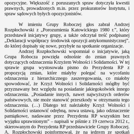
opozycyjne. Większość z poruszanych spraw dotyczyła kwestii
prawnych, prowadzonych m.in. przez prokuratorów Instytutu, i
spraw sądowych byłych opozycjonistów.
W imieniu Grupy Roboczej głos zabrał Andrzej
Rozpłochowski z „Porozumienia Katowickiego 1980 r.”, który
przedstawił inicjatywy grupy, a także odczytał treść podpisanej
„Deklaracji współpracy środowisk opozycji antykomunistycznej”
,
do której dopisały się nowe, przybyłe na spotkanie organizacje.
Andrzej Rozpłochowski wspomniał o inicjatywie, jaką
Grupa Robocza powzięła odnośnie do zmian prawnych
dotyczących odznaczenia Krzyżem Wolności i Solidarności. W tej
sprawie grupa wystosowała pismo do Prezydenta RP z
propozycją zmian, które miałyby polegać na wycofaniu
odznaczenia z hierarchicznego zaszeregowania, co miałoby
spowodować, że Krzyż Wolności i Solidarności mógłby być
przyznawany bez względu na posiadanie jakiegokolwiek innego
odznaczenia. „Posiadanie innych, nawet najwyższych orderów
państwowych, nie może stanowić przeszkody w otrzymaniu tego
odznaczenia. (…) Dlatego też należałoby Krzyż Wolności i
Solidarności ustanowić
odrębną, nowa ustawą, jako odznaczenie
pamiątkowe, nadawane przez Prezydenta RP wszystkim bez
wyjątku uprawnionym” – napisali w piśmie z 19 czerwca 2012 r.,
skierowanym do Prezydenta RP przedstawiciele Grupy Roboczej.
A. Rozpłochowski poinformował, że na jednym ze spotkań