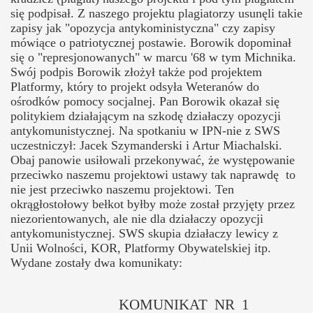
się podpisał. Z naszego projektu plagiatorzy usunęli takie
zapisy jak "opozycja antykoministyczna" czy zapisy
mówiące o patriotycznej postawie. Borowik dopominał
się o "represjonowanych" w marcu '68 w tym Michnika.
Swój podpis Borowik złożył także pod projektem
Platformy, który to projekt odsyła Weteranów do
ośrodków pomocy socjalnej. Pan Borowik okazał się
politykiem działającym na szkodę działaczy opozycji
antykomunistycznej. Na spotkaniu w IPN-nie z SWS
uczestniczył: Jacek Szymanderski i Artur Miachalski.
Obaj panowie usiłowali przekonywać, że występowanie
przeciwko naszemu projektowi ustawy tak naprawdę to
nie jest przeciwko naszemu projektowi. Ten
okrągłostołowy bełkot byłby może został przyjęty przez
niezorientowanych, ale nie dla działaczy opozycji
antykomunistycznej. SWS skupia działaczy lewicy z
Unii Wolności, KOR, Platformy Obywatelskiej itp.
Wydane zostały dwa komunikaty:
KOMUNIKAT
NR
1