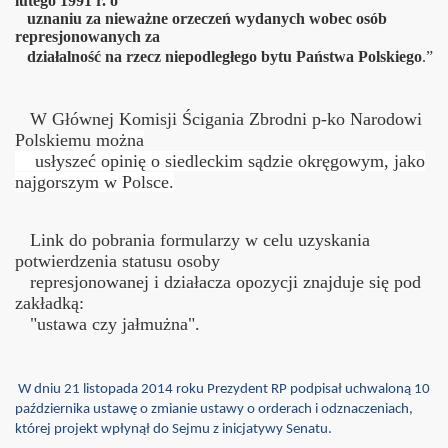
lutego 1991 r. o
uznaniu za nieważne orzeczeń wydanych wobec osób
represjonowanych za
działalność na rzecz niepodległego bytu Państwa Polskiego
.”
W Głównej Komisji Ścigania Zbrodni p-ko Narodowi
Polskiemu mo
żna
usłyszeć opinię o siedleckim sądzie okręgowym, jako
najgorszym w Polsce.
Link do pobrania formularzy w celu uzyskania
potwierdzenia statusu osoby
represjonowanej i działacza opozycji znajduje się pod
zakładką:
"ustawa czy jałmużna".
W dniu 21 listopada 2014 roku Prezydent RP podpisał uchwaloną 10
października ustawę o zmianie ustawy o orderach i odznaczeniach,
której projekt wpłynął do Sejmu z inicjatywy Senatu.