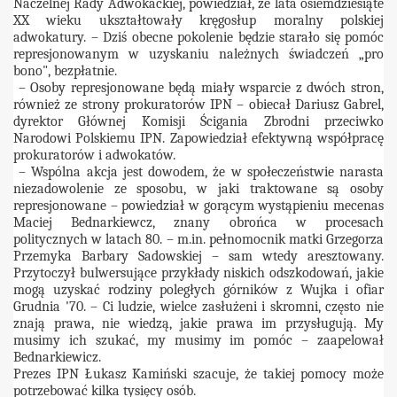
Naczelnej Rady Adwokackiej, powiedział, że lata osiemdziesiąte
XX wieku ukształtowały kręgosłup moralny polskiej
adwokatury. – Dziś obecne pokolenie będzie starało się pomóc
represjonowanym w uzyskaniu należnych świadczeń „pro
bono", bezpłatnie.
– Osoby represjonowane będą miały wsparcie z dwóch stron,
również ze strony prokuratorów IPN – obiecał Dariusz Gabrel,
dyrektor Głównej Komisji Ścigania Zbrodni przeciwko
Narodowi Polskiemu IPN. Zapowiedział efektywną współpracę
prokuratorów i adwokatów.
– Wspólna akcja jest dowodem, że w społeczeństwie narasta
niezadowolenie ze sposobu, w jaki traktowane są osoby
represjonowane – powiedział w gorącym wystąpieniu mecenas
Maciej Bednarkiewcz, znany obrońca w procesach
politycznych w latach 80. – m.in. pełnomocnik matki Grzegorza
Przemyka Barbary Sadowskiej – sam wtedy aresztowany.
Przytoczył bulwersujące przykłady niskich odszkodowań, jakie
mogą uzyskać rodziny poległych górników z Wujka i ofiar
Grudnia '70. – Ci ludzie, wielce zasłużeni i skromni, często nie
znają prawa, nie wiedzą, jakie prawa im przysługują. My
musimy ich szukać, my musimy im pomóc – zaapelował
Bednarkiewicz.
Prezes IPN Łukasz Kamiński szacuje, że takiej pomocy może
potrzebować kilka tysięcy osób.