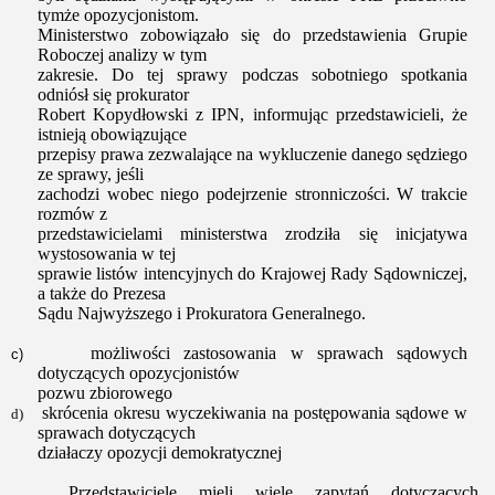
tymże opozycjonistom.
Ministerstwo zobowiązało się do przedstawienia Grupie
Roboczej analizy w tym
zakresie. Do tej sprawy podczas sobotniego spotkania
odniósł się prokurator
Robert Kopydłowski z IPN, informując przedstawicieli, że
istnieją obowiązujące
przepisy prawa zezwalające na wykluczenie danego sędziego
ze sprawy, jeśli
zachodzi wobec niego podejrzenie stronniczości. W trakcie
rozmów z
przedstawicielami ministerstwa zrodziła się inicjatywa
wystosowania w tej
sprawie listów intencyjnych do Krajowej Rady Sądowniczej,
a także do Prezesa
Sądu Najwyższego i Prokuratora Generalnego.
możliwości zastosowania w sprawach sądowych
c)
dotyczących opozycjonistów
pozwu zbiorowego
skrócenia okresu wyczekiwania na postępowania sądowe w
d)
sprawach dotyczących
działaczy opozycji demokratycznej
Przedstawiciele mieli wiele zapytań dotyczących