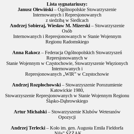
Lista sygnatariuszy:
Janusz Olewiński
– Ogólnopolskie Stowarzyszenie
Internowanych i Represjonowanych
z siedzibą w Siedlcach
Andrzej Sobieraj, Wiesław M. Mizerski
– Stowarzyszenie
Osób
Internowanych i Represjonowanych w Stanie Wojennym
Regionu Radomskiego
Anna Rakocz
– Federacja Ogólnopolskich Stowarzyszeń
Represjonowanych w
Stanie Wojennym w Częstochowie, Stowarzyszenie Więzionych
Internowanych i
Represjonowanych „WIR” w Częstochowie
Andrzej Rozpłochowski
– Stowarzyszenie Porozumienie
Katowickie 1980,
Stowarzyszenie Represjonowanych w Stanie Wojennym Regionu
Śląsko-Dąbrowskiego
Artur Michalski
– Stowarzyszenie Klubów Weteranów
Opozycji
Andrzej Terlecki
– Koło im. gen. Augusta Emila Fieldorfa
„Nila” ŚZŻAK