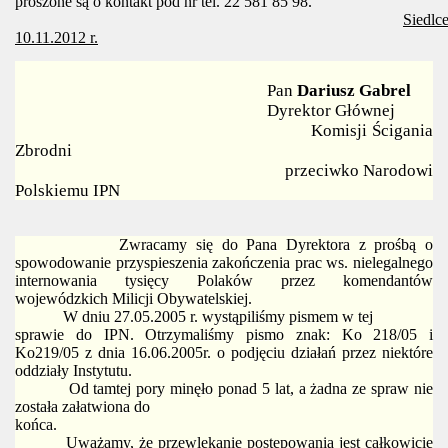
proszone są o kontakt pod nr tel. 22 581 85 98.
Siedlce
10.11.2012 r.
Pan
Dariusz Gabrel
Dyrektor Głównej
Komisji Ścigania
Zbrodni
przeciwko Narodowi
Polskiemu IPN
Zwracamy się do Pana Dyrektora z prośbą o
spowodowanie przyspieszenia zakończenia prac ws. nielegalnego
internowania tysięcy Polaków przez komendantów
wojewódzkich Milicji Obywatelskiej.
W dniu 27.05.2005 r. wystąpiliśmy pismem w tej
sprawie do IPN. Otrzymaliśmy pismo znak: Ko 218/05 i
Ko219/05 z dnia 16.06.2005r. o podjęciu działań przez niektóre
oddziały Instytutu.
Od tamtej pory minęło ponad 5 lat, a żadna ze spraw nie
została załatwiona do
końca.
Uważamy, że przewlekanie postępowania jest całkowicie