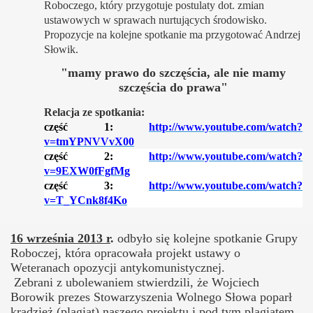
Roboczego, który przygotuje postulaty dot. zmian
ustawowych w sprawach nurtujących środowisko.
Propozycje na kolejne spotkanie ma przygotować Andrzej
Słowik.
"mamy prawo do szczęścia, ale nie mamy
szczęścia do prawa"
Relacja ze spotkania:
część 1:
http://www.youtube.com/watch?
v=tmYPNVVvX00
część 2:
http://www.youtube.com/watch?
v=9EXW0fFgfMg
część 3:
http://www.youtube.com/watch?
v=T_YCnk8f4Ko
16 września 2013 r
.
odbyło się kolejne spotkanie Grupy
Roboczej, która opracowała projekt ustawy o
Weteranach opozycji antykomunistycznej.
Zebrani z ubolewaniem stwierdzili, że Wojciech
Borowik prezes Stowarzyszenia Wolnego Słowa poparł
kradzież (plagiat) naszego projektu i pod tym plagiatem