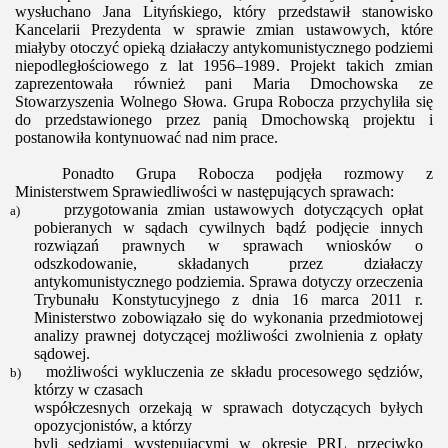
wysłuchano Jana Lityńskiego, który przedstawił stanowisko
Kancelarii Prezydenta w sprawie zmian ustawowych, które
miałyby otoczyć opieką działaczy antykomunistycznego podziemi
niepodległościowego z lat 1956–1989. Projekt takich zmian
zaprezentowała również pani Maria Dmochowska ze
Stowarzyszenia Wolnego Słowa. Grupa Robocza przychyliła się
do przedstawionego przez panią Dmochowską projektu i
postanowiła kontynuować nad nim prace.
Ponadto Grupa Robocza podjęła rozmowy z
Ministerstwem Sprawiedliwości w następujących sprawach:
przygotowania zmian ustawowych dotyczących opłat
a)
pobieranych w sądach cywilnych bądź podjęcie innych
rozwiązań prawnych w sprawach wniosków o
odszkodowanie, składanych przez działaczy
antykomunistycznego podziemia. Sprawa dotyczy orzeczenia
Trybunału Konstytucyjnego z dnia 16 marca 2011 r.
Ministerstwo zobowiązało się do wykonania przedmiotowej
analizy prawnej dotyczącej możliwości zwolnienia z opłaty
sądowej.
możliwości wykluczenia ze składu procesowego sędziów,
b)
którzy w czasach
współczesnych orzekają w sprawach dotyczących byłych
opozycjonistów, a którzy
byli sędziami występującymi w okresie PRL przeciwko