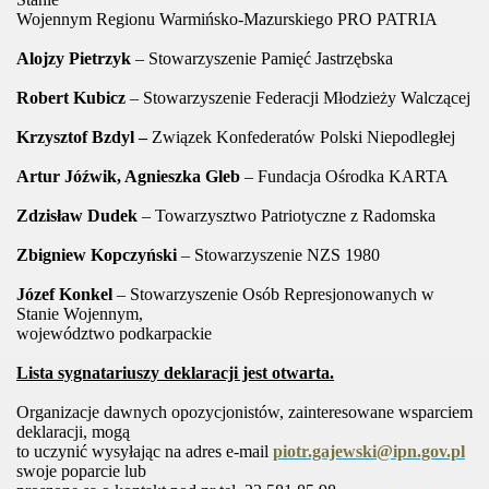
Wojennym Regionu Warmińsko-Mazurskiego PRO PATRIA
Alojzy Pietrzyk
– Stowarzyszenie Pamięć Jastrzębska
Robert Kubicz
– Stowarzyszenie Federacji Młodzieży Walczącej
Krzysztof Bzdyl –
Związek Konfederatów Polski Niepodległej
Artur Jóźwik, Agnieszka Gleb
– Fundacja Ośrodka KARTA
Zdzisław Dudek
– Towarzysztwo Patriotyczne z Radomska
Zbigniew Kopczyński
– Stowarzyszenie NZS 1980
Józef Konkel
– Stowarzyszenie Osób Represjonowanych w
Stanie Wojennym,
województwo podkarpackie
Lista sygnatariuszy deklaracji jest otwarta.
Organizacje dawnych opozycjonistów, zainteresowane wsparciem
deklaracji, mogą
to uczynić wysyłając na adres e-mail
piotr.gajewski@ipn.gov.pl
swoje poparcie lub