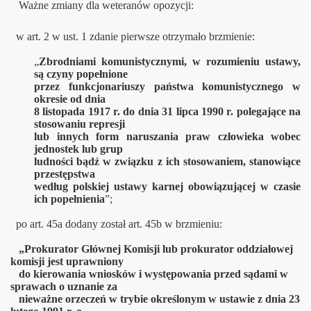
Ważne zmiany dla weteranów opozycji:
w art. 2 w ust. 1 zdanie pierwsze otrzymało brzmienie:
„
Zbrodniami komunistycznymi, w rozumieniu ustawy,
są czyny popełnione
przez funkcjonariuszy państwa komunistycznego w
okresie od dnia
8 listopada 1917 r. do dnia 31 lipca 1990 r. polegające na
stosowaniu represji
lub innych form naruszania praw człowieka wobec
jednostek lub grup
ludności bądź w związku z ich stosowaniem, stanowiące
przestępstwa
według polskiej ustawy karnej obowiązującej w czasie
ich popełnienia
”;
po art. 45a dodany został art. 45b w brzmieniu:
„
Prokurator Głównej Komisji lub prokurator oddziałowej
komisji jest uprawniony
do kierowania wniosków i występowania przed sądami w
sprawach o uznanie za
nieważne orzeczeń w trybie określonym w ustawie z dnia 23