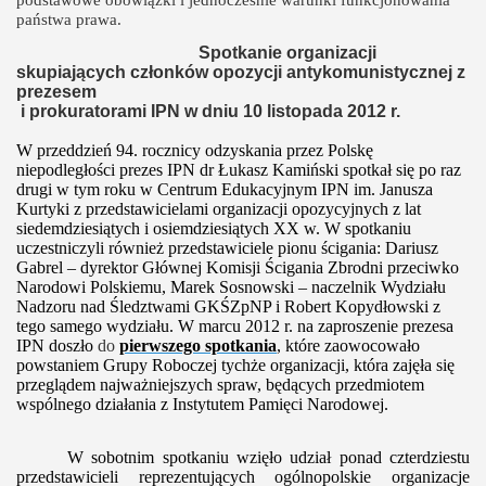
państwa prawa.
Spotkanie organizacji
skupiających członków opozycji antykomunistycznej z
prezesem
i prokuratorami IPN w dniu 10 listopada 2012 r.
W przeddzień 94. rocznicy odzyskania przez Polskę
niepodległości prezes IPN dr Łukasz Kamiński spotkał się po raz
drugi w tym roku w Centrum Edukacyjnym IPN im. Janusza
Kurtyki z przedstawicielami organizacji opozycyjnych z lat
siedemdziesiątych i osiemdziesiątych XX w. W spotkaniu
uczestniczyli również przedstawiciele pionu ścigania: Dariusz
Gabrel – dyrektor Głównej Komisji Ścigania Zbrodni przeciwko
Narodowi Polskiemu, Marek Sosnowski – naczelnik Wydziału
Nadzoru nad Śledztwami GKŚZpNP i Robert Kopydłowski z
tego samego wydziału. W marcu 2012 r. na zaproszenie prezesa
IPN doszło
do
pierwszego spotkania
, które zaowocowało
powstaniem Grupy Roboczej tychże organizacji, która zajęła się
przeglądem najważniejszych spraw, będących przedmiotem
wspólnego działania z Instytutem Pamięci Narodowej.
W sobotnim spotkaniu wzięło udział ponad czterdziestu
przedstawicieli reprezentujących ogólnopolskie organizacje