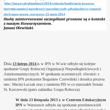
http://ipn.gov.pl/aktualnosci/2014/centrala/konferencja-prasowa-
instytutu-pamieci-narodowej-i-naczelnej-rady-adwokackiej-w-ramach-
akcji-masz-prawo.-warszawa,-22-maja-2014
Osoby zainteresowane szczegółami proszone są o kontakt
z naszym Stowarzyszeniem.
Janusz Olewiński.
D
nia
13 lutego 2014
r.
w IPN w W-wie odbyło się kolejne
spotkanie Grupy Roboczej Organizacji Niepodległościowych i
Antykomunistycznych. W spotkaniu uczestniczyli również: z
ramienia IPN prokurator Bogusław Czerwiński i doradca prezesa
mec. Maciej Łuczak oraz z ramienia PIS w-ce marszałek Senatu
St. Karczewski (patrz zakładka: Grupa Robocza).
W dniu 23 listopada 2013 r. w
Centrum Edukacyjnym
IPN
w Warszawie odbyło się spotkanie przedstawicieli