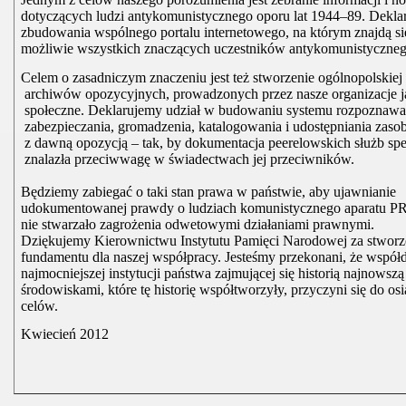
dotyczących ludzi antykomunistycznego oporu lat 1944–89. Dekl
zbudowania wspólnego portalu internetowego, na którym znajdą s
możliwie wszystkich znaczących uczestników antykomunistyczneg
Celem o zasadniczym znaczeniu jest też stworzenie ogólnopolskiej 
archiwów opozycyjnych, prowadzonych przez nasze organizacje j
społeczne. Deklarujemy udział w budowaniu systemu rozpoznawa
zabezpieczania, gromadzenia, katalogowania i udostępniania zas
z dawną opozycją – tak, by dokumentacja peerelowskich służb sp
znalazła przeciwwagę w świadectwach jej przeciwników.
Będziemy zabiegać o taki stan prawa w państwie, aby ujawnianie
udokumentowanej prawdy o ludziach komunistycznego aparatu PR
nie stwarzało zagrożenia odwetowymi działaniami prawnymi.
Dziękujemy Kierownictwu Instytutu Pamięci Narodowej za stworz
fundamentu dla naszej współpracy. Jesteśmy przekonani, że współd
najmocniejszej instytucji państwa zajmującej się historią najnowszą
środowiskami, które tę historię współtworzyły, przyczyni się do os
celów.
Kwiecień 2012