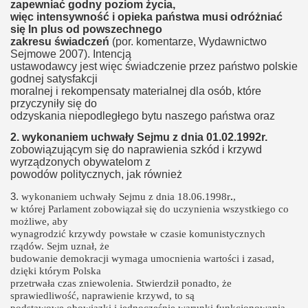
zapewniać godny poziom życia,
więc intensywność i opieka państwa musi odróżniać
się In plus od powszechnego
zakresu świadczeń
(por. komentarze, Wydawnictwo
Sejmowe 2007). Intencją
ustawodawcy jest więc świadczenie przez państwo polskie
godnej satysfakcji
moralnej i rekompensaty materialnej dla osób, które
przyczyniły się do
odzyskania niepodległego bytu naszego państwa oraz
2.
wykonaniem uchwały Sejmu z dnia 01.02.1992r.
zobowiązującym się do naprawienia szkód i krzywd
wyrządzonych obywatelom z
powodów politycznych, jak również
3.
wykonaniem uchwały Sejmu z dnia 18.06.1998r
.
,
w której Parlament zobowiązał się do uczynienia wszystkiego co
możliwe, aby
wynagrodzić krzywdy powstałe w czasie komunistycznych
rządów. Sejm uznał, że
budowanie demokracji wymaga umocnienia wartości i zasad,
dzięki którym Polska
przetrwała czas zniewolenia. Stwierdził ponadto, że
sprawiedliwość, naprawienie krzywd, to są
podstawowe obowiązki i jednocześnie warunki funkcjonowania