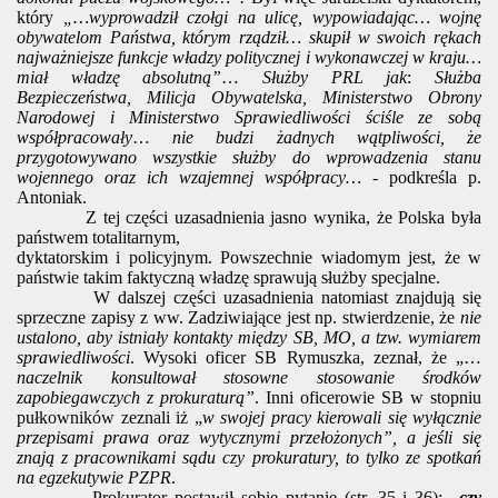
który
„…wyprowadził czołgi na ulicę, wypowiadając… wojnę
obywatelom Państwa, którym rządził… skupił w swoich rękach
najważniejsze funkcje władzy politycznej i wykonawczej w kraju…
miał władzę absolutną”
…
Służby PRL jak
:
Służba
Bezpieczeństwa, Milicja Obywatelska, Ministerstwo Obrony
Narodowej i Ministerstwo Sprawiedliwości ściśle ze sobą
współpracowały
…
nie budzi żadnych wątpliwości, że
przygotowywano wszystkie służby do wprowadzenia stanu
wojennego oraz ich wzajemnej współpracy…
- podkreśla p.
Antoniak.
Z tej części uzasadnienia jasno wynika, że Polska była
państwem totalitarnym,
dyktatorskim i policyjnym. Powszechnie wiadomym jest, że w
państwie takim faktyczną władzę sprawują służby specjalne.
W dalszej części uzasadnienia natomiast znajdują się
sprzeczne zapisy z ww. Zadziwiające jest np. stwierdzenie, że
nie
ustalono, aby istniały kontakty między SB, MO, a tzw. wymiarem
sprawiedliwości
. Wysoki oficer SB Rymuszka, zeznał, że „…
naczelnik konsultował stosowne stosowanie środków
zapobiegawczych z prokuraturą”
. Inni oficerowie SB w stopniu
pułkowników zeznali iż „
w swojej pracy kierowali się wyłącznie
przepisami prawa oraz wytycznymi przełożonych”, a jeśli się
znają z pracownikami sądu czy prokuratury, to tylko ze spotkań
na egzekutywie PZPR
.
Prokurator postawił sobie pytanie (str. 35 i 36):
„
czy