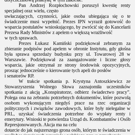
Pan Andrzej
Rozpłochowski poruszył kwestię renty
specjalnej oraz wielu, często
uwłaczających, czynności, jakie osoba ubiegająca się o te
świadczenie musi wypełnić. Prezes IPN wyraził gotowość do
wsparcia postulatów wnioskującego, by zwrócić się do Kancelarii
Prezesa Rady Ministrów z apelem o większą wrażliwość
w tych sprawach.
Prezes Łukasz Kamiński podziękował zebranym za
zbieranie podpisów pod apelem w obronie Instytutu, gdy głośna
była sprawa sprzedaży budynku przy ul. Towarowej 28 w
Warszawie. Podziękował za zaangażowanie i liczne głosy
wsparcia, jakie otrzymał ze strony środowisk opozycyjnych,
prosząc jednocześnie o kierowanie tych apeli do posłów
i senatorów RP.
W trakcie spotkania p. Krystyna Antoszkiewicz ze
Stowarzyszenia Wolnego Słowa zaznajomiła uczestników
spotkania z akcją „Konspiratorze, odbierz świadectwo pracy”.
Polega ona na zebraniu potrzebnych dokumentów, które pozwolą
osobom wykonującym niegdyś prace na rzec organizacji
politycznych i związków zawodowych, które były nielegalne w
PRL, uzyskać świadczenia potrzebne do wypłaty renty i
emerytury. Wnioski te potwierdza Urząd ds. Kombatantów i Osób
Represjonowanych. Akcja ma na celu
dotarcie do jak najszerszego grona osób, którym te świadczenia w