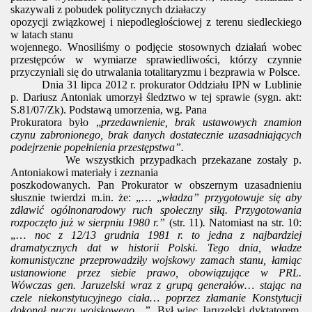
skazywali z pobudek politycznych działaczy
opozycji związkowej i niepodległościowej z terenu siedleckiego
w latach stanu
wojennego. Wnosiliśmy o podjęcie stosownych działań wobec
przestępców w wymiarze sprawiedliwości, którzy czynnie
przyczyniali się do utrwalania totalitaryzmu i bezprawia w Polsce.
Dnia 31 lipca 2012 r. prokurator Oddziału IPN w Lublinie
p. Dariusz Antoniak umorzył śledztwo w tej sprawie (sygn. akt:
S.81/07/Zk). Podstawą umorzenia, wg. Pana
Prokuratora było „
przedawnienie, brak ustawowych znamion
czynu zabronionego, brak danych dostatecznie uzasadniających
podejrzenie popełnienia przestępstwa”.
We wszystkich przypadkach przekazane zostały p.
Antoniakowi materiały i zeznania
poszkodowanych. Pan Prokurator w obszernym uzasadnieniu
słusznie twierdzi m.in. że: „… „
władza” przygotowuje się aby
zdławić ogólnonarodowy ruch społeczny siłą. Przygotowania
rozpoczęto już w sierpniu 1980 r.”
(str. 11)
.
Natomiast na str. 10:
„…
noc z 12/13 grudnia 1981 r. to jedna z najbardziej
dramatycznych dat w historii Polski. Tego dnia, władze
komunistyczne przeprowadziły wojskowy zamach stanu, łamiąc
ustanowione przez siebie prawo, obowiązujące w PRL.
Wówczas gen. Jaruzelski wraz z grupą generałów… stając na
czele niekonstytucyjnego ciała… poprzez złamanie Konstytucji
dokonał puczu wojskowego…”.
Był więc Jaruzelski dyktatorem,