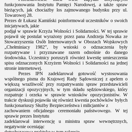
funkcjonowania Instytutu Pamięci Narodowej, a także spraw
bieżących, jak chociażby los zajmowanego budynku przy ul.
Towarowej 28.
Prezes dr Łukasz Kamiński poinformował uczestników o swoich
inicjatywach, jakie
podjął w sprawie Krzyża Wolności i Solidarności. W tej sprawie
pojawił się postulat wyrażony przez pana Andrzeja Nowaka ze
Stowarzyszenia Osób Internowanych w Obozach Wojskowych
„Chełminiacy 1982”, by wnioski o odznaczenia były
rozpatrywane i przyznawane razem odnośnie do danego
środowiska. Uczestnicy poruszyli również kwestię umieszczenia
spisu odznaczonych Krzyżem Wolności i Solidarności na jednej
stronie internetowej.
Prezes IPN zadeklarował gotowość wystosowania
wspólnego pisma do Krajowej Rady Sądowniczej z apelem o
większą wrażliwość przy rozpatrywaniu spraw przedstawicieli
organizacji opozycyjnych, w tym składu sędziowskiego, który
rozpatruje i orzeka w sprawie wniosków opozycjonistów. W
trakcie dyskusji pojawiła się również kwestia pochówków byłych
funkcjonariuszy Służby Bezpieczeństwa i milicjantów z
zachowaniem oficjalnego ceremoniału państwowego. W tej
sprawie prezes Instytutu
zadeklarował interwencję u ministra spraw wewnętrznych,
negatywnie oceniając
dotychczasową praktykę w tym zakresie.