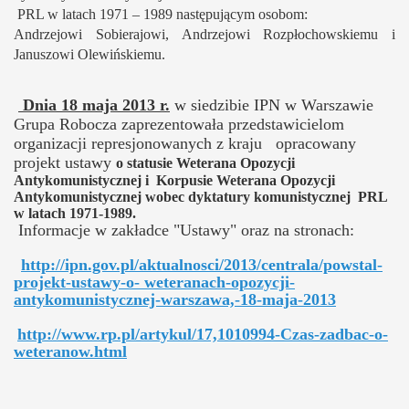
PRL w latach 1971 – 1989 następującym osobom:
Andrzejowi Sobierajowi, Andrzejowi Rozpłochowskiemu i
Januszowi Olewińskiemu.
Dnia 18 maja 2013 r.
w siedzibie IPN w Warszawie
Grupa Robocza zaprezentowała przedstawicielom
organizacji represjonowanych z kraju opracowany
projekt ustawy
o statusie Weterana Opozycji
Antykomunistycznej i Korpusie Weterana Opozycji
Antykomunistycznej wobec dyktatury komunistycznej PRL
w latach 1971-1989.
Informacje w zakładce "Ustawy" oraz na stronach:
http://ipn.gov.pl/aktualnosci/2013/centrala/powstal-
projekt-ustawy-o- weteranach-opozycji-
antykomunistycznej-warszawa,-18-maja-2013
http://www.rp.pl/artykul/17,1010994-Czas-zadbac-o-
weteranow.html