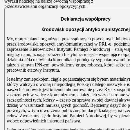
wyraził nadzieję na dalszą owocną współpracę z
przedstawicielami organizacji opozycyjnych
.
Deklaracja współpracy
środowisk opozycji antykomunistycznej
My, reprezentanci organizacji pozarządowych powołanych lub tw
przez środowiska opozycji antykomunistycznej w PRL-u, podejmu
zaproszenie Kierownictwa Instytutu Pamięci Narodowej – stałą ws
między nami, uznając zarazem Instytut za miejsce wspierające orga
działania. Dla ułatwienia komunikacji pomiędzy sygnatariuszami p
także z samym IPN-em, powołujemy grupę roboczą, której sekretar
pracownik etatowy Instytutu.
Jesteśmy zaniepokojeni ciągle pogarszającym się bytem materialny
którzy walczyli o wolną i niepodległą Polskę i dlatego niezwykle is
naszych środowisk jest imienne uhonorowanie przez Rzeczpospoli
zasłużonych w walce z komunizmem, a także ich wszechstronne w
szczególności tych, którzy – często za sprawą swojej dawnej aktyw
dzisiaj w warunkach naruszających godność. Będziemy dążyć do p
prawnych, w tym utworzenia publicznej fundacji działającej na r
celów. Zwracamy się do Instytutu Pamięci Narodowej, by wspierał 
wobec odpowiednich instytucji państwa.
Jednym z celów naszego porozumienia jest zebranie informacji i no