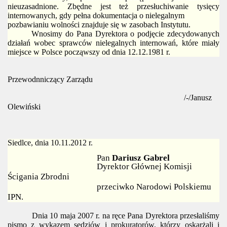
nieuzasadnione. Zbędne jest też przesłuchiwanie tysięcy
internowanych, gdy pełna dokumentacja o nielegalnym
pozbawianiu wolności znajduje się w zasobach Instytutu.
Wnosimy do Pana Dyrektora o podjęcie zdecydowanych
działań wobec sprawców nielegalnych internowań, które miały
miejsce w Polsce począwszy od dnia 12.12.1981 r.
Przewodnniczący Zarządu
/-/Janusz
Olewiński
Siedlce, dnia 10.11.2012 r.
Pan
Dariusz Gabrel
Dyrektor Głównej Komisji
Ścigania Zbrodni
przeciwko Narodowi Polskiemu
IPN.
Dnia 10 maja 2007 r. na ręce Pana Dyrektora przesłaliśmy
pismo z wykazem sędziów i prokuratorów, którzy oskarżali i