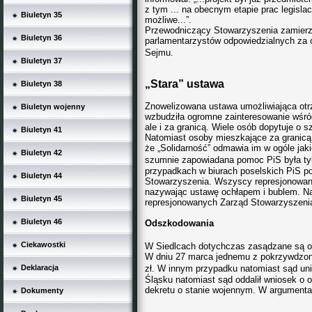
z tym ... na obecnym etapie prac legisla
Biuletyn 35
możliwe...”.
Przewodniczący Stowarzyszenia zamier
Biuletyn 36
parlamentarzystów odpowiedzialnych za os
Sejmu.
Biuletyn 37
„Stara” ustawa
Biuletyn 38
Znowelizowana ustawa umożliwiająca otr
Biuletyn wojenny
wzbudziła ogromne zainteresowanie wśród 
ale i za granicą. Wiele osób dopytuje o s
Biuletyn 41
Natomiast osoby mieszkające za granicą 
że „Solidarność” odmawia im w ogóle jaki
Biuletyn 42
szumnie zapowiadana
pomoc PiS była t
przypadkach w biurach poselskich PiS p
Biuletyn 44
Stowarzyszenia. Wszyscy represjonowani
nazywając ustawę ochłapem i bublem. Na
Biuletyn 45
represjonowanych Zarząd Stowarzyszenia
Biuletyn 46
Odszkodowania
Ciekawostki
W Siedlcach dotychczas zasądzane są 
W dniu 27 marca jednemu z pokrzywdzonyc
Deklaracja
zł. W innym przypadku natomiast sąd uni
Śląsku natomiast sąd oddalił wniosek o 
dekretu o stanie wojennym. W argumentacj
Dokumenty