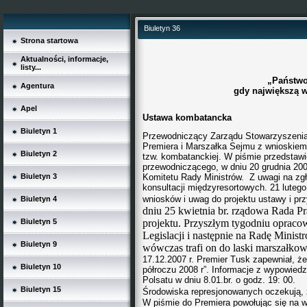
Biuletyn 36
Strona startowa
BIULETYN I
Aktualności, informacje,
listy...
„Państwo
Agentura
gdy największą w
Apel
Ustawa kombatancka
Biuletyn 1
Przewodniczący Zarządu Stowarzyszenia J
Premiera i Marszałka Sejmu z wnioskiem
Biuletyn 2
tzw. kombatanckiej. W piśmie przedstawi
przewodniczącego, w dniu 20 grudnia 200
Biuletyn 3
Komitetu Rady Ministrów. Z uwagi na zg
konsultacji międzyresortowych. 21 lutego
wniosków i uwag do projektu ustawy i pr
Biuletyn 4
dniu 25 kwietnia br. rządowa Rada P
Biuletyn 5
projektu. Przyszłym tygodniu opraco
Legislacji i następnie na Radę Minist
Biuletyn 9
wówczas trafi on do laski marszałkow
17.12.2007 r. Premier Tusk zapewniał, ż
Biuletyn 10
półroczu 2008 r”. Informacje z wypowiedz
Polsatu w dniu 8.01.br. o godz. 19: 00.
Biuletyn 15
Środowiska represjonowanych oczekują, 
W piśmie do Premiera powołując się na w