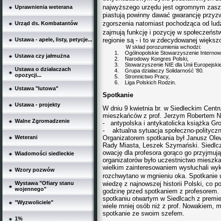
najwyższego urzędu jest ogromnym zas
Uprawnienia weterana
piastują powinny dawać gwarancję przyzwo
zgorszenia natomiast pochodząca od
lud
Urząd ds. Kombatantów
zajmują funkcję i pozycję w
społeczeńst
Ustawa - apele, listy, petycje...
regionie są - i to w zdecydowanej większoś
W skład porozumienia wchodzi:
1.
Ogólnopolskie Stowarzyszenie Interno
Ustawa czy jałmużna
2.
Narodowy Kongres Polski,
3.
Stowarzyszenie NIE dla Unii Europejskie
Ustawa o działaczach
4.
Grupa działaczy Solidarność ’80.
opozycji...
5.
Stronnictwo Pracy,
6.
Liga Polskich Rodzin.
Ustawa "lutowa"
Spotkanie
Ustawa - projekty
W dniu 9 kwietnia br. w Siedleckim Centr
mieszkańców z prof. Jerzym Robertem 
Walne Zgromadzenie
- antypolska i antykatolicka książka Gr
- aktualna sytuacja społeczno-politycz
Weterani
Organizatorem spotkania był Janusz Ole
Rady Miasta, Leszek Szymański. Siedlcz
owację dla profesora gorąco go przyjmu
Wiadomości siedleckie
organizatorów było uczestnictwo mieszka
wielkim zainteresowaniem wysłuchali wy
Wzory pozwów
rozchwytano w mgnieniu oka. Spotkanie u
Wystawa "Ofiary stanu
wiedzę z najnowszej historii Polski, co 
wojennego"
godzinę przed spotkaniem z profesorem. 
spotkaniu otwartym w Siedlcach z premi
"Wyzwoliciele"
wiele mniej osób niż z prof. Nowakiem, 
spotkanie ze swoim szefem.
1%