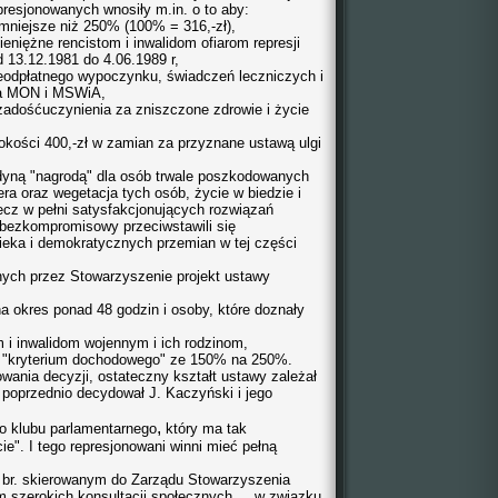
presjonowanych wnosiły m.in. o to aby:
 mniejsze niż 250% (100% = 316,-zł),
eniężne rencistom i inwalidom ofiarom represji
13.12.1981 do 4.06.1989 r,
ieodpłatnego wypoczynku, świadczeń leczniczych i
ia MON i MSWiA,
zadośćuczynienia za zniszczone zdrowie i życie
kości 400,-zł w zamian za przyznane ustawą ulgi
dyną "nagrodą" dla osób trwale poszkodowanych
era oraz wegetacja tych osób, życie w biedzie i
ecz w pełni satysfakcjonujących rozwiązań
 bezkompromisowy przeciwstawili się
wieka i demokratycznych przemian w tej części
ych przez Stowarzyszenie projekt ustawy
a okres ponad 48 godzin i osoby, które doznały
 i inwalidom wojennym i ich rodzinom,
w "kryterium dochodowego" ze 150% na 250%.
ania decyzji, ostateczny kształt ustawy zależał
k poprzednio decydował J. Kaczyński i jego
,
o klubu parlamentarnego
który ma tak
e". I tego represjonowani winni mieć pełną
a br. skierowanym do Zarządu Stowarzyszenia
em szerokich konsultacji społecznych ... w związku