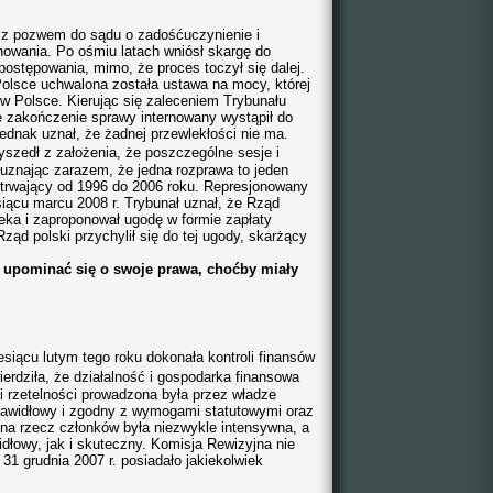
ił z pozwem do sądu o zadośćuczynienie i
nowania. Po ośmiu latach wniósł skargę do
postępowania, mimo, że proces toczył się dalej.
Polsce uchwalona została ustawa na mocy, której
 w Polsce. Kierując się zaleceniem Trybunału
łe zakończenie sprawy internowany wystąpił do
ednak uznał, że żadnej przewlekłości nie ma.
yszedł z założenia, że poszczególne sesje i
 uznając zarazem, że jedna rozprawa to jeden
trwający od 1996 do 2006 roku. Represjonowany
iącu marcu 2008 r. Trybunał uznał, że Rząd
ieka i zaproponował ugodę w formie zapłaty
ąd polski przychylił się do tej ugody, skarżący
 upominać się o swoje prawa, choćby miały
siącu lutym tego roku
dokonała kontroli finansów
erdziła, że
działalność i gospodarka finansowa
 rzetelności prowadzona była przez władze
awidłowy i zgodny z wymogami statutowymi oraz
na rzecz członków była niezwykle intensywna, a
łowy, jak i skuteczny. Komisja Rewizyjna nie
31 grudnia 2007 r. posiadało jakiekolwiek