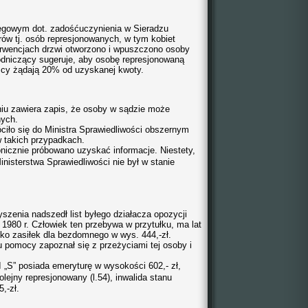
ęgowym dot. zadośćuczynienia w Sieradzu
rów tj. osób represjonowanych, w tym kobiet
erwencjach drzwi otworzono i wpuszczono osoby
dniczący sugeruje, aby osobę represjonowaną
zcy żądają 20% od uzyskanej kwoty.
iu zawiera zapis, że osoby w sądzie może
nych.
ciło się do Ministra Sprawiedliwości obszernym
w takich przypadkach.
nicznie próbowano uzyskać informacje. Niestety,
inisterstwa
Sprawiedliwości nie był w stanie
szenia nadszedł list byłego działacza opozycji
1980 r. Człowiek ten przebywa w przytułku, ma lat
ylko zasiłek dla bezdomnego w wys. 444,-zł.
 pomocy zapoznał się z przeżyciami tej osoby i
I „S” posiada emeryturę w wysokości 602,- zł,
olejny
represjonowany (l.54), inwalida stanu
,-zł.