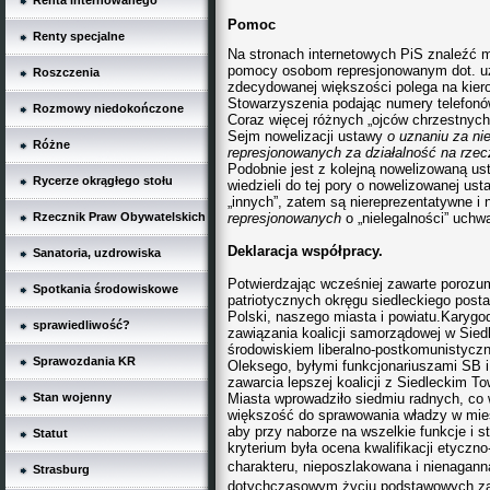
Renta internowanego
Pomoc
Renty specjalne
Na stronach internetowych PiS znaleźć m
pomocy osobom represjonowanym dot. u
Roszczenia
zdecydowanej większości polega na kier
Stowarzyszenia podając numery telefonów
Rozmowy niedokończone
Coraz więcej różnych „ojców chrzestnych
Sejm nowelizacji ustawy
o
uznaniu za n
Różne
represjonowanych za działalność na rzec
Podobnie jest z kolejną nowelizowaną ust
Rycerze okrągłego stołu
wiedzieli do tej pory o nowelizowanej us
„innych”, zatem są niereprezentatywne i 
Rzecznik Praw Obywatelskich
represjonowanych
o „nielegalności” uchw
Deklaracja współpracy.
Sanatoria, uzdrowiska
Potwierdzając wcześniej zawarte porozumi
Spotkania środowiskowe
patriotycznych okręgu siedleckiego pos
Polski, naszego miasta i powiatu.Karygod
sprawiedliwość?
zawiązania koalicji samorządowej w Sied
środowiskiem liberalno-postkomunistycz
Sprawozdania KR
Oleksego, byłymi funkcjonariuszami SB i
zawarcia lepszej koalicji z Siedleckim
Stan wojenny
Miasta wprowadziło siedmiu radnych, co
większość do sprawowania władzy w mie
aby przy naborze na wszelkie funkcje i
Statut
kryterium była ocena kwalifikacji etyczn
charakteru, nieposzlakowana i nienaganna
Strasburg
dotychczasowym życiu podstawowych za