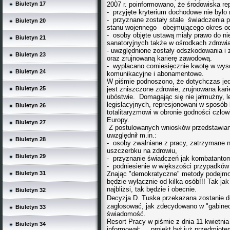
Biuletyn 17
2007 r. poinformowano, że środowiska re
- przyjęte kryterium dochodowe nie było
- przyznane zostały stałe świadczenia pi
Biuletyn 20
stanu wojennego obejmującego okres od 
- osoby objęte ustawą miały prawo do n
Biuletyn 21
sanatoryjnych także w ośrodkach zdrow
- uwzględnione zostały odszkodowania i 
Biuletyn 23
oraz zrujnowaną karierę zawodową.
- wypłacano comiesięcznie kwotę w wyso
Biuletyn 24
komunikacyjne i abonamentowe.
W piśmie podnoszono, że dotychczas je
Biuletyn 25
jest zniszczone zdrowie, zrujnowana kari
ubóstwie. Domagając się nie jałmużny, l
legislacyjnych, represjonowani w sposób
Biuletyn 26
totalitaryzmowi w obronie godności czło
Europy.
Biuletyn 27
Z postulowanych wniosków przedstawian
uwzględnił m.in.:
Biuletyn 28
- osoby zwalniane z pracy, zatrzymane n
uszczerbku na zdrowiu,
Biuletyn 29
- przyznanie świadczeń jak kombatantom
- podniesienie w większości przypadkó
Biuletyn 31
Znając "demokratyczne" metody podejmow
będzie wyłącznie od kilka osób!!! Tak ja
najbliżsi, tak będzie i obecnie.
Biuletyn 32
Decyzja D. Tuska przekazana zostanie d
zagłosować, jak zdecydowano w "gabineci
Biuletyn 33
świadomość
.
Resort Pracy w piśmie z dnia 11 kwietni
Biuletyn 34
informował: „...projekt był już przedmiot