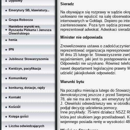
Dyplomy
Sieradz
Emerytury SB, klawiatury...
Na obywające się rozprawy w sądzie okr
usiłowano nie wpuścić na salę obserwato
Grupa Robocza
internowanych w Gołdapi. Dopiero po int
zainteresowane. Poza tym sędzia przewo
Haniebne wyroki ws.
reprezentował adwokat. Adwokaci sierad
Ryszarda Piekarta i Janusza
Olewińskiego
Minister nie odpowiada
henia
Znowelizowana ustawa o zadośćuczynien
IPN
reprezentować organizacja represjonowa
W dniu 15 lutego br. Stowarzyszenie zwró
wyjaśnieniem, jaki jest to postępowania 
Jubileusz Stowarzyszenia
Odpowiedzi nie uzyskano. Również telefo
nawet departament legislacyjno prawny M
Kwidzyn, pacyfikacja
udzielić jakiejkolwiek odpowiedzi.
Komunikaty
Warunki bytu
konkursy, dotacje, rajdy
Na początku miesiąca lutego do Stowarzy
demokratycznej jeszcze z przed Sierpnia 
Kontakt
78, ale nie ma ani renty, ani emerytury t
J. Olewiński odwiedziwszy ww. w ośrodku
Kościół
podjął decyzję udzielenia pomocy.
Inne przykłady: 75-letni działacz NSZZ R
Księga gości
która jest skutkiem jego prześladowań. K
wojennego posiada rentę w wysokości 485
Liczba odwiedzających