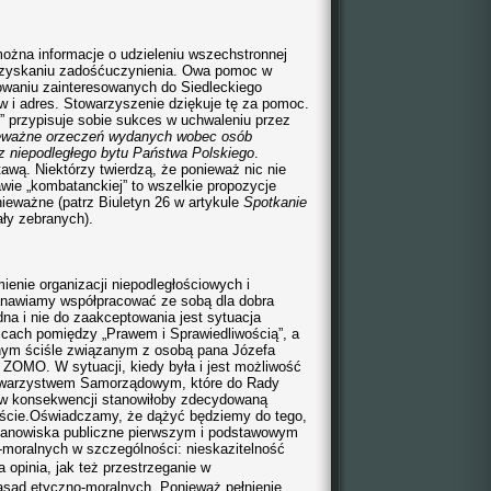
ożna informacje o udzieleniu wszechstronnej
zyskaniu zadośćuczynienia. Owa pomoc w
owaniu zainteresowanych do Siedleckiego
 i adres. Stowarzyszenie dziękuje tę za pomoc.
” przypisuje sobie sukces w uchwaleniu przez
ieważne orzeczeń wydanych wobec osób
z niepodległego bytu Państwa Polskiego
.
awą. Niektórzy twierdzą, że ponieważ nic nie
tawie „kombatanckiej” to wszelkie propozycje
nieważne (patrz Biuletyn 26 w artykule
Spotkanie
ały zebranych).
enie organizacji niepodległościowych i
tanawiamy współpracować ze sobą dla dobra
na i nie do zaakceptowania jest sytuacja
lcach pomiędzy „Prawem i Sprawiedliwością”, a
nym ściśle związanym z osobą pana Józefa
 ZOMO. W sytuacji, kiedy była i jest możliwość
 Towarzystwem Samorządowym, które do Rady
 w konsekwencji stanowiłoby zdecydowaną
ście.Oświadczamy, że dążyć będziemy do tego,
 stanowiska publiczne pierwszym i podstawowym
o-moralnych w szczególności: nieskazitelność
 opinia, jak też
przestrzeganie w
sad etyczno-moralnych.
Ponieważ pełnienie