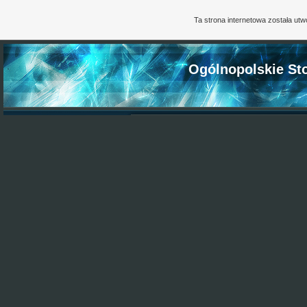
Ta strona internetowa została ut
Ogólnopolskie St