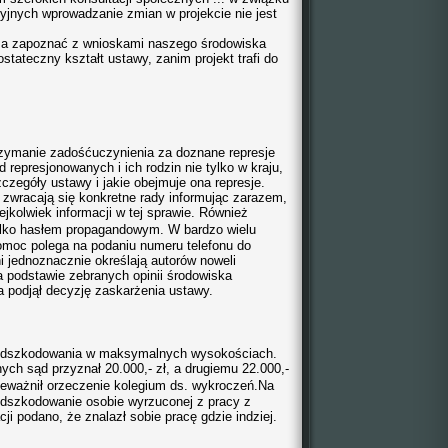
cyjnych wprowadzanie zmian w projekcie nie jest
za zapoznać z wnioskami naszego środowiska
tateczny kształt ustawy, zanim projekt trafi do
zymanie zadośćuczynienia za doznane represje
represjonowanych i ich rodzin nie tylko w kraju,
zczegóły ustawy i jakie obejmuje ona represje.
zwracają się konkretne rady informując zarazem,
ejkolwiek informacji w tej sprawie. Również
ylko hasłem propagandowym. W bardzo wielu
omoc polega na podaniu numeru telefonu do
 jednoznacznie określają autorów noweli
 podstawie zebranych opinii środowiska
 podjął decyzję zaskarżenia ustawy.
odszkodowania w maksymalnych wysokościach.
h sąd przyznał 20.000,- zł, a drugiemu 22.000,-
eważnił
orzeczenie kolegium ds. wykroczeń.
Na
odszkodowanie osobie wyrzuconej z pracy z
i podano, że znalazł sobie pracę gdzie indziej.