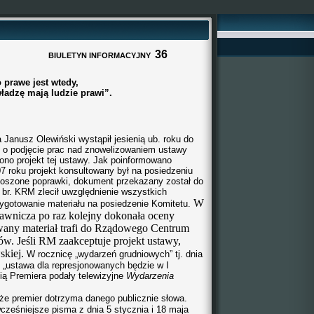
36
NFORMACYJNY
 prawe jest wtedy,
ładzę mają ludzie prawi”.
anusz Olewiński wystąpił jesienią ub. roku do
 o podjęcie prac nad znowelizowaniem ustawy
ono projekt tej ustawy. Jak poinformowano
7 roku projekt konsultowany był na posiedzeniu
łoszone poprawki, dokument przekazany został do
 br. KRM zlecił uwzględnienie wszystkich
W
zygotowanie materiału na posiedzenie Komitetu.
rawnicza po raz kolejny dokonała oceny
wany materiał trafi do Rządowego Centrum
rów. Jeśli RM zaakceptuje projekt ustawy,
skiej.
W rocznicę „wydarzeń grudniowych” tj. dnia
e „ustawa dla represjonowanych będzie w I
ią Premiera podały telewizyjne
Wydarzenia
że premier dotrzyma danego publicznie słowa.
cześniejsze pisma z dnia 5 stycznia i 18 maja