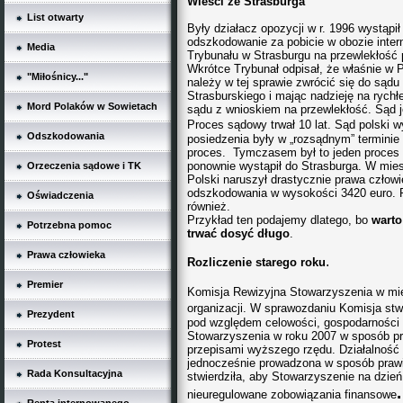
Wieści ze Strasburga
List otwarty
Były działacz opozycji w r. 1996 wystąp
odszkodowanie za pobicie w obozie inter
Media
Trybunału w Strasburgu na przewlekłość 
Wkrótce Trybunał odpisał, że właśnie w 
"Miłośnicy..."
należy w tej sprawie zwrócić się do sądu
Strasburskiego i mając nadzieję na rych
Mord Polaków w Sowietach
sądu z wnioskiem na przewlekłość. Sąd j
Proces sądowy trwał 10 lat. Sąd
polski w
Odszkodowania
posiedzenia były w „rozsądnym” terminie
proces. Tymczasem był to jeden proces 
ponownie wystąpił do Strasburga. W mies
Orzeczenia sądowe i TK
Polski naruszył drastycznie prawa człow
odszkodowania w wysokości 3420 euro. Rz
Oświadczenia
również.
Przykład ten podajemy dlatego, bo
warto
Potrzebna pomoc
trwać dosyć długo
.
Prawa człowieka
.
Rozliczenie
starego roku
Premier
Komisja Rewizyjna Stowarzyszenia w mie
organizacji. W sprawozdaniu Komisja stwi
Prezydent
pod względem celowości, gospodarności i
Stowarzyszenia w roku 2007 w
sposób pr
Protest
przepisami wyższego rzędu. Działalność 
jednocześnie prowadzona w sposób prawid
Rada Konsultacyjna
stwierdziła, aby Stowarzyszenie na dzień 
.
nieuregulowane zobowiązania finansowe