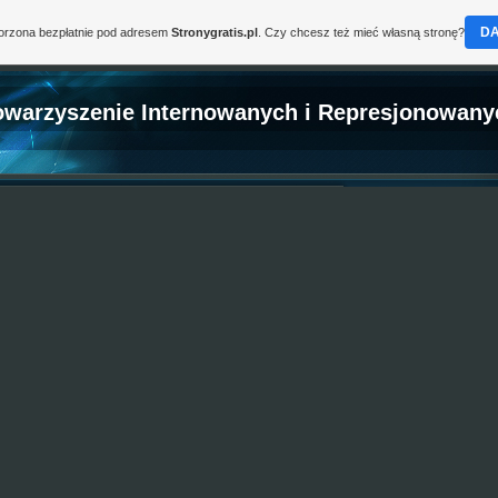
D
worzona bezpłatnie pod adresem
Stronygratis.pl
. Czy chcesz też mieć własną stronę?
owarzyszenie Internowanych i Represjonowany