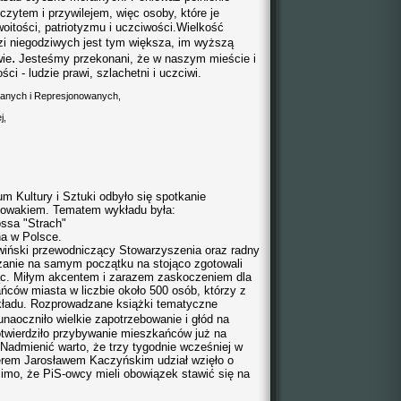
zczytem
i przywilejem, więc osoby, które je
itości, patriotyzmu i uczciwości.
Wielkość
zi niegodziwych jest tym większa, im wyższą
.
wie
Jesteśmy przekonani, że
w naszym mieście i
ci - ludzie prawi, szlachetni i uczciwi.
wanych i Represjonowanych,
j,
um Kultury i Sztuki odbyło się spotkanie
Nowakiem. Tematem wykładu była:
ossa "Strach"
na w Polsce.
wiński przewodniczący Stowarzyszenia oraz radny
anie na samym początku na stojąco zgotowali
jąc. Miłym akcentem i zarazem zaskoczeniem dla
ńców miasta w liczbie około 500 osób, którzy z
kładu. Rozprowadzane książki tematyczne
naoczniło wielkie
zapotrzebowanie i głód na
potwierdziło przybywanie mieszkańców już na
Nadmienić warto, że trzy tygodnie wcześniej w
erem Jarosławem Kaczyńskim udział wzięło o
mimo, że PiS-owcy mieli obowiązek stawić się na