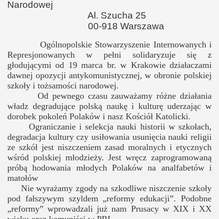
Narodowej
Al. Szucha 25
00-918 Warszawa
Ogólnopolskie Stowarzyszenie Internowanych i
Represjonowanych w pełni solidaryzuje się z
głodującymi od 19 marca br. w Krakowie działaczami
dawnej opozycji antykomunistycznej, w obronie polskiej
szkoły i tożsamości narodowej.
Od pewnego czasu zauważamy różne działania
władz degradujące polską naukę i kulturę uderzając w
dorobek pokoleń Polaków i nasz Kościół Katolicki.
Ograniczanie i selekcja nauki historii w szkołach,
degradacja kultury czy usiłowania usunięcia nauki religii
ze szkół jest niszczeniem zasad moralnych i etycznych
wśród polskiej młodzieży. Jest wręcz zaprogramowaną
próbą hodowania młodych Polaków na analfabetów i
matołów
Nie wyrażamy zgody na szkodliwe niszczenie szkoły
pod fałszywym szyldem „reformy edukacji”. Podobne
„reformy” wprowadzali już nam Prusacy w XIX i XX