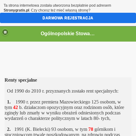
Ta strona internetowa została utworzona bezpłatnie pod adresem
Stronygratis.pl
. Czy chcesz też mieć własną stronę?
DARMOWA REJESTRACJA
Ogólnopolskie Stowarzyszenie Internowanych i Represjonowanych
Renty specjalne
Od 1990 do 2010 r. przyznanych zostało rent specjalnych:
1.
1990 r. przez premiera Mazowieckiego 125 osobom, w
tym
42
b. działaczom opozycyjnym oraz rodzinom osób, które
zginęły lub zmarły w wyniku obrażeń odniesionych podczas
wydarzeń o charakterze politycznym w latach 80- tych,
2.
1991 (K. Bielecki) 93 osobom, w tym
78
górnikom i
stoczniowcom trwale poszkodowanym na zdrowiu podczas