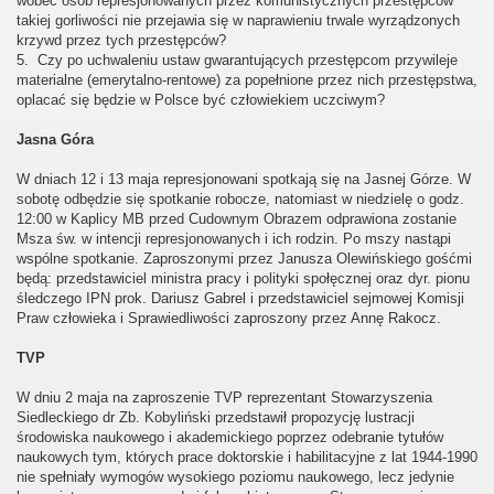
wobec osób represjonowanych przez komunistycznych przestępców
takiej gorliwości nie przejawia się w naprawieniu trwale wyrządzonych
krzywd przez tych przestępców?
5. Czy po uchwaleniu ustaw gwarantujących przestępcom przywileje
materialne (emerytalno-rentowe) za popełnione przez nich przestępstwa,
oplacać się będzie w Polsce być człowiekiem uczciwym?
Jasna Góra
W dniach 12 i 13 maja represjonowani spotkają się na Jasnej Górze. W
sobotę odbędzie się spotkanie robocze, natomiast w niedzielę o godz.
12:00 w Kaplicy MB przed Cudownym Obrazem odprawiona zostanie
Msza św. w intencji represjonowanych i ich rodzin. Po mszy nastąpi
wspólne spotkanie. Zaproszonymi przez Janusza Olewińskiego gośćmi
będą: przedstawiciel ministra pracy i polityki społęcznej oraz dyr. pionu
śledczego IPN prok. Dariusz Gabrel i przedstawiciel sejmowej Komisji
Praw człowieka i Sprawiedliwości zaproszony przez Annę Rakocz.
TVP
W dniu 2 maja na zaproszenie TVP reprezentant Stowarzyszenia
Siedleckiego dr Zb. Kobyliński przedstawił propozycję lustracji
środowiska naukowego i akademickiego poprzez odebranie tytułów
naukowych tym, których prace doktorskie i habilitacyjne z lat 1944-1990
nie spełniały wymogów wysokiego poziomu naukowego, lecz jedynie