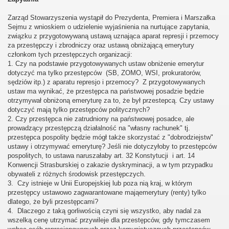
Zarząd Stowarzyszenia wystąpił do Prezydenta, Premiera i Marszałka
Sejmu z wnioskiem o udzielenie wyjaśnienia na nurtujące zapytania,
związku z przygotowywaną ustawą uznająca aparat represji i przemocy
za przestępczy i zbrodniczy oraz ustawą obniżającą emerytury
członkom tych przestępczych organizacji:
1. Czy na podstawie przygotowywanych ustaw obniżenie emerytur
dotyczyć ma tylko przestępców (SB, ZOMO, WSI, prokuratorów,
sędziów itp.) z aparatu represjo i przemocy? Z przygotowywanych
ustaw ma wynikać, że przestępca na państwowej posadzie będzie
otrzymywał obniżoną emeryturę za to, że był przestepcą. Czy ustawy
dotyczyć mają tylko przestępców politycznych?
2. Czy przestępca nie zatrudniony na państwowej posadce, ale
prowadzący przestępczą działalność na "własny rachunek" tj.
przestępca pospolity będzie mógł także skorzystać z "dobrodziejstw"
ustawy i otrzymywać emeryturę? Jeśli nie dotyczyłoby to przestępców
pospolitych, to ustawa naruszałaby art. 32 Konstytucji i art. 14
Konwencji Strasburskiej o zakazie dyskryminacji, a w tym przypadku
obywateli z różnych środowisk przestępczych.
3. Czy istnieje w Unii Europejskiej lub poza nią kraj, w którym
przestępcy ustawowo zagwarantowane mająemerytury (renty) tylko
dlatego, że byli przestępcami?
4. Dlaczego z taką gorliwością czyni się wszystko, aby nadal za
wszelką cenę utrzymać przywileje dla przestępców, gdy tymczasem