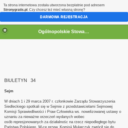
Ta strona internetowa została utworzona bezpłatnie pod adresem
Stronygratis.pl
. Czy chcesz też mieć własną stronę?
DARMOWA REJESTRACJA
Ogólnopolskie Stowarzyszenie Internowanych i Represjonowanych
BIULETYN 34
Sejm
W dniach 1 i 29 marca 2007 r. członkowie Zarządu Stowarzyszenia
Siedleckiego spotkali się w Sejmie z przedstawicielami Sejmowej
Komisji Sprawiedliwości i Praw Człowieka ws. nowelizowanej ustawy o
uznaniu za nieważne orzeczeń wydanych wobec
osób represjonowanych za działalnośc na rzecz niepodległego bytu
Państwa Polskiego. W-ce przew. Komisji Mularczyk zwrócił się do