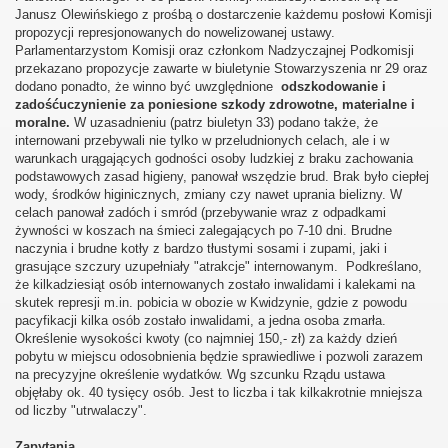
Janusz Olewińskiego z prośbą o dostarczenie każdemu posłowi Komisji
propozycji represjonowanych do nowelizowanej ustawy.
Parlamentarzystom Komisji oraz członkom Nadzyczajnej Podkomisji
przekazano propozycje zawarte w biuletynie Stowarzyszenia nr 29 oraz
dodano ponadto, że winno być uwzględnione
odszkodowanie i
zadośćuczynienie za poniesione szkody zdrowotne, materialne i
moralne.
W uzasadnieniu (patrz biuletyn 33) podano także, że
internowani przebywali nie tylko w przeludnionych celach, ale i w
warunkach urągających godności osoby ludzkiej z braku zachowania
podstawowych zasad higieny, panował wszędzie brud. Brak było ciepłej
wody, środków higinicznych, zmiany czy nawet uprania bielizny. W
celach panował zadóch i smród (przebywanie wraz z odpadkami
żywności w koszach na śmieci zalegających po 7-10 dni. Brudne
naczynia i brudne kotły z bardzo tłustymi sosami i zupami, jaki i
grasujące szczury uzupełniały "atrakcje" internowanym. Podkreślano,
że kilkadziesiąt osób internowanych zostało inwalidami i kalekami na
skutek represji m.in. pobicia w obozie w Kwidzynie, gdzie z powodu
pacyfikacji kilka osób zostało inwalidami, a jedna osoba zmarła.
Określenie wysokości kwoty (co najmniej 150,- zł) za każdy dzień
pobytu w miejscu odosobnienia będzie sprawiedliwe i pozwoli zarazem
na precyzyjne określenie wydatków. Wg szcunku Rządu ustawa
objęłaby ok. 40 tysięcy osób. Jest to liczba i tak kilkakrotnie mniejsza
od liczby "utrwalaczy".
Zapytania