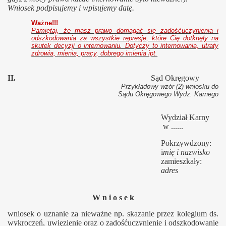
Wniosek podpisujemy i wpisujemy datę.
Ważne!!!
Pamiętaj, że masz prawo domagać się zadośćuczynienia i
odszkodowania za wszystkie represje, które Cię dotknęły na
skutek decyzji o internowaniu. Dotyczy to internowania, utraty
zdrowia, mienia, pracy, dobrego imienia ipt.
II.
Sąd Okręgowy
Przykładowy wzór (2) wniosku do
Sądu Okręgowego Wydz. Karnego
Wydział Karny
w ......
Pokrzywdzony:
i
mię i nazwisko
zamieszkały:
adres
W n i o s e k
wniosek o uznanie za nieważne np. skazanie przez kolegium ds.
wykroczeń, uwięzienie oraz o zadośćuczynienie i odszkodowanie