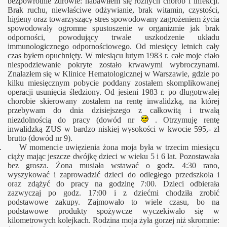
bezpowrotnie zdrowie: nabawiłem się różnych chorób i infekcji.
Brak ruchu, niewłaściwe odżywianie, brak witamin, czystości,
higieny oraz towarzyszący stres spowodowany zagrożeniem życia
spowodowały ogromne spustoszenie w organizmie jak brak
odporności, powodujący trwałe uszkodzenie układu
immunologicznego odpornościowego. Od miesięcy letnich cały
czas byłem opuchnięty. W miesiącu lutym 1983 r. całe moje ciało
niespodziewanie pokryte zostało krwawymi wybroczynami.
Znalazłem się w Klinice Hematologicznej w Warszawie, gdzie po
kilku miesięcznym pobycie poddany zostałem skomplikowanej
operacji usunięcia śledziony. Od jesieni 1983 r. po długotrwałej
chorobie skierowany zostałem na rentę inwalidzką, na której
przebywam do dnia dzisiejszego z całkowitą i trwałą
niezdolnością do pracy (dowód nr
. Otrzymuję rentę
inwalidzką ZUS w bardzo niskiej wysokości w kwocie 595,- zł
brutto (dowód nr 9).
. W momencie uwięzienia żona moja była w trzecim miesiącu
ciąży mając jeszcze dwójkę dzieci w wieku 5 i 6 lat. Pozostawała
bez grosza. Żona musiała wstawać o godz. 4:30 rano,
wyszykować i zaprowadzić dzieci do odległego przedszkola i
oraz zdążyć do pracy na godzinę 7:00. Dzieci odbierała
zazwyczaj po godz. 17:00 i z dziećmi chodziła zrobić
podstawowe zakupy. Zajmowało to wiele czasu, bo na
podstawowe produkty spożywcze wyczekiwało się w
kilometrowych kolejkach. Rodzina moja żyła gorzej niż skromnie: