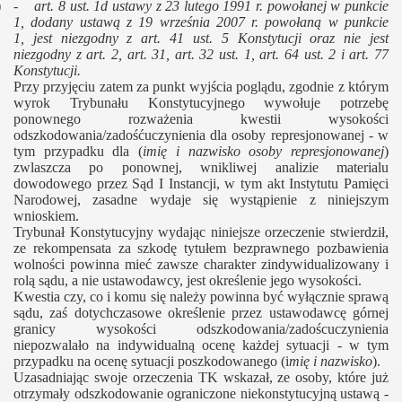
b) -
art. 8 ust. 1d ustawy z 23 lutego 1991 r. powołanej w punkcie
1, dodany ustawą z 19 września 2007 r. powołaną w punkcie
1, jest niezgodny z art. 41 ust. 5 Konstytucji oraz nie jest
niezgodny z art. 2, art. 31, art. 32 ust. 1, art. 64 ust. 2 i art. 77
Konstytucji.
Przy przyjęciu zatem za punkt wyjścia poglądu, zgodnie z którym
wyrok Trybunału Konstytucyjnego wywołuje potrzebę
ponownego rozważenia kwestii wysokości
odszkodowania/zadośćuczynienia dla osoby represjonowanej - w
tym przypadku dla (
imię i nazwisko osoby represjonowanej
)
zwlaszcza po ponownej, wnikliwej analizie materialu
dowodowego przez Sąd I Instancji, w tym akt Instytutu Pamięci
Narodowej, zasadne wydaje się wystąpienie z niniejszym
wnioskiem.
Trybunał Konstytucyjny wydając niniejsze orzeczenie stwierdził,
ze rekompensata za szkodę tytułem bezprawnego pozbawienia
wolności powinna mieć zawsze charakter zindywidualizowany i
rolą sądu, a nie ustawodawcy, jest określenie jego wysokości.
Kwestia czy, co i komu się należy powinna być wyłącznie sprawą
sądu, zaś dotychczasowe określenie przez ustawodawcę górnej
granicy wysokości odszkodowania/zadoścuczynienia
niepozwalało na indywidualną ocenę każdej sytuacji - w tym
przypadku na ocenę sytuacji poszkodowanego (i
mię i nazwisko
).
Uzasadniając swoje orzeczenia TK wskazał, ze osoby, które już
otrzymały odszkodowanie ograniczone niekonstytucyjną ustawą -