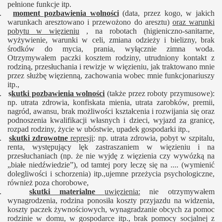
pełnione funkcje itp.
2.
moment pozbawienia wolności
(data, przez kogo, w jakich
warunkach aresztowano i przewożono do aresztu)
oraz warunki
pobytu w więzieniu
, na robotach (higieniczno-sanitarne,
wyżywienie, warunki w celi, zmiana odzieży i bielizny, brak
środków do mycia, prania, wyłącznie zimna woda.
Otrzymywałem paczki kosztem rodziny, utrudniony kontakt z
rodziną, przesłuchania i rewizje w więzieniu, jak traktowano mnie
przez służbę więzienną, zachowania wobec mnie funkcjonariuszy
itp.,
3.
s
kutki pozbawienia wolności
(także przez roboty przymusowe):
np. utrata zdrowia, konfiskata mienia, utrata zarobków, premii,
nagród, awansu, brak możliwości kształcenia i rozwijania się oraz
podnoszenia kwalifikacji własnych i dzieci, wyjazd za granicę,
rozpad rodziny, życie w ubóstwie, upadek gospodarki itp.,
4.
skutki zdrowotne
represji
: np. utrata zdrowia, pobyt w szpitalu,
renta, występujący lęk zastraszaniem w więzieniu i na
przesłuchaniach (np. że nie wyjdę z więzienia czy wywózką na
„białe niedźwiedzie”), od tamtej pory leczę się na .... (wymienić
dolegliwości i schorzenia) itp.,ujemne przeżycia psychologiczne,
również poza chorobowe,
5.
skutki materialne
uwięzienia:
nie otrzymywałem
wynagrodzenia, rodzina ponosiła koszty przyjazdu na widzenia,
koszty paczek żywnościowych, wynagradzanie obcych za pomoc
rodzinie w domu, w gospodarce itp., brak pomocy socjalnej z