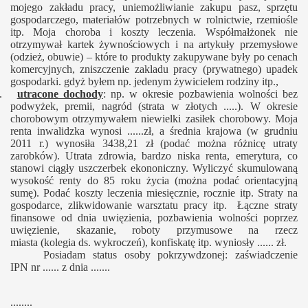
mojego zakładu pracy, uniemożliwianie zakupu pasz, sprzętu
gospodarczego, materiałów potrzebnych w rolnictwie, rzemiośle
itp. Moja choroba i koszty leczenia. Współmałżonek nie
otrzymywał kartek żywnościowych i na artykuły przemysłowe
(odzież, obuwie) – które to produkty zakupywane były po cenach
komercyjnych, zniszczenie zakladu pracy (prywatnego) upadek
gospodarki. gdyż byłem np. jedenym żywicielem rodziny itp.,
6.
utracone dochody
: np. w okresie pozbawienia wolności bez
podwyżek, premii, nagród (strata w złotych .....). W okresie
chorobowym otrzymywałem niewielki zasiłek chorobowy. Moja
renta inwalidzka wynosi ......zł, a średnia krajowa (w grudniu
2011 r.) wynosiła 3438,21 zł (podać można różnicę utraty
zarobków). Utrata zdrowia, bardzo niska renta, emerytura, co
stanowi ciągły uszczerbek ekononiczny. Wyliczyć skumulowaną
wysokość renty do 85 roku życia (można podać orientacyjną
sumę). Podać koszty leczenia miesięcznie, rocznie itp. Straty na
gospodarce, zlikwidowanie warsztatu pracy itp. Łączne straty
finansowe od dnia uwięzienia, pozbawienia wolności poprzez
uwięzienie, skazanie, roboty przymusowe na rzecz
miasta (kolegia ds. wykroczeń), konfiskatę itp. wyniosły ...... zł.
Posiadam status osoby pokrzywdzonej: zaświadczenie
IPN nr ...... z dnia .......
........