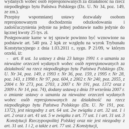
wydanych wobec osób represjonowanych za działalność na rzecz
niepodległego bytu Państwa Polskiego (Dz. U. Nr 34, poz. 149,
ze zm.).
Przepisy wspomnianej ustawy dozwalały osobom
represjonowanym dochodzenia odszkodowania i
zadośćuczynienia jedynie na jednej podstawie nadto jedynie do
łącznej kwoty 25 tys. zł.
Postępowanie karne w tej sprawie powinno być wznowione na
podstawie art. 540 pra. 2 kpk ze względu na wyrok Trybunału
Konstytucyjnego z dnia 1.03.2011 r., sygn. P 21/09, w którym
orzekł, iż:
a) -
art. 8 ust. 1a ustawy z dnia 23 lutego 1991 r. o uznaniu za
nieważne orzeczeń wydanych wobec osób represjonowanych za
działalność na rzecz niepodległego bytu Państwa Polskiego (Dz.
U. Nr 34, poz. 149, z 1993 r. Nr 36, poz. 159, z 1995 r. Nr 28,
poz. 143, z 1998 r. Nr 97, poz. 604, z 2002 r. Nr 240, poz. 2055, z
2004 r. Nr 273, poz. 2703, z 2007 r. Nr 191, poz. 1372 oraz z
2009 r. Nr 14, poz. 74), dodany ustawą z dnia 19 września 2007 r.
o zmianie ustawy o uznaniu za nieważne orzeczeń wydanych
wobec osób represjonowanych za działalność na rzecz
niepodległego bytu Państwa Polskiego (Dz. U. Nr 191, poz.
1372), jest niezgodny z art. 64 ust. 2w związku z art. 32 ust. 1 i
art. 2 oraz z art. 41 ust. 5 w związku z art. 77 ust. 1 i art. 31 ust. 3
Konstytucji Rzeczypospolitej Polskiej oraz nie jest niezgodny z
art. 31 ust. 1 i 2, a także z art. 77 ust. 2 Konstytucji,