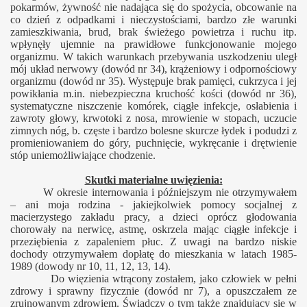
pokarmów, żywność nie nadająca się do spożycia, obcowanie na
co dzień z odpadkami i nieczystościami, bardzo złe warunki
zamieszkiwania, brud, brak świeżego powietrza i ruchu itp.
wpłynęły ujemnie na prawidłowe funkcjonowanie mojego
organizmu. W takich warunkach przebywania uszkodzeniu uległ
mój układ nerwowy (dowód nr 34), krążeniowy i odpornościowy
organizmu (dowód nr 35). Występuje brak pamięci, cukrzyca i jej
powikłania m.in. niebezpieczna kruchość kości (dowód nr 36),
systematyczne niszczenie komórek, ciągłe infekcje, osłabienia i
zawroty głowy, krwotoki z nosa, mrowienie w stopach, uczucie
zimnych nóg, b. częste i bardzo bolesne skurcze łydek i podudzi z
promieniowaniem do góry, puchnięcie, wykręcanie i drętwienie
stóp uniemożliwiające chodzenie.
Skutki materialne uwięzienia:
W okresie internowania i późniejszym nie otrzymywałem
– ani moja rodzina - jakiejkolwiek pomocy socjalnej z
macierzystego zakładu pracy, a dzieci oprócz głodowania
chorowały na nerwicę, astmę, oskrzela mając ciągłe infekcje i
przeziębienia z zapaleniem płuc. Z uwagi na bardzo niskie
dochody otrzymywałem dopłatę do mieszkania w latach 1985-
1989 (dowody nr 10, 11, 12, 13, 14).
Do więzienia wtrącony zostałem, jako człowiek w pełni
zdrowy i sprawny fizycznie (dowód nr 7), a opuszczałem ze
zrujnowanym zdrowiem. Świadczy o tym także znajdujący się w