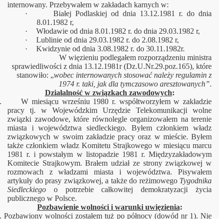
internowany. Przebywałem w zakładach karnych w:
·
Białej Podlaskiej od dnia 13.12.1981 r. do dnia
8.01.1982 r,
·
Włodawie od dnia 8.01.1982 r. do dnia 29.03.1982 r,
·
Lublinie od dnia 29.03.1982 r. do 2.08.1982 r,
·
Kwidzynie od dnia 3.08.1982 r. do 30.11.1982r.
W więzieniu podlegałem rozporządzeniu ministra
sprawiedliwości z dnia 13.12.1981r (Dz.U.Nr.29.poz.165), które
stanowiło: „
wobec internowanych stosować należy regulamin z
1974 r. taki, jak dla tymczasowo aresztowanych”
.
Działalność w związkach zawodowych
:
. W miesiącu wrześniu 1980 r. współtworzyłem w zakładzie
pracy tj. w Wojewódzkim Urzędzie Telekomunikacji wolne
związki zawodowe, które równolegle organizowałem na terenie
miasta i województwa siedleckiego. Byłem członkiem władz
związkowych w swoim zakładzie pracy oraz w mieście. Byłem
także członkiem władz Komitetu Strajkowego w miesiącu marcu
1981 r. i powstałym w listopadzie 1981 r. Międzyzakładowym
Komitecie Strajkowym. Brałem udział ze strony związkowej w
rozmowach z władzami miasta i województwa. Pisywałem
artykuły do prasy związkowej, a także do reżimowego
Tygodnika
Siedleckiego
o potrzebie całkowitej demokratyzacji życia
publicznego w Polsce.
Pozbawienie wolności i warunki uwięzienia
:
. Pozbawiony wolności zostałem tuż po północy (dowód nr 1). Nie