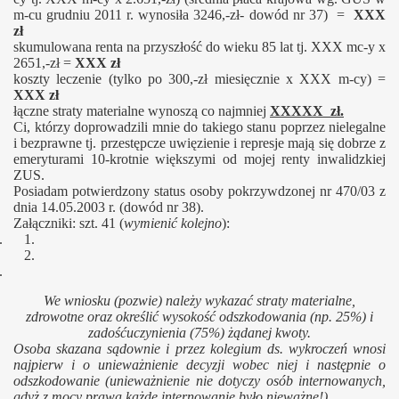
m-cu grudniu 2011 r. wynosiła 3246,-zł- dowód nr 37) =
XXX
zł
skumulowana renta na przyszłość do wieku 85 lat tj. XXX mc-y x
2651,-zł =
XXX zł
koszty leczenie (tylko po 300,-zł miesięcznie x XXX m-cy) =
XXX zł
łączne straty materialne wynoszą co najmniej
XXXXX zł.
Ci, którzy doprowadzili mnie do takiego stanu poprzez nielegalne
i bezprawne tj. przestępcze uwięzienie i represje mają się dobrze z
emeryturami 10-krotnie większymi od mojej renty inwalidzkiej
ZUS.
Posiadam potwierdzony status osoby pokrzywdzonej nr 470/03 z
dnia 14.05.2003 r. (dowód nr 38).
Załączniki: szt. 41 (
wymienić kolejno
):
1. 1.
2.
2.
We wniosku (pozwie) należy wykazać straty materialne,
zdrowotne oraz określić wysokość odszkodowania (np. 25%) i
zadośćuczynienia (75%) żądanej kwoty.
Osoba skazana sądownie i przez kolegium ds. wykroczeń wnosi
najpierw i o unieważnienie decyzji wobec niej i następnie o
odszkodowanie (unieważnienie nie dotyczy osób internowanych,
gdyż z mocy prawa każde internowanie było nieważne!).