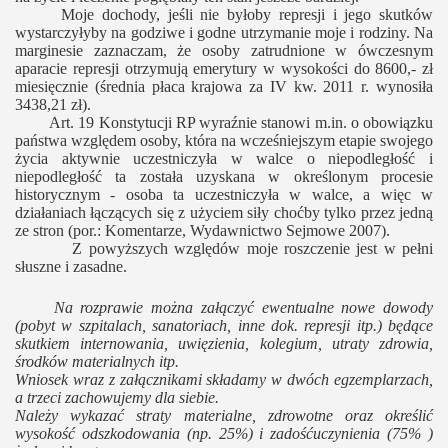
Moje dochody, jeśli nie byłoby represji i jego skutków
wystarczyłyby na godziwe i godne utrzymanie moje i rodziny. Na
marginesie zaznaczam, że osoby zatrudnione w ówczesnym
aparacie represji otrzymują emerytury w wysokości do 8600,- zł
miesięcznie (średnia płaca krajowa za IV kw. 2011 r. wynosiła
3438,21 zł).
Art. 19 Konstytucji RP wyraźnie stanowi m.in. o obowiązku
państwa względem osoby, która na wcześniejszym etapie swojego
życia aktywnie uczestniczyła w walce o niepodległość i
niepodległość ta została uzyskana w określonym procesie
historycznym - osoba ta uczestniczyła w walce, a więc w
działaniach łączących się z użyciem siły choćby tylko przez jedną
ze stron (por.: Komentarze, Wydawnictwo Sejmowe 2007).
Z powyższych względów moje roszczenie jest w pełni
słuszne i zasadne.
Na rozprawie można załączyć ewentualne nowe dowody
(pobyt w szpitalach,
sanatoriach, inne dok. represji itp.) będące
skutkiem internowania, uwięzienia, kolegium, utraty zdrowia,
środków materialnych itp.
Wniosek wraz z załącznikami składamy w dwóch egzemplarzach,
a trzeci zachowujemy dla siebie.
Należy wykazać straty materialne, zdrowotne oraz określić
wysokość odszkodowania (np. 25%) i zadośćuczynienia (75% )