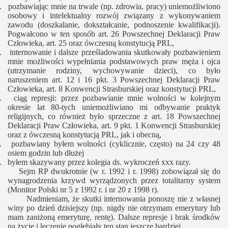
. pozbawiając mnie na trwale (np. zdrowia, pracy) uniemożliwiono
osobowy i intelektualny rozwój związany z wykonywaniem
zawodu (doszkalanie, dokształcanie, podnoszenie kwalifikacji).
Pogwałcono w ten sposób art. 26 Powszechnej Deklaracji Praw
Człowieka, art. 25 oraz ówczesną konstytucją PRL,
. internowanie i dalsze prześladowania skutkowały pozbawieniem
mnie możliwości wypełniania podstawowych praw męża i ojca
(utrzymanie rodziny, wychowywanie dzieci), co było
naruszeniem art. 12 i 16 pkt. 3 Powszechnej Deklaracji Praw
Człowieka, art. 8 Konwencji Strasburskiej oraz konstytucji PRL,
. ciąg represji: przez pozbawianie mnie wolności w kolejnym
okresie lat 80-tych uniemożliwiano mi odbywanie praktyk
religijnych, co również było sprzeczne z art. 18 Powszechnej
Deklaracji Praw Człowieka, art. 9 pkt. 1 Konwencji Strasburskiej
oraz z ówczesną konstytucją PRL, jak i obecną,
. pozbawiany byłem wolności (cyklicznie, często) na 24 czy 48
osiem godzin lub dłużej
. byłem skazywany przez kolegia ds. wykroczeń xxx razy.
Sejm RP dwukrotnie (w r. 1992 i r. 1998) zobowiązał się do
wynagrodzenia krzywd wyrządzonych przez totalitarny system
(Monitor Polski nr 5 z 1992 r. i nr 20 z 1998 r).
Nadmieniam, że skutki internowania ponoszę nie z własnej
winy po dzień dzisiejszy (np. nigdy nie otrzymam emerytury lub
mam zaniżoną emeryturę, rentę). Dalsze represje i brak środków
na życie i leczenie pogłębiały ten stan jeszcze bardziej.