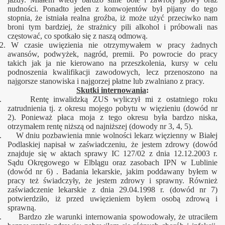
nudności. Ponadto jeden z konwojentów był pijany do tego
stopnia, że istniała realna groźba, iż może użyć przeciwko nam
broni tym bardziej, że strażnicy pili alkohol i próbowali nas
częstować, co spotkało się z naszą odmową.
2. W czasie uwięzienia nie otrzymywałem w pracy żadnych
awansów, podwyżek, nagród, premii. Po powrocie do pracy
takich jak ja nie kierowano na przeszkolenia, kursy w celu
podnoszenia kwalifikacji zawodowych, lecz przenoszono na
najgorsze stanowiska i najgorzej płatne lub zwalniano z pracy.
Skutki internowania
:
. Rentę inwalidzką ZUS wyliczył mi z ostatniego roku
zatrudnienia tj. z okresu mojego pobytu w więzieniu (dowód nr
2). Ponieważ płaca moja z tego okresu była bardzo niska,
otrzymałem rentę niższą od najniższej (dowody nr 3, 4, 5).
. W dniu pozbawienia mnie wolności lekarz więzienny w Białej
Podlaskiej napisał w zaświadczeniu, że jestem zdrowy (dowód
znajduje się w aktach sprawy IC 127/02 z dnia 12.12.2003 r.
Sądu Okręgowego w Elblągu oraz zasobach IPN w Lublinie
(dowód nr 6) . Badania lekarskie, jakim poddawany byłem w
pracy też świadczyły, że jestem zdrowy i sprawny. Również
zaświadczenie lekarskie z dnia 29.04.1998 r. (dowód nr 7)
potwierdziło, iż przed uwięzieniem byłem osobą zdrową i
sprawną.
. Bardzo złe warunki internowania spowodowały, że utraciłem