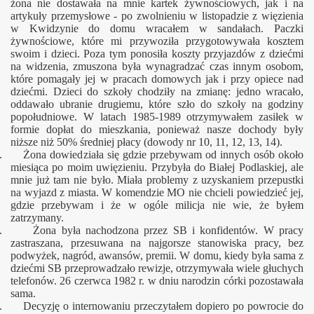
żona nie dostawała na mnie kartek żywnościowych, jak i na
artykuły przemysłowe - po zwolnieniu w listopadzie z więzienia
w Kwidzynie do domu wracałem w sandałach. Paczki
żywnościowe, które mi przywoziła przygotowywała kosztem
swoim i dzieci. Poza tym ponosiła koszty przyjazdów z dziećmi
na widzenia, zmuszona była wynagradzać czas innym osobom,
które pomagały jej w pracach domowych jak i przy opiece nad
dziećmi. Dzieci do szkoły chodziły na zmianę: jedno wracało,
oddawało ubranie drugiemu, które szło do szkoły na godziny
popołudniowe. W latach 1985-1989 otrzymywałem zasiłek w
formie dopłat do mieszkania, ponieważ nasze dochody były
niższe niż 50% średniej płacy (dowody nr 10, 11, 12, 13, 14).
. Żona dowiedziała się gdzie przebywam od innych osób około
miesiąca po moim uwięzieniu. Przybyła do Białej Podlaskiej, ale
mnie już tam nie było. Miała problemy z uzyskaniem przepustki
na wyjazd z miasta. W komendzie MO nie chcieli powiedzieć jej,
gdzie przebywam i że w ogóle milicja nie wie, że byłem
zatrzymany.
. Żona była nachodzona przez SB i konfidentów. W pracy
zastraszana, przesuwana na najgorsze stanowiska pracy, bez
podwyżek, nagród, awansów, premii. W domu, kiedy była sama z
dziećmi SB przeprowadzało rewizje, otrzymywała wiele głuchych
telefonów. 26 czerwca 1982 r. w dniu narodzin córki pozostawała
sama.
. Decyzję o internowaniu przeczytałem dopiero po powrocie do