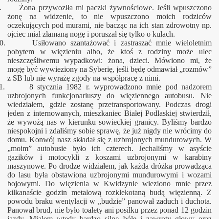
. Żona przywoziła mi paczki żywnościowe. Jeśli wpuszczono
żonę na widzenie, to nie wpuszczono moich rodziców
oczekujących pod murami, nie bacząc na ich stan zdrowotny np.
ojciec miał złamaną nogę i poruszał się tylko o kulach.
0. Usiłowano szantażować i zastraszać mnie wieloletnim
pobytem w więzieniu albo, że ktoś z rodziny może ulec
nieszczęśliwemu wypadkowi: żona, dzieci. Mówiono mi, że
mogę być wywieziony na Syberię, jeśli będę odmawiał „rozmów”
z SB lub nie wyrażę zgody na współpracę z nimi.
1. 8 stycznia 1982 r. wyprowadzono mnie pod nadzorem
uzbrojonych funkcjonariuszy do więziennego autobusu. Nie
wiedziałem, gdzie zostanę przetransportowany. Podczas drogi
jeden z internowanych, mieszkaniec Białej Podlaskiej stwierdził,
że wywożą nas w kierunku sowieckiej granicy. Byliśmy bardzo
niespokojni i zdaliśmy sobie sprawę, że już nigdy nie wrócimy do
domu. Konwój nasz składał się z uzbrojonych mundurowych. W
„moim” autobusie było ich czterech. Jechaliśmy w asyście
gazików i motocykli z koszami uzbrojonymi w karabiny
maszynowe. Po drodze widziałem, jak każda dróżka prowadząca
do lasu była obstawiona uzbrojonymi mundurowymi i wozami
bojowymi. Do więzienia w Kwidzynie wieziono mnie przez
kilkanaście godzin metalową rozklekotaną budą więzienną. Z
powodu braku wentylacji w „budzie” panował zaduch i duchota.
o"
Panował brud, nie było toalety ani posiłku przez ponad 12 godzin
jazdy. Miałem wtedy bardzo silne bóle i zawroty głowy oraz