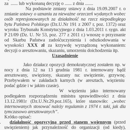
za ...... lub wykonaną decyzję o ...... z dnia .......
Na podstawie zmiany ustawy z dnia 19.09.2007 r. o
zmianie
ustawy o uznaniu za nieważne orzeczeń wydanych wobec
osób represjonowanych za działalność na rzecz niepodległego
bytu Państwa Polskiego
(Dz.U.Nr 191 z 2007 r, poz. 1372) oraz
wyroku Trybunału Konstytucyjnego z dnia 1.03.2011 r. sygn. akt
P 21/09 (Dz. U. Nr 53, poz. 277 z 2011 r.) wnoszę o przyznanie
od Skarbu Państwa zadośćuczynienia i odszkodowania w
wysokości
XXX zł
za krzywdę wyrządzoną wykonaniem:
decyzji o aresztowaniu, skazaniu, umorzeniu doichodzenia itp.
Uzasadnienie
Jako działacz opozycji demokratycznej zostałem np. w
nocy z dnia 12 na 13 grudnia 1981 r. internowany bądź
aresztowany, uwięziony, skazany na: uwięzienie, grzywnę.
Przebywałem w zakładach karnych (w aresztach, więzieniu
podać gdzie i w jakim czasie).
W więzieniu jako internowany
podlegałem rozporządzeniu ministra sprawiedliwości z dnia
13.12.1981r (Dz.U.Nr.29.poz.165), które stanowiło: „
wobec
internowanych stosować należy regulamin z 1974 r. taki, jak dla
tymczasowo aresztowanych”
.
Krótko opisać:
1.
działalność opozycyjną
przed stanem
wojennym
(przed
uwięzieniem) jak przynależność do organizacji (od kiedy),