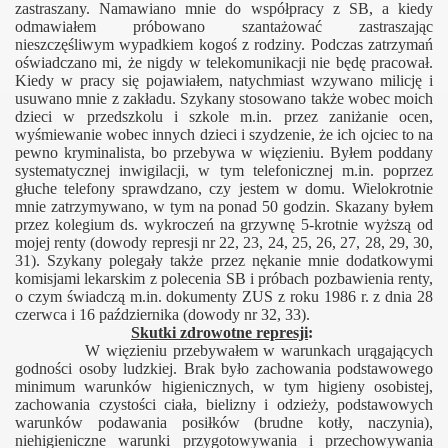
zastraszany. Namawiano mnie do współpracy z SB, a kiedy
odmawiałem próbowano szantażować zastraszając
nieszczęśliwym wypadkiem kogoś z rodziny. Podczas zatrzymań
oświadczano mi, że nigdy w telekomunikacji nie będę pracował.
Kiedy w pracy się pojawiałem, natychmiast wzywano milicję i
usuwano mnie z zakładu. Szykany stosowano także wobec moich
dzieci w przedszkolu i szkole m.in. przez zaniżanie ocen,
wyśmiewanie wobec innych dzieci i szydzenie, że ich ojciec to na
pewno kryminalista, bo przebywa w więzieniu. Byłem poddany
systematycznej inwigilacji, w tym telefonicznej m.in. poprzez
głuche telefony sprawdzano, czy jestem w domu. Wielokrotnie
mnie zatrzymywano, w tym na ponad 50 godzin. Skazany byłem
przez kolegium ds. wykroczeń na grzywnę 5-krotnie wyższą od
mojej renty (dowody represji nr 22, 23, 24, 25, 26, 27, 28, 29, 30,
31). Szykany polegały także przez nękanie mnie dodatkowymi
komisjami lekarskim z polecenia SB i próbach pozbawienia renty,
o czym świadczą m.in. dokumenty ZUS z roku 1986 r. z dnia 28
czerwca i 16 października (dowody nr 32, 33).
Skutki zdrowotne represji
:
W więzieniu przebywałem w warunkach urągających
godności osoby ludzkiej. Brak było zachowania podstawowego
minimum warunków higienicznych, w tym higieny osobistej,
zachowania czystości ciała, bielizny i odzieży, podstawowych
warunków podawania posiłków (brudne kotły, naczynia),
niehigieniczne warunki przygotowywania i przechowywania