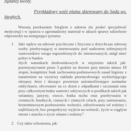
żądanej kwoty.
Przykładowy wzór pisma skierowany do Sądu ws.
biegłych.
Wnoszę przekazanie biegłym z zakresu (
tu podać specjalność
medyczną
) i w oparciu o zgromadzony materiał w aktach sprawy udzielenie
odpowiedzi na następujące pytania:
1.
Jaki wpływ na zdrowie psychiczne i fizyczne u dotychczas zdrowej
osoby przebywającej w internowaniu pod nadzorem uzbrojonych
wartowników wrogo usposobionych do internowanych, mógł mieć
pobyt w bardzo
złych warunkach środowiskowych w więzieniu takich jak:
przetrzymywanie przez 5 godzin na dworze przy mrozie minus 18
stopni, kompletny brak zachowania podstawowych zasad higieny z
narażeniem na wyziewy zakładu przemysłowego wydzielającego
okropny fetor i duszące powietrze uniemożliwiające normalne
oddychanie, obcowanie na co dzień z odpadkami i szczurami oraz
przy całkowitym braku wartości odżywczych w posiłkach takich jak
witaminy, jarzyny, owoce, braku ruchu oraz przebywaniu w
ciemnych, brudnych, ciasnych i zimnych celach, przy zastraszaniu,
bezterminowym pozbawieniu wolności, odizolowaniu od rodziny i
najbliższych, bez perspektywy wyjścia na wolność, życie w ciągłym
stresie i strachu o życie własne i rodziny?
2.
Czy takie schorzenia, jak: