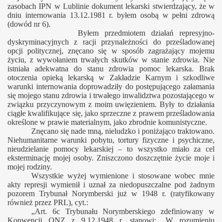
zasobach IPN w Lublinie dokument lekarski stwierdzający, że w
dniu internowania 13.12.1981 r. byłem osobą w pełni zdrową
(dowód nr 6).
Byłem przedmiotem działań represyjno-
dyskryminacyjnych z racji przynależności do prześladowanej
opcji politycznej, znęcano się w sposób zagrażający mojemu
życiu, z wywołaniem trwałych skutków w stanie zdrowia. Nie
istniała adekwatna do stanu zdrowia pomoc lekarska. Brak
otoczenia opieką lekarską w Zakładzie Karnym i szkodliwe
warunki internowania doprowadziły do postępującego załamania
się mojego stanu zdrowia i trwałego inwalidztwa pozostającego w
związku przyczynowym z moim uwięzieniem. Były to działania
ciągłe kwalifikujące się, jako sprzeczne z prawem prześladowania
określone w prawie materialnym, jako zbrodnie komunistyczne.
Znęcano się nade mną, nieludzko i poniżająco traktowano.
Niehumanitarne warunki pobytu, tortury fizyczne i psychiczne,
nieudzielanie pomocy lekarskiej – to wszystko miało za cel
eksterminację mojej osoby. Zniszczono doszczętnie życie moje i
mojej rodziny.
Wszystkie wyżej wymienione i stosowane wobec mnie
akty represji wymienił i uznał za niedopuszczalne pod żadnym
pozorem Trybunał Norymberski już w 1948 r. (ratyfikowany
również przez PRL), cyt.:
„Art. 6c Trybunału Norymberskiego zdefiniowany w
Konwencji ONZ z 9.12.1948 r. stanowi: „W rozumieniu