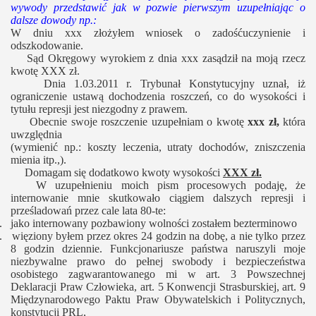
wywody przedstawić jak w pozwie pierwszym uzupełniając o
dalsze dowody np.:
W dniu xxx złożyłem wniosek o zadośćuczynienie i
odszkodowanie.
Sąd Okręgowy wyrokiem z dnia xxx zasądził na moją rzecz
kwotę XXX zł.
Dnia 1.03.2011 r. Trybunał Konstytucyjny uznał, iż
ograniczenie ustawą dochodzenia roszczeń, co do wysokości i
tytułu represji jest niezgodny z prawem.
Obecnie swoje roszczenie uzupełniam o kwotę
xxx zł,
która
uwzględnia
(wymienić np.: koszty leczenia, utraty dochodów, zniszczenia
mienia itp.,).
Domagam się dodatkowo kwoty wysokości
XXX zł.
W uzupełnieniu moich pism procesowych podaję, że
internowanie mnie skutkowało ciągiem dalszych represji i
prześladowań przez cale lata 80-te:
. jako internowany pozbawiony wolności zostałem bezterminowo
. więziony byłem przez okres 24 godzin na dobę, a nie tylko przez
8 godzin dziennie. Funkcjonariusze państwa naruszyli moje
niezbywalne prawo do pełnej swobody i bezpieczeństwa
osobistego zagwarantowanego mi w art. 3 Powszechnej
Deklaracji Praw Człowieka, art. 5 Konwencji Strasburskiej, art. 9
Międzynarodowego Paktu Praw Obywatelskich i Politycznych,
konstytucji PRL,