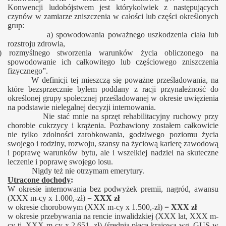
Konwencji ludobójstwem jest którykolwiek z następujących
czynów w zamiarze zniszczenia w całości lub części określonych
grup:
a) spowodowania poważnego uszkodzenia ciała lub
rozstroju zdrowia,
) rozmyślnego stworzenia warunków życia obliczonego na
spowodowanie ich całkowitego lub częściowego zniszczenia
fizycznego”.
W definicji tej mieszczą się poważne prześladowania, na
które bezsprzecznie byłem poddany z racji przynależność do
określonej grupy społecznej prześladowanej w okresie uwięzienia
na podstawie nielegalnej decyzji internowania.
Nie stać mnie na sprzęt rehabilitacyjny ruchowy przy
chorobie cukrzycy i krążenia. Pozbawiony zostałem całkowicie
nie tylko zdolności zarobkowania, godziwego poziomu życia
swojego i rodziny, rozwoju, szansy na życiową karierę zawodową
i poprawę warunków bytu, ale i wszelkiej nadziei na skuteczne
leczenie i poprawę swojego losu.
Nigdy też nie otrzymam emerytury.
Utracone dochody
:
W okresie internowania bez podwyżek premii, nagród, awansu
(XXX m-cy x 1.000,-zł) =
XXX zł
w okresie chorobowym (XXX m-cy x 1.500,-zł) =
XXX zł
w okresie przebywania na rencie inwalidzkiej (XXX lat, XXX m-
cy tj. XXX m-cy x 2.651,-zł) (średnia płaca krajowa wg. GUS w