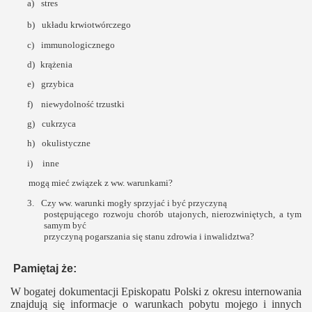
a)
stres
b)
układu krwiotwórczego
c)
immunologicznego
d)
krążenia
e)
grzybica
f)
niewydolność trzustki
g)
cukrzyca
h)
okulistyczne
i)
inne
mogą mieć związek z ww. warunkami?
3.
Czy ww. warunki mogły sprzyjać i być przyczyną
postępującego rozwoju chorób utajonych, nierozwiniętych, a tym
samym być
przyczyną pogarszania się stanu zdrowia i inwalidztwa?
Pamiętaj że:
W bogatej dokumentacji Episkopatu Polski z okresu internowania
znajdują się informacje o warunkach pobytu mojego i innych