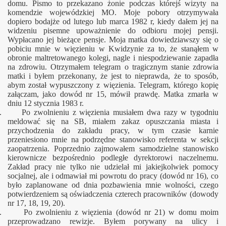
domu. Pismo to przekazano żonie podczas którejś wizyty na
komendzie wojewódzkiej MO. Moje pobory otrzymywała
dopiero bodajże od lutego lub marca 1982 r, kiedy dałem jej na
widzeniu pisemne upoważnienie do odbioru mojej pensji.
Wypłacano jej bieżące pensje. Moja matka dowiedziawszy się o
pobiciu mnie w więzieniu w Kwidzynie za to, że stanąłem w
obronie maltretowanego kolegi, nagle i niespodziewanie zapadła
na zdrowiu. Otrzymałem telegram o tragicznym stanie zdrowia
matki i byłem przekonany, że jest to nieprawda, że to sposób,
abym został wypuszczony z więzienia. Telegram, którego kopię
załączam, jako dowód nr 15, mówił prawdę. Matka zmarła w
dniu 12 stycznia 1983 r.
. Po zwolnieniu z więzienia musiałem dwa razy w tygodniu
meldować się na SB, miałem zakaz opuszczania miasta i
przychodzenia do zakładu pracy, w tym czasie karnie
przeniesiono mnie na podrzędne stanowisko referenta w sekcji
zaopatrzenia. Poprzednio zajmowałem samodzielne stanowisko
kierownicze bezpośrednio podległe dyrektorowi naczelnemu.
Zakład pracy nie tylko nie udzielał mi jakiejkolwiek pomocy
socjalnej, ale i odmawiał mi powrotu do pracy (dowód nr 16), co
było zaplanowane od dnia pozbawienia mnie wolności, czego
potwierdzeniem są oświadczenia czterech pracowników (dowody
nr 17, 18, 19, 20).
. Po zwolnieniu z więzienia (dowód nr 21) w domu moim
przeprowadzano rewizje. Byłem porywany na ulicy i