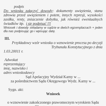
podpis
Do wniosku załączyć dowody
: dokumenty uwięzienia, stanu
zdrowia przed uwięzieniem i potem, innych represji, wysokości
zasiłku, renty, zniszczenie dobytku, jak również ewentualnych
świadków itp.
i się podpisać !!!
Wniosek i dowody składamy w sądzie w dwóch egzemplarzach + jeden
dla nas podpisując go i wpisując datę.
III.
Przykładowy wzór wniosku o wznowienie procesu po decyzji
Trybunału Konstytucyjnego z dnia
1.03.20011 r.
Adwokat
reprezentujący
imię, nazwisko i
adres wnioskodawcy
Sąd Apelacyjny Wydział Karny w ...
za pośrednictwem Sądu Okręgowego Wydz. Karny w ...
Sygn. akt:
Wniosek
o wznowienie zakończonego prawomocnym wyrokiem Sądu