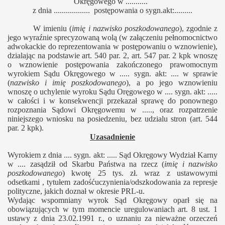
Okręgowego w ...........
z dnia .................. postępowania o sygn.akt:.........
W imieniu (
imię i nazwisko poszkodowanego
), zgodnie z
jego wyraźnie sprecyzowaną wolą (w załączeniu pełnomocnictwo
adwokackie do reprezentowania w postępowaniu o wznowienie),
dzialając na podstawie art. 540 par. 2, art. 547 par. 2 kpk wnoszę
o
wznowienie postępowania zakończonego prawomocnym
wyrokiem Sądu Okręgowego w ..... sygn. akt: .... w sprawie
(
nazwisko i imię poszkodowanego
), a po jego wznowieniu
wnoszę o uchylenie wyroku Sądu Oręgowego w .... sygn. akt: .....
w całości i w konsekwencji przekazał sprawę do ponownego
rozpoznania Sądowi Okręgowemu w ....., oraz rozpatrzenie
niniejszego wniosku na posiedzeniu, bez udzialu stron (art. 544
par. 2 kpk).
Uzasadnienie
Wyrokiem z dnia .... sygn. akt: ..... Sąd Okręgowy Wydział Karny
w .... zasądził od Skarbu Państwa na rzecz (
imię i nazwisko
poszkodowanego
) kwotę 25 tys. zł. wraz z ustawowymi
odsetkami , tytułem zadośćuczynienia/odszkodowania za represje
polityczne, jakich doznał w okresie PRL-u.
Wydając wspomniany wyrok Sąd Okręgowy oparł się na
obowiązujących w tym momencie uregulowaniach art. 8 ust. 1
ustawy z dnia 23.02.1991 r., o uznaniu za nieważne orzeczeń