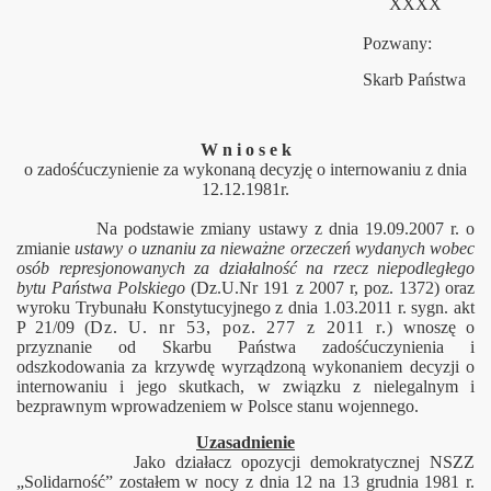
XXXX
Pozwany:
Skarb Państwa
W n i o s e k
karta i Janusza Olewińskiego
o zadośćuczynienie za wykonaną decyzję o internowaniu z dnia
12.12.1981r.
Na podstawie zmiany ustawy z dnia 19.09.2007 r. o
zmianie
ustawy o uznaniu za nieważne orzeczeń wydanych wobec
osób represjonowanych za działalność na rzecz niepodległego
bytu Państwa Polskiego
(Dz.U.Nr 191 z 2007 r, poz. 1372) oraz
wyroku Trybunału Konstytucyjnego z dnia 1.03.2011 r. sygn. akt
P 21/09 (
Dz. U. nr 53, poz. 277 z 2011 r.)
wnoszę o
przyznanie od Skarbu Państwa zadośćuczynienia i
odszkodowania za krzywdę wyrządzoną wykonaniem decyzji o
internowaniu i jego skutkach, w związku z nielegalnym i
bezprawnym wprowadzeniem w Polsce stanu wojennego.
Uzasadnienie
Jako działacz opozycji demokratycznej NSZZ
„Solidarność” zostałem w nocy z dnia 12 na 13 grudnia 1981 r.