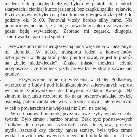
miałem żadnej ciepłej bielizny, byłem w pantoflach, cienkich
skarpetach i cienkiej kurtce jesiennej, bez czapki, szalika, rękawic.
Przetrzymywany byłem na placu komendy wojewódzkiej MO do
godziny ok. 5: 00. Panował wtedy bardzo silny mróz. Nie
poinformowano mnie, z jakiego powodu zostałem zatrzymany i
gdzie będę wywieziony. Zabrano mi zegarek, długopis,
sznurowadła i pasek od spodni.
. Wywieziono mnie nieogrzewaną budą więzienną w nieznanym
mi kierunku. W trakcie transportu jeden z konwojentów
uzbrojonych w długą broń palną poinformował, że jest to podróż
na „białe niedźwiedzie”. Znając miasto mogłem jedynie
przypuszczać, że kierunek jazdy prowadził w stronę sowieckiej
granicy.
. Przywieziono mnie do więzienia w Białej Podlaskiej,
wyrzucono z budy i pod lufamikarabinów skierowanych wprost
we mnie zaprowadzono do budynku Zakładu Karnego. Na
zimnym korytarzu rozebrano do naga przeprowadzając rewizję
osobistą, potem zamknięto wraz z trzema innymi internowanymi
2
w celi o powierzchni nie większej niż 2 m
na osobę.
. W celi panował półmrok, przez matowe szyby wpadało słabe
światło. Było zimno i bardzo brudno. Brak było podstawowych
środków do utrzymania czystości: pasty do zębów, proszku,
mydła, szczotki czy choćby nawet szmaty, była tylko zimna
woda. Umycie metalowego czarnego od brudu kubka, miski czy