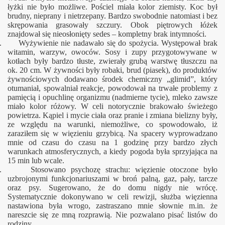
łyżki nie było możliwe. Pościel miała kolor ziemisty. Koc był
brudny, nieprany i nietrzepany. Bardzo swobodnie natomiast i bez
skrępowania grasowały szczury. Obok piętrowych łóżek
znajdował się nieosłonięty sedes – kompletny brak intymności.
. Wyżywienie nie nadawało się do spożycia. Występował brak
witamin, warzyw, owoców. Sosy i zupy przygotowywane w
kotłach były bardzo tłuste, zwierały grubą warstwę tłuszczu na
ok. 20 cm. W żywności były robaki, brud (piasek), do produktów
żywnościowych dodawano środek chemiczny „glimid”, który
otumaniał, spowalniał reakcje, powodował na trwałe problemy z
pamięcią i opuchlinę organizmu (nadmierne tycie), mleko zawsze
miało kolor różowy. W celi notorycznie brakowało świeżego
powietrza. Kąpiel i mycie ciała oraz pranie i zmiana bielizny były,
ze względu na warunki, niemożliwe, co spowodowało, iż
zaraziłem się w więzieniu grzybicą. Na spacery wyprowadzano
mnie od czasu do czasu na 1 godzinę przy bardzo złych
warunkach atmosferycznych, a kiedy pogoda była sprzyjająca na
15 min lub wcale.
. Stosowano psychozę strachu: więzienie otoczone było
uzbrojonymi funkcjonariuszami w broń palną, gaz, pały, tarcze
oraz psy. Sugerowano, że do domu nigdy nie wrócę.
Systematycznie dokonywano w celi rewizji, służba więzienna
nastawiona była wrogo, zastraszano mnie słownie m.in. że
nareszcie się ze mną rozprawią. Nie pozwalano pisać listów do
rodziny.