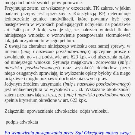
mogą dochodzić swoich praw ponownie.
Przyjmując zatem, ze wskazany w orzeczeniu TK zakres, w jakim
badany przepis jest sprzeczny z Konstytucją RP, determinuje
jednocześnie granice modyfikacji, które powinny być jego
następstwem w wyrokach podlegających uchyleniu na podstawie
art. 540 par. 2 kpk, wydaje się, ze nalezało wnioski finalne
niniejszego wniosku o wznowienie postępowania sformułować
tak, jak uczyniono to w jego petitum.
Z uwagi na charakter niniejszego wniosku oraz samej sprawy, w
imieniu (i
mię i nazwisko poszkodowanego
) uprzejmie proszę o
zwolnienie go - na podstawie art. 623 kpk - od uiszczenia opłaty
od niniejszego wniosku. Sytuacja majątkowa i zdrowotna (i
mię i
nazwisko poszkodowanego
) oraz wysokość dochodów przez
niego osiąganych sprawiają, iz wyłozenie opłaty byłoby dla niego
uciązliwe i mogło pozbawić dochodzenia swych praw.
Jedynym źródłem utrzymania (
imię i nazwisko poszkodowanego
)
jest renta/emerytura w wysokości .... zł. Wskazane okoliczności
zatem przemawiają za tezą, ze (i
mię i nazwisko poszkodowanego)
spełnia kryterium określone w art. 623 kpk.
Załączniki: upoważnienie adwokackie, odpis wniosku.
podpis adwokata
Po wznowieniu postępowania przez Sąd Okręgowy można swoje