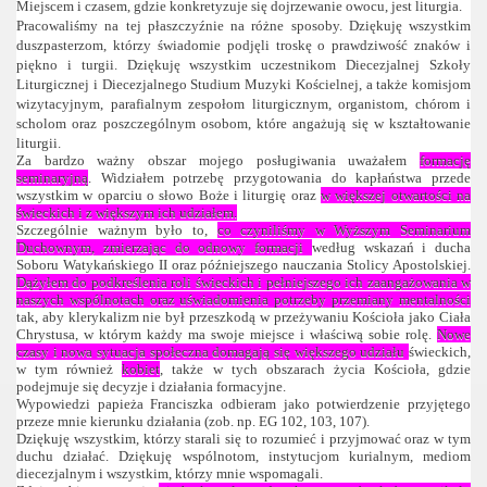
Miejscem i czasem, gdzie konkretyzuje się dojrzewanie owocu, jest liturgia.
Pracowaliśmy na tej płaszczyźnie na różne sposoby. Dziękuję wszystkim
duszpasterzom, którzy świadomie podjęli troskę o prawdziwość znaków i
piękno i turgii. Dziękuję wszystkim uczestnikom Diecezjalnej Szkoły
Liturgicznej i Diecezjalnego Studium Muzyki Kościelnej, a także komisjom
wizytacyjnym, parafialnym zespołom liturgicznym, organistom, chórom i
scholom oraz poszczególnym osobom, które angażują się w kształtowanie
liturgii.
Za bardzo ważny obszar mojego posługiwania uważałem
formację
seminaryjną
. Widziałem potrzebę przygotowania do kapłaństwa przede
wszystkim w oparciu o słowo Boże i liturgię oraz
w większej otwartości na
świeckich i z większym ich udziałem.
Szczególnie ważnym było to,
co czyniliśmy w Wyższym Seminarium
Duchownym, zmierzając do odnowy formacji
według wskazań i ducha
Soboru Watykańskiego II oraz późniejszego nauczania Stolicy Apostolskiej.
Dążyłem do podkreślenia roli świeckich i pełniejszego ich zaangażowania w
naszych wspólnotach oraz uświadomienia potrzeby przemiany mentalności
tak, aby klerykalizm nie był przeszkodą w przeżywaniu Kościoła jako Ciała
Chrystusa, w którym każdy ma swoje miejsce i właściwą sobie rolę.
Nowe
czasy i nowa sytuacja społeczna domagają się większego udziału
świeckich,
w tym również
kobiet
, także w tych obszarach życia Kościoła, gdzie
podejmuje się decyzje i działania formacyjne.
Wypowiedzi papieża Franciszka odbieram jako potwierdzenie przyjętego
przeze mnie kierunku działania
(zob. np. EG 102, 103, 107).
Dziękuję wszystkim, którzy starali się to rozumieć i przyjmować oraz w tym
duchu działać. Dziękuję wspólnotom, instytucjom kurialnym, mediom
diecezjalnym i wszystkim, którzy mnie wspomagali.