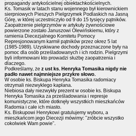
propagandy antykościelnej obiektachkościelnych.
Ks. Tomasik w latach stanu wojennego był kierownickiem
sierpniowych Pieszych Pielgrzymek Podlaskich na Jasną
Górę, w której uczestniczyło od 9 do 15 tysięcy pątników.
Zaopatrzenie pielgrzymów w artykuły żywnościowe
powierzone zostało Januszowi Olewińskiemu, który z
ramienia Diecezjalnego Komitetu Pomocy
Represjonowanym karmił pątników przez okrez 5 lat
(1985-1989). Uzyskiwane dochody przeznaczone były na
pomoc dla osób prześladowanych i ich rodzin. Pielgrzymi
byli informowani kto prowadzi służbę zaopatrzenia i
dlaczego.
Podkreślamy, że
z
ust ks. Henryka Tomasika nigdy nie
padło nawet najmniejsze przykre słowo.
W osobie ks. Biskupa Henryka Tomasika radomiacy
otrzymali niezwyklego kapłana.
Niebiosa dały niezwykły prezent w osobie ks. Biskupa
Henryka Tomasika za prześladowania i represje
komunistyczne, które dotknęły wszystkich mieszkańców
Radomia i całe ich miasto.
Ks. Biskupowi Henrykowi gratulujemy wyboru, a
mieszkańcom jego Diecezji mówimy: "zróbcie wszystko
cokolwiek Wam powie".