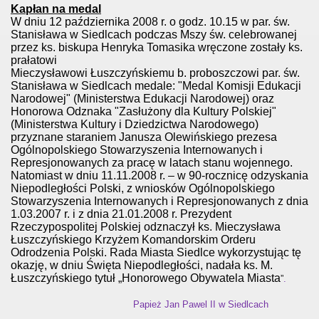
Kapłan na medal
W dniu 12 października 2008 r. o godz. 10.15 w par. św.
Stanisława w Siedlcach podczas Mszy św. celebrowanej
przez ks. biskupa Henryka Tomasika wręczone zostały ks.
prałatowi
Mieczysławowi Łuszczyńskiemu b. proboszczowi par. św.
Stanisława w Siedlcach medale: "Medal Komisji Edukacji
Narodowej" (Ministerstwa Edukacji Narodowej) oraz
Honorowa Odznaka "Zasłużony dla Kultury Polskiej"
(Ministerstwa Kultury i Dziedzictwa Narodowego)
przyznane staraniem Janusza Olewińskiego prezesa
Ogólnopolskiego Stowarzyszenia Internowanych i
Represjonowanych za pracę w latach stanu wojennego.
Natomiast w dniu 11.11.2008 r. – w 90-rocznicę odzyskania
Niepodległości Polski, z wniosków Ogólnopolskiego
Stowarzyszenia Internowanych i Represjonowanych z dnia
1.03.2007 r. i z dnia 21.01.2008 r. Prezydent
Rzeczypospolitej Polskiej odznaczył ks. Mieczysława
Łuszczyńskiego Krzyżem Komandorskim Orderu
Odrodzenia Polski. Rada Miasta Siedlce wykorzystując tę
okazję, w dniu Święta Niepodległości, nadała ks. M.
Łuszczyńskiego tytuł „Honorowego Obywatela Miasta
”
.
Papież Jan Pawel II w Siedlcach