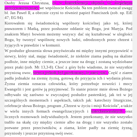
Osoby Jezusa Chrystusa,
co w konsekwencji objawia się niepełnym
przeżywaniem wiary
we wspólnocie Kościoła. Na ten problem zwracał uwagę
bł. Jan Paweł II, a obecnie czyni to również papież Franciszek (zob. np. EiE
47; EG 94).
Kierowałem się świadomością wspólnoty kościelnej jako tej, której
prawzorem i Matką, przez posłuszne oddanie się Bogu, jest Maryja. Pod
znakiem Maryi bowiem możemy wszyscy dać się kształtować w uległości
Bogu, by tworzyć wspólnotę nowych ludzi, odrodzonych przez chrzest i
żyjących w prawdzie i w komunii.
W posłudze głoszenia słowa przyświecała mi między innymi przypowieść o
siewcy, który siał, mając świadomość, że niektóre ziarna padną na skaliste
podłoże, inne między ciernie, a jeszcze inne na drogę i zostaną wydziobane
przez ptaki (zob. Mt 13,3-8). Choć z góry było wiadomo, że nie wszystkie
przyniosą owoc,
siewca jednak był przekonany, że musi siać.
Część z ziaren
padła jednakże na ziemię żyzną, gotową do przyjęcia ich i wydania plonu.
Żyzna ziemia oznacza człowieka, który potrzebuje nowości i mocy
Ewangelii i jest gotów ją przyjmować. To sianie przeze mnie słowa Bożego
odbywało się zarówno w zwyczajnej posłudze pasterskiej, jak też w jej
szczególnych momentach i aspektach, takich jak: katechezy liturgiczne,
celebracje słowa Bożego, program „Chrzest w życiu i misji Kościoła", a także
w wielu innych formach ewangelizacyjnych i
katechumenalnych
oraz
licznych rozmowach indywidualnych. Jestem przekonany, że nie wszystko
trafiło na skałę czy między ciernie albo na drogę i nie wszystko zostało
porwane przez przeciwników, a ziarna, które padły na ziemię żyzną,
przyniosły i jeszcze przyniosą swój owoc.