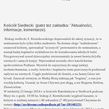
Kościół Siedlecki (patrz też zakładka: "Aktualności,
informacje, komentarze).
Biskup siedlecki Z. Kiernikowskiego doprowadził do takiej sytuacji, że w
seminarium było tylko kilku studentów. Na domiar złego "nadrektorem"
ustanowił kobietę, sprowadzał "uczonych" protestantów do seminarium, a
usunął kadrę kapłanów wykładowców do kształtowania młodych ludzi.
Przygotowywał synod dziecezjalny niezrozumiały (a nawet heretycki) dla
wiernych i samych księży. Wprowadzał nowinki obce katolickiemu
społeczeństwu Podlasia. Wyniósł do najwyższej do rangi (sektę)
neokatechumenat, a osoby świeckie i kapłanów temu przeciwnych pozbawiał
wpływu na wiernych. Ciągłe podróżowal do Izraela, a na Jasnej Górze nie
bywał. Zarzucał wiernym, że Matkę Bożą traktują jak "boginię", a ona jest
zwykłą kobietą. Uważał, że Jezus Chrystus jest sługą, a nie Bogiem, Królem,
Zbawicielem.
W niedzielę 23 lutego 2014 r. w kościele Katedralnym w Siedlcach podczas
Mszy św. o godz. 10:00 ks. biskup Z. Kiernikowski wygłosił kazanie, w
którym w siódmej minucie i 40 sekundzie (7:40) przyrównał Chrystusa do
o"
szmaty
(http://archiwum.radiopodlasie.pl/?m=20140223
).
W kazaniu w czasie Mszy św. odprawionej w dniu 3 listopada 2012 r. o godz.