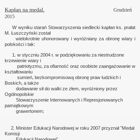
Kapłan na medal.
Grudzień
2015
W wyniku starań Stowarzyszenia siedlecki kapłan ks. prałat
M. Łuszczyński został
wielokrotnie uhonorowany i wyróżniany za obronę wiary i
polskości i tak:
1. w styczniu 2004 r. w podziękowaniu za niestrudzone
krzewienie wiary i
patriotyzmu, za ofiarność oraz osobiste zaangażowanie w
kształtowaniu
sumień, bezkompromisową obronę praw ludzkich i
Boskich, a także
dodawanie sił do walki ze złem, wyróżniony przez
Ogólnopolskie
Stowarzyszenie Internowanych i Represjonowanych
pamiątkowym
grawertonem;
2. Minister Edukacji Narodowej w roku 2007 przyznał "Medal
Komisji
Edukacji Narodowej",