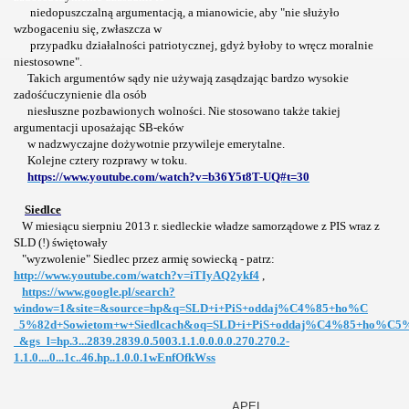
niedopuszczalną argumentacją, a mianowicie, aby "nie służyło
wzbogaceniu się, zwłaszcza w
przypadku działalności patriotycznej, gdyż byłoby to wręcz moralnie
niestosowne".
Takich argumentów sądy nie używają zasądzając bardzo wysokie
zadośćuczynienie dla osób
niesłuszne pozbawionych wolności. Nie stosowano także takiej
argumentacji uposażając SB-eków
w nadzwyczajne dożywotnie przywileje emerytalne.
Kolejne cztery rozprawy w toku.
https://www.youtube.com/watch?v=b36Y5t8T-UQ#t=30
Siedlce
W miesiącu sierpniu 2013 r. siedleckie władze samorządowe z PIS wraz z
SLD (!) świętowały
"wyzwolenie" Siedlec przez armię sowiecką - patrz:
http://www.youtube.com/watch?v=iTIyAQ2ykf4
,
https://www.google.pl/search?
window=1&site=&source=hp&q=SLD+i+PiS+oddaj%C4%85+ho%C
5%82d+Sowietom+w+Siedlcach&oq=SLD+i+PiS+oddaj%C4%85+ho%C5%8
&gs_l=hp.3...2839.2839.0.5003.1.1.0.0.0.0.270.270.2-
1.1.0....0...1c..46.hp..1.0.0.1wEnfOfkWss
APEL