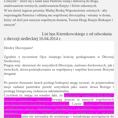
z innymi”: dziel się z nami nasz Pasterzu wiarą i miłością do Boga,
umiłowaniem wiernych, umiłowaniem Księży i Sióstr zakonnych.
W ten dzień ingresu prosimy Matkę Boską Wspomożenie wiernych - aby
wspomagała Pasterza i oddaną mu wspólnotę diecezjalną - witamy w domu,
który od dziś jest naszym wspólnym domem, Twoim Drogi Księże Biskupie i
naszym".
List bpa Kiernikowskiego z od odwołania
z diecezji siedleckiej 16.04.2014 r.
Drodzy Diecezjanie!
Zgodnie z życzeniem Ojca świętego kończę posługiwanie w Diecezji
Siedleckiej.
Pragnę więc skierować do wszystkich Diecezjan, zarówno duchownych, jak i
świeckich, słowa podziękowania za współpracę i wspólne kroczenie Bożymi
drogami.
Po prawie dwunastu latach posługi biskupiej mogę wyznać, że pojmowałem
moje zadanie pasterskie przede wszystkim jako sianie słowa Bożego i
posługę liturgiczną, zwłaszcza sakramentalną.
Czyniłem to, mając na uwadze fakt, że
zasadnicze przesłanie Ewangelii
i
zbawcze misterium paschalne
bywają jeszcze w naszych wspólnotach
niewystarczająco doceniane i przyjmowane
. Często
bowiem zostają one
przysłonięte całym szeregiem zwyczajów, niemających właściwego
osadzenia w treściach ewangelijnych, lecz związanych z pewnymi
tradycjami,
które nie prowadzą do wyraźnego i świadomego przylgnięcia do