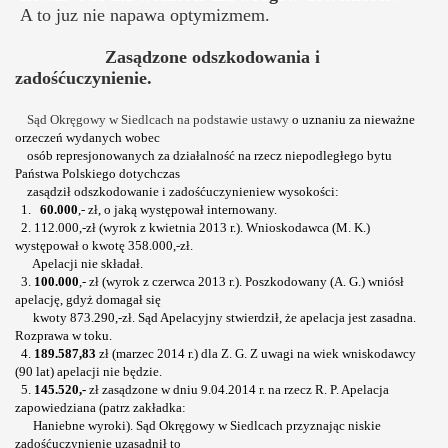
A to juz nie napawa optymizmem.
Zasądzone odszkodowania i
zadośćuczynienie.
Sąd Okręgowy w Siedlcach na podstawie
ustawy
o uznaniu za nieważne
orzeczeń wydanych wobec
osób represjonowanych za działalność na rzecz niepodległego bytu
Państwa Polskiego dotychczas
zasądził odszkodowanie i zadośćuczynieniew wysokości:
1.
60.000
,- zł, o jaką występował internowany.
2. 112.000,-zł (wyrok z kwietnia 2013 r.). Wnioskodawca (M. K.)
występował o kwotę 358.000,-zł.
Apelacji nie składał.
3.
100.000
,- zł (wyrok z czerwca 2013 r.). Poszkodowany (A. G.) wniósł
apelację, gdyż domagał się
kwoty 873.290,-zł. Sąd Apelacyjny stwierdził, że apelacja jest zasadna.
Rozprawa w toku.
4.
189.587,83
zł (marzec 2014 r.) dla Z. G. Z uwagi na wiek wniskodawcy
(90 lat) apelacji nie będzie.
5.
145.520,-
zł zasądzone w dniu 9.04.2014 r. na rzecz R. P. Apelacja
zapowiedziana (patrz zakładka:
Haniebne wyroki). Sąd Okręgowy w Siedlcach
przyznając niskie
zadośćuczynienie uzasadnił to