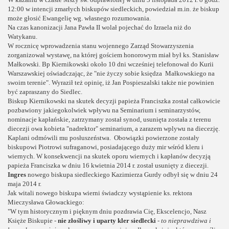
12:00 w intencji zmarłych biskupów siedleckich, powiedział m.in. że biskup
może głosić Ewangelię wg. własnego rozumowania.
Na czas kanonizacji Jana Pawła II wolał pojechać do Izraela niż do
Watykanu.
W rocznicę wprowadzenia stanu wojennego Zarząd Stowarzyszenia
zorganizował wystawę, na której gościem honorowym miał był ks. Stanisław
Małkowski. Bp Kiernikowski około 10 dni wcześniej telefonował do Kurii
Warszawskiej oświadczając, że "nie życzy sobie księdza Małkowskiego na
swoim terenie". Wyraził też opinię, iż Jan Pospieszalski także nie powinien
być zapraszany do Siedlec.
Biskup Kiernikowski na skutek decyzji papieża Franciszka został całkowicie
pozbawiony jakiegokolwiek wpływu na Seminarium i seminarzystów,
nominacje kapłańskie, zatrzymany został synod, usunięta została z terenu
diecezji owa kobieta "nadrektor" seminarium, a zarazem wplywu na diecezję.
Kaplani odmówili mu posłuszeństwa. Obowiązki powierzone zostały
biskupowi Piotrowi sufraganowi, posiadającego duży mir wśród kleru i
wiernych. W konsekwencji na skutek oporu wiernych i kapłanów decyzją
papieża Franciszka w dniu 16 kwietnia 2014 r. został usunięty z diecezji.
Ingres
nowego biskupa siedleckiego Kazimierza Gurdy odbył się w dniu 24
maja 2014 r.
Jak witali nowego biskupa wierni świadczy wystąpienie ks. rektora
Mieczysława Głowackiego:
"W tym historycznym i pięknym dniu pozdrawia Cię, Ekscelencjo, Nasz
Księże Biskupie -
nie złośliwy i uparty kler siedlecki
-
to nieprawdziwa i