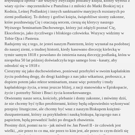
krzywdząca opinia
- ale wszyscy zwyczajni podlascy księża, którzy wyrośli z
wiary ojców - męczenników z Pratulina i z miłości do Matki Boskiej tej z
Kodnia, Leśnej Podlaskiej i innych sanktuariów maryjnych rozsianych po
ziemi podlaskiej. To dobrzy i gorliwi księża, świątobliwe siostry zakonne,
które pozdrawiają Cię i otaczają sercem, cieszą się klerycy naszego
Wyższego Seminarium Duchownego, którzy już zdążyli poznać Cię,
Ekscelencjo, jako życzliwego i bliskiego człowieka. Wszyscy widzimy w
Tobie Ojca i Pasterza.
Radujemy się z tego, że jesteś naszym Pasterzem, który wyrastał na podobnej
do naszej ziemi, o trudnej historii, kiedy kasowano diecezję kielecką w
tymże samym 1818 r. powołano do istnienia naszą diecezję podlaską, która w
niespełna 50 lat później doświadczyła tego samego losu - kasaty, aby
odrodzić się w 1918 r.
Cieszymy się jako duchowieństwo, ponieważ przebyłeś w swoim kapłańskim
życiu podobną drogę, do drogi każdego z nas jako wikariusz, proboszcz, a
dopiero potem jako rektor seminarium, znasz więc potrzeby i trudy
kapłańskiego życia, a teraz jeszcze bliżej, z racji stanowiska w Episkopacie,
życie i potrzeby Sióstr i Braci życia konsekrowanego.
Otwieramy nasze serca, kościoły, plebanie i domy zakonne, i mówimy dziś,
że nie chcemy być tylko prezbiterami, którzy będą odpowiednio wykonywać
przepisy liturgiczne, ale chcemy być wraz z naszym Biskupem księżmi-
duszpasterzami, którzy za przykładem i nauką biskupa, łączącego nas z
papieżem, będą prowadzić ludzi po drogach zbawienia.
Prosimy dziś, pomni na to - jak mówił św. Jan Paweł II - że człowiek jest
wielki, „nie przez to co ma, nie przez to kim jest, ale przez to czym dzieli się