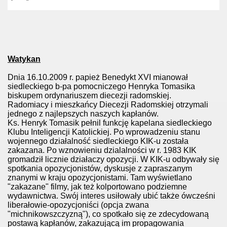
Watykan
Dnia 16.10.2009 r. papież Benedykt XVI mianował
siedleckiego b-pa pomocniczego Henryka Tomasika
biskupem ordynariuszem diecezji radomskiej.
Radomiacy i mieszkańcy Diecezji Radomskiej otrzymali
jednego z najlepszych naszych kapłanów.
Ks. Henryk Tomasik pełnil funkcję kapelana siedleckiego
Klubu Inteligencji Katolickiej. Po wprowadzeniu stanu
wojennego działalność siedleckiego KIK-u została
zakazana. Po wznowieniu dzialalności w r. 1983 KIK
gromadził licznie działaczy opozycji. W KIK-u odbywały się
spotkania opozycjonistów, dyskusje z zapraszanym
znanymi w kraju opozycjonistami. Tam wyświetlano
"zakazane" filmy, jak też kolportowano podziemne
wydawnictwa. Swój interes usiłowały ubić także ówcześni
liberałowie-opozycjoniści (opcja zwana
"michnikowszczyzną"), co spotkało się ze zdecydowaną
postawą kapłanów, zakazującą im propagowania