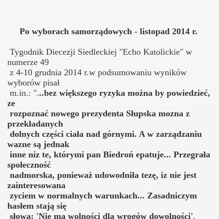
Po wyborach samorządowych - listopad 2014 r.
Tygodnik Diecezji Siedleckiej "Echo Katolickie" w
numerze 49
z 4-10 grudnia 2014 r.w podsumowaniu wyników
wyborów pisał
m.in.: ".
..bez większego ryzyka można by powiedzieć,
ze
rozpoznać nowego prezydenta Słupska mozna z
przekładanych
dolnych części ciała nad górnymi. A w zarządzaniu
wazne są jednak
inne niz te, którymi pan Biedroń epatuje... Przegrała
społeczność
nadmorska, ponieważ udowodniła tezę, iz nie jest
zainteresowana
zyciem w normalnych warunkach... Zasadniczym
hasłem stają się
słowa: 'Nie ma wolności dla wrogów dowolności'
.