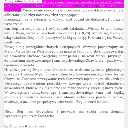
Zdaję sobie sprawę, że
nie brakowało trudnych momentów, które wynikały
głównie z konieczności przełamywania niektórych przyzwyczajeń i
schematów
. Wiem, że nie zawsze byłem zrozumiany, że niektóre prawdy były
odbierane jako zbyt nowe czy zbyt wymagające.
Przepraszam za te sytuacje, w których ktoś poczuł się dotknięty, i proszę o
wybaczenie.
Pan Bóg ma swoje plany i swój sposób działania. „Wiemy, że tym, którzy
miłują Boga, wszystko wychodzi na dobre" (Rz 8,28). Modlę się, byśmy z
taką świadomością umieli przeżywać każdą sytuację. Polecam się też Waszej
modlitwie.
Proszę o nią szczególnie chorych i cierpiących. Wszyscy powierzajmy się
Maryi, Matce Słowa Wcielonego oraz naszym Patronom, abyśmy pozwalając
się prowadzić Duchowi Świętemu, coraz pełniej - na wzór Maryi - przylegali
do misterium ukrzyżowanego i zmartwychwstałego Zbawiciela i przeżywali
tajemnicę Kościoła.
Na zbliżające się święta paschalne składam serdeczne życzenia głębokiego
przeżycia Triduum Męki, Śmierci i Zmartwychwstania naszego Pana Jezusa
Chrystusa. Coroczne przeżywanie tych zbawczych tajemnic jest dla każdego
wierzącego odkrywaniem perspektywy nowego życia pośród aktualnych
doświadczeń, które w jakiejś mierze i na różne sposoby krzyżują nasze życie.
W zwycięstwie ukrzyżowanego i zmartwychwstałego Pana nad logiką
śmierci i zniewolenia koniecznością obrony siebie tkwi paschalna radość,
otwierająca już teraz perspektywy wieczności. Regina coeli laetare...
Niech Bóg nam błogosławi i prowadzi nas swoją mocą drogami
wyznaczonymi przez Ewangelię.
bp Zbigniew Kiernikowski