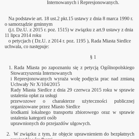
Internowanych i Represjonowanych.
Na podstawie art. 18 ust.2 pkt.15 ustawy z dnia 8 marca 1990 r.
o samorządzie gminnym
(j.t. Dz.U. z 2015 r. poz. 1515) w związku z art.9 ustawy z dnia
11 lipca 2014 roku
o petycjach ( Dz.U. z 2014 r. poz. 1195 ), Rada Miasta Siedlce
uchwala, co następuje:
§ 1
1.
Rada Miasta po zapoznaniu się z petycją Ogólnopolskiego
Stowarzyszenia Internowanych
i Represjonowanych wyraża wolę podjęcia prac nad zmianą
Uchwały Nr X/104/2015
Rady Miasta Siedlce z dnia 29 czerwca 2015 roku w sprawie
ustalenia opłat za usługi
przewozowe o charakterze użyteczności publicznej
organizowane przez Miasto Siedlce
środkami lokalnego transportu zbiorowego oraz w sprawie
ustalenia kategorii osób
uprawnionych do przejazdów ulgowych.
2.
W związku z tym, że objęcie uprawnieniem do bezpłatnych