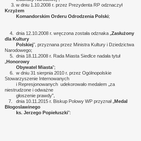
3. w dniu 1.10.2008 r. przez Prezydenta RP odznaczył
Krzyżem
Komandorskim Orderu Odrodzenia Polski
;
4. dnia 12.10.2008 r. wręczona została odznaka „
Zasłużony
dla Kultury
karta i Janusza Olewińskiego
Polskiej
", przyznana przez Ministra Kultury i Dziedzictwa
Narodowego;
5. dnia 18.11.2008 r. Rada Miasta Siedlce nadała tytuł
„
Honorowy
Obywatel Miasta
”;
6. w dniu 31 sierpnia 2010 r. przez Ogólnopolskie
Stowarzyszenie Internowanych
i Represjonowanych udekorowało medalem „za
niestrudzone i odważne
głoszenie prawdy”,
7. dnia 10.11.2015 r. Biskup Polowy WP przyznał „
Medal
Błogoslawinego
ks. Jerzego Popiełuszki
”: