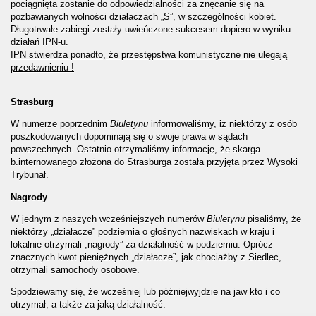
pociągnięta zostanie do odpowiedzialności za znęcanie się na
pozbawianych wolności działaczach „S”, w szczególności kobiet.
Długotrwałe zabiegi zostały uwieńczone sukcesem dopiero w wyniku
działań IPN-u.
IPN stwierdza ponadto, że przestępstwa komunistyczne nie ulegają
przedawnieniu !
Strasburg
W numerze poprzednim
Biuletynu
informowaliśmy, iż niektórzy z osób
poszkodowanych dopominają się o swoje prawa w sądach
powszechnych. Ostatnio otrzymaliśmy informację, że skarga
b.internowanego złożona do Strasburga została przyjęta przez Wysoki
Trybunał.
Nagrody
W jednym z naszych wcześniejszych numerów
Biuletynu
pisaliśmy, że
niektórzy „działacze” podziemia o głośnych nazwiskach w kraju i
lokalnie otrzymali „nagrody” za działalność w podziemiu. Oprócz
znacznych kwot pieniężnych „działacze”, jak chociażby z Siedlec,
otrzymali samochody osobowe.
Spodziewamy się, że wcześniej lub późniejwyjdzie na jaw kto i co
otrzymał, a także za jaką działalność.