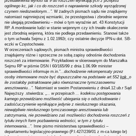
przedawnienia wynosi lat 9 do roszczeń wynikających z przepisu
ogólnego kc, jak i co do roszczeń o naprawienie szkody wyrządzonej
czynem niedozwolonym...”.
W żadnych pismach sądu nie znajdujemy
natomiast najmniejszej wzmianki, że przestępstwa i zbrodnie wojenne
nie ulegają przedawnieniu – mówi o tym wyraźnie art. 43 Konstytucji
RP. A mordowanie ludzi w stanie wojennym czy ich trwałe okaleczenie
jest zbrodnią wojenną, która nie podlega przedawnieniu. Stanowi także
o tym uchwała Sejmu z 1.02.1992r, czy ostatnie decyzje IPN-u dot. SB-
eczki w Częstochowie.
W orzeczeniach sądowych, pismach ministra sprawiedliwości
znajdujemy różne i sprzeczne ze sobą zapisy odnośnie dochodzenia
roszczeń za internowanie. Przykładowo w skierowanym do Marszałka
Sejmu RP w piśmie DSN I 60/165/99 z dnia 1.06.99r minister
sprawiedliwości informuje m.in.”...
dochodzenie rekompensaty przez
osoby internowane może być dopuszczalne na podstawie art.552
kpk,
o
ile zostałoby potraktowane jako równoznaczne tymczasowemu
aresztowaniu...”.
Natomiast w swoim Postanowieniu z dnia4.12.ub.r Sąd
Najwyższy .stwierdza: „
... w przepisach ... kodeksu postępowania
karnego przewidziano możliwość ubiegania się o odszkodowanie i
zadośćuczynienie wynikające jedynie z niesłusznego skazania,
niewątpliwie niesłusznego tymczasowego aresztowania lub
zatrzymania, nie przewidziano zaś możliwości dochodzenia roszczeń z
tytułu innych form pozbawienia wolności, w tym z tytułu
internowania...”.
Inne pismo ministerstwa sprawiedliwości –
departamentu legislacyjno-prawnego (P.I.427/239/01 z m-ca lutego br)