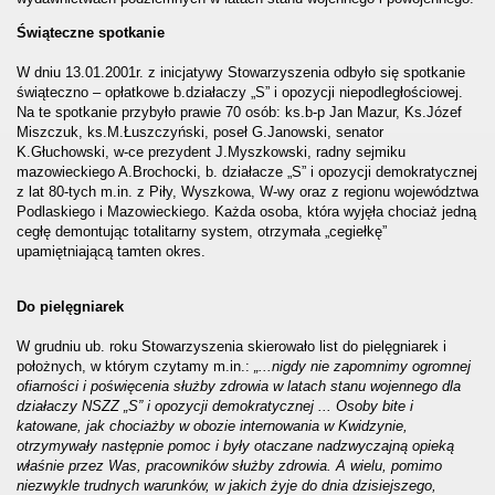
Świąteczne spotkanie
W dniu 13.01.2001r. z inicjatywy Stowarzyszenia odbyło się spotkanie
świąteczno – opłatkowe b.działaczy „S” i opozycji niepodległościowej.
Na te spotkanie przybyło prawie 70 osób: ks.b-p Jan Mazur, Ks.Józef
Miszczuk, ks.M.Łuszczyński, poseł G.Janowski, senator
K.Głuchowski, w-ce prezydent J.Myszkowski, radny sejmiku
mazowieckiego A.Brochocki, b. działacze „S” i opozycji demokratycznej
z lat 80-tych m.in. z Piły, Wyszkowa, W-wy oraz z regionu województwa
Podlaskiego i Mazowieckiego. Każda osoba, która wyjęła chociaż jedną
cegłę demontując totalitarny system, otrzymała „cegiełkę”
upamiętniającą tamten okres.
Do pielęgniarek
W grudniu ub. roku Stowarzyszenia skierowało list do pielęgniarek i
położnych, w którym czytamy m.in.:
„...nigdy nie zapomnimy ogromnej
ofiarności i poświęcenia służby zdrowia w latach stanu wojennego dla
działaczy NSZZ „S” i opozycji demokratycznej ... Osoby bite i
katowane, jak chociażby w obozie internowania w Kwidzynie,
otrzymywały następnie pomoc i były otaczane nadzwyczajną opieką
właśnie przez Was, pracowników służby zdrowia. A wielu, pomimo
niezwykle trudnych warunków, w jakich żyje do dnia dzisiejszego,