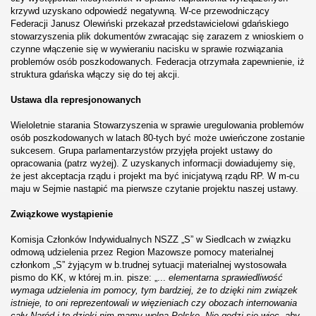
krzywd uzyskano odpowiedź negatywną. W-ce przewodniczący
Federacji Janusz Olewiński przekazał przedstawicielowi gdańskiego
stowarzyszenia plik dokumentów zwracając się zarazem z wnioskiem o
czynne włączenie się w wywieraniu nacisku w sprawie rozwiązania
problemów osób poszkodowanych. Federacja otrzymała zapewnienie, iż
struktura gdańska włączy się do tej akcji.
Ustawa dla represjonowanych
Wieloletnie starania Stowarzyszenia w sprawie uregulowania problemów
osób poszkodowanych w latach 80-tych być może uwieńczone zostanie
sukcesem. Grupa parlamentarzystów przyjęła projekt ustawy do
opracowania (patrz wyżej). Z uzyskanych informacji dowiadujemy się,
że jest akceptacja rządu i projekt ma być inicjatywą rządu RP. W m-cu
maju w Sejmie nastąpić ma pierwsze czytanie projektu naszej ustawy.
Związkowe wystąpienie
Komisja Członków Indywidualnych NSZZ „S” w Siedlcach w związku
odmową udzielenia przez Region Mazowsze pomocy materialnej
członkom „S” żyjącym w b.trudnej sytuacji materialnej wystosowała
pismo do KK, w której m.in. pisze: „...
elementarna sprawiedliwość
wymaga udzielenia im pomocy, tym bardziej, że to dzięki nim związek
istnieje, to oni reprezentowali w więzieniach czy obozach internowania
cały Naród i to dzięki nim mamy wolną Polskę. Nie godzi się więc, aby