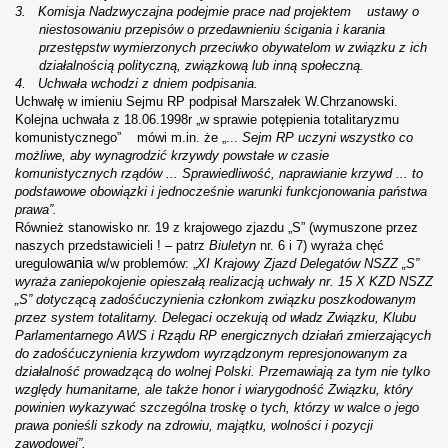
3.
Komisja Nadzwyczajna podejmie prace nad projektem
ustawy o
niestosowaniu przepisów o przedawnieniu ścigania i karania
przestępstw
wymierzonych przeciwko obywatelom w związku z ich
działalnością polityczną, związkową lub inną społeczną.
4.
Uchwała wchodzi
z dniem podpisania.
Uchwałę w imieniu Sejmu RP podpisał Marszałek W.Chrzanowski.
Kolejna uchwała z 18.06.1998r „w sprawie potępienia totalitaryzmu
komunistycznego” mówi m.in. że „...
Sejm RP uczyni wszystko co
możliwe, aby wynagrodzić krzywdy powstałe w czasie
komunistycznych rządów ... Sprawiedliwość, naprawianie krzywd ... to
podstawowe obowiązki i jednocześnie warunki funkcjonowania
państwa
prawa”.
Również stanowisko nr. 19 z krajowego zjazdu „S” (wymuszone przez
naszych przedstawicieli ! – patrz
Biuletyn
nr. 6 i 7) wyraża chęć
ania
uregulow
w/w problemów: „
XI Krajowy Zjazd Delegatów NSZZ „S”
wyraża zaniepokojenie opieszałą realizacją uchwały nr. 15 X KZD NSZZ
„S” dotyczącą zadośćuczynienia członkom związku poszkodowanym
przez system totalitarny. Delegaci oczekują od władz Związku, Klubu
Parlamentarnego AWS i Rządu RP energicznych działań zmierzających
do zadośćuczynienia krzywdom wyrządzonym represjonowanym za
działalność prowadzącą do wolnej Polski. Przemawiają za tym nie tylko
względy humanitarne, ale także honor i wiarygodność Związku, który
powinien wykazywać szczególna troskę o tych, którzy w walce o jego
prawa
ponieśli szkody na zdrowiu, majątku, wolności i pozycji
zawodowej”.