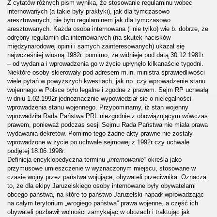
Z cytatów różnych pism wynika, że stosowanie regulaminu wobec
internowanych (a takie były praktyki), jak dla tymczasowo
aresztowanych, nie było regulaminem jak dla tymczasowo
aresztowanych. Każda osoba internowana (i nie tylko) wie b. dobrze, że
odrębny regulamin dla internowanych (na skutek nacisków
międzynarodowej opinii i samych zainteresowanych) ukazał się
najwcześniej wiosną 1982r. pomimo, że widnieje pod datą 30.12.1981r.
– od wydania i wprowadzenia go w życie upłynęło kilkanaście tygodni.
Niektóre osoby skierowały pod adresem m.in. ministra sprawiedliwości
wiele pytań w powyższych kwestiach, jak np. czy wprowadzenie stanu
wojennego w Polsce było legalne i zgodne z prawem. Sejm RP uchwałą
w dniu 1.02.1992r jednoznacznie wypowiedział się o nielegalności
wprowadzenia stanu wojennego. Przypominamy, iż stan wojenny
wprowadziła Rada Państwa PRL niezgodnie z obowiązującym wówczas
prawem, ponieważ podczas sesji Sejmu Rada Państwa nie miała prawa
wydawania dekretów. Pomimo tego żadne akty prawne nie zostały
wprowadzone w życie po uchwale sejmowej z 1992r czy uchwale
podjętej 18.06.1998r.
Definicja encyklopedyczna terminu „
internowanie”
określa jako
przymusowe umieszczenie w wyznaczonym miejscu, stosowane w
czasie wojny przez państwa wojujące, obywateli przeciwnika. Oznacza
to, że dla ekipy Jaruzelskiego osoby internowane były obywatelami
obcego państwa, na które to państwo Jaruzelski napadł wprowadzając
na całym terytorium „wrogiego państwa” prawa wojenne, a część ich
obywateli pozbawił wolności zamykając w obozach i traktując jak