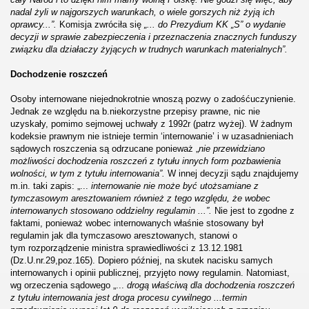
nadal żyli w najgorszych warunkach, o wiele gorszych niż żyją ich
oprawcy...”.
Komisja zwróciła się
„... do Prezydium KK „S” o wydanie
decyzji w sprawie zabezpieczenia i przeznaczenia znacznych funduszy
związku dla działaczy żyjących w trudnych warunkach materialnych”.
Dochodzenie roszczeń
Osoby internowane niejednokrotnie wnoszą pozwy o zadośćuczynienie.
Jednak ze względu na b.niekorzystne przepisy prawne, nic nie
uzyskały, pomimo sejmowej uchwały z 1992r (patrz wyżej). W żadnym
kodeksie prawnym nie istnieje termin ‘internowanie’ i w uzasadnieniach
sądowych roszczenia są odrzucane ponieważ „
nie przewidziano
możliwości dochodzenia roszczeń z tytułu innych form pozbawienia
wolności, w tym z tytułu internowania”.
W innej decyzji sądu znajdujemy
m.in. taki zapis: „...
internowanie nie może być utożsamiane z
tymczasowym aresztowaniem również z tego względu, że wobec
internowanych stosowano oddzielny regulamin ...”.
Nie jest to zgodne z
faktami, ponieważ wobec internowanych właśnie stosowany był
regulamin jak dla tymczasowo aresztowanych, stanowi o
tym rozporządzenie ministra sprawiedliwości z 13.12.1981
(Dz.U.nr.29,poz.165). Dopiero później, na skutek nacisku samych
internowanych i opinii publicznej, przyjęto nowy regulamin. Natomiast,
wg orzeczenia sądowego „...
drogą właściwą dla dochodzenia roszczeń
z tytułu internowania jest droga procesu cywilnego ...termin