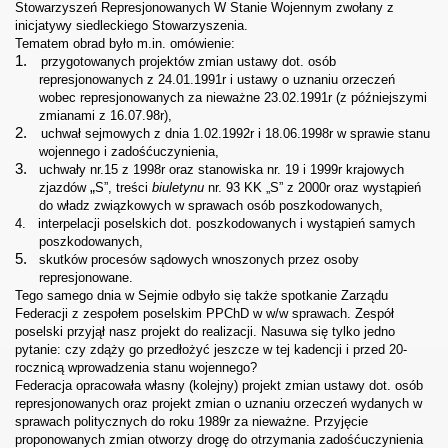
Stowarzyszeń Represjonowanych W Stanie Wojennym zwołany z
inicjatywy siedleckiego Stowarzyszenia.
Tematem obrad było m.in. omówienie:
1.
przygotowanych projektów zmian ustawy dot. osób
represjonowanych z
24.01.1991r i ustawy o uznaniu orzeczeń
wobec represjonowanych za nieważne 23.02.1991r (z późniejszymi
zmianami z 16.07.98r),
2.
uchwał sejmowych z dnia 1.02.1992r i 18.06.1998r
w sprawie stanu
wojennego i zadośćuczynienia,
3.
uchwały nr.15 z 1998r oraz stanowiska nr. 19 i 1999r krajowych
„
zjazdów
S”, treści
biuletynu
nr. 93 KK „S” z 2000r oraz wystąpień
do władz związkowych w sprawach osób poszkodowanych,
4.
interpelacji poselskich dot. poszkodowanych i wystąpień samych
poszkodowanych,
5.
skutków procesów sądowych wnoszonych przez osoby
represjonowane.
Tego samego dnia w Sejmie odbyło się także spotkanie Zarządu
Federacji z zespołem poselskim PPChD w w/w sprawach. Zespół
poselski przyjął nasz projekt do realizacji. Nasuwa się tylko jedno
pytanie: czy zdąży go przedłożyć jeszcze w tej kadencji i przed 20-
rocznicą wprowadzenia stanu wojennego?
Federacja opracowała własny (kolejny) projekt zmian ustawy dot. osób
represjonowanych oraz projekt zmian o uznaniu orzeczeń wydanych w
sprawach politycznych do roku 1989r za nieważne. Przyjęcie
proponowanych zmian otworzy drogę do otrzymania zadośćuczynienia