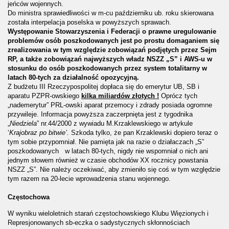
jeńców wojennych.
Do ministra sprawiedliwości w m-cu październiku ub. roku skierowana
została interpelacja poselska w powyższych sprawach.
Występowanie Stowarzyszenia i Federacji o prawne uregulowanie
problemów osób poszkodowanych jest po prostu domaganiem się
zrealizowania w tym względzie zobowiązań podjętych przez Sejm
RP, a także zobowiązań najwyższych władz NSZZ „S” i AWS-u w
stosunku do osób poszkodowanych przez system totalitarny w
latach 80-tych za działalność opozycyjną.
Z budżetu III Rzeczypospolitej dopłaca się do emerytur UB, SB i
aparatu PZPR-owskiego
kilka miliardów złotych !
Oprócz tych
„nademerytur” PRL-owski aparat przemocy i zdrady posiada ogromne
przywileje. Informacja powyższa zaczerpnięta jest z tygodnika
„
Niedziela
” nr.44/2000 z wywiadu M.Krzaklewskiego w artykule
‘
Krajobraz po bitwie’.
Szkoda tylko, że pan Krzaklewski dopiero teraz o
tym sobie przypomniał. Nie pamięta jak na razie o działaczach „S”
poszkodowanych w latach 80-tych, nigdy nie wspomniał o nich ani
jednym słowem również w czasie obchodów XX rocznicy powstania
NSZZ „S”. Nie należy oczekiwać, aby zmieniło się coś w tym względzie
tym razem na 20-lecie wprowadzenia stanu wojennego.
Częstochowa
W wyniku wieloletnich starań częstochowskiego Klubu Więzionych i
Represjonowanych sb-eczka o sadystycznych skłonnościach