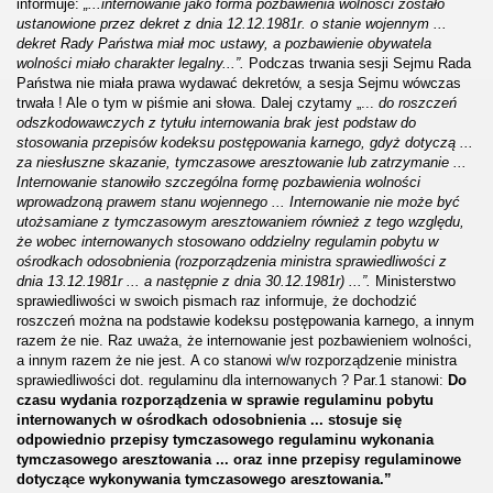
informuje:
„...internowanie jako forma pozbawienia wolności zostało
ustanowione przez dekret z dnia 12.12.1981r. o stanie wojennym ...
dekret Rady Państwa miał moc ustawy, a pozbawienie obywatela
wolności miało charakter legalny...”.
Podczas trwania sesji Sejmu Rada
Państwa nie miała prawa wydawać dekretów, a sesja Sejmu wówczas
trwała ! Ale o tym w piśmie ani słowa. Dalej czytamy „...
do roszczeń
odszkodowawczych z tytułu internowania brak jest podstaw do
stosowania przepisów kodeksu postępowania karnego, gdyż dotyczą ...
za niesłuszne
skazanie, tymczasowe aresztowanie lub zatrzymanie ...
Internowanie stanowiło szczególna formę pozbawienia wolności
wprowadzoną prawem stanu wojennego ... Internowanie nie może być
utożsamiane z tymczasowym aresztowaniem również z tego względu,
że wobec internowanych stosowano oddzielny regulamin pobytu w
ośrodkach odosobnienia (rozporządzenia ministra sprawiedliwości z
dnia 13.12.1981r ... a następnie z dnia 30.12.1981r) ...”.
Ministerstwo
sprawiedliwości w swoich pismach raz informuje, że dochodzić
roszczeń można na podstawie kodeksu postępowania karnego, a innym
razem że nie. Raz uważa, że internowanie jest pozbawieniem wolności,
a innym razem że nie jest. A co stanowi w/w rozporządzenie ministra
sprawiedliwości dot. regulaminu dla internowanych ? Par.1 stanowi:
Do
czasu wydania rozporządzenia w sprawie regulaminu pobytu
internowanych w ośrodkach odosobnienia ... stosuje się
odpowiednio przepisy tymczasowego regulaminu wykonania
tymczasowego aresztowania ... oraz inne przepisy regulaminowe
o"
dotyczące wykonywania tymczasowego aresztowania.”