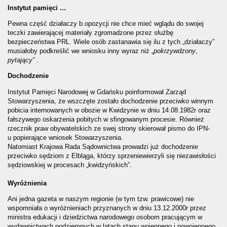
Instytut pamięci ...
Pewna część działaczy b.opozycji nie chce mieć wglądu do swojej
teczki zawierającej materiały zgromadzone przez służbę
bezpieczeństwa PRL. Wiele osób zastanawia się ilu z tych „działaczy”
musiałoby podkreślić we wniosku inny wyraz niż „
pokrzywdzony
,
pytający”
.
Dochodzenie
Instytut Pamięci Narodowej w Gdańsku poinformował Zarząd
Stowarzyszenia, że wszczęte zostało dochodzenie przeciwko winnym
pobicia internowanych w obozie w Kwidzynie w dniu 14.08.1982r oraz
fałszywego oskarżenia pobitych w sfingowanym procesie. Również
rzecznik praw obywatelskich ze swej strony skierował pismo do IPN-
u popierające wniosek Stowarzyszenia.
Natomiast Krajowa Rada Sądownictwa prowadzi już dochodzenie
przeciwko sędziom z Elbląga, którzy sprzeniewierzyli się niezawisłości
sędziowskiej w procesach „kwidzyńskich”.
Wyróżnienia
Ani jedna gazeta w naszym regionie (w tym tzw. prawicowe) nie
wspomniała o wyróżnieniach przyznanych w dniu 13.12.2000r przez
ministra edukacji i dziedzictwa narodowego osobom pracującym w
wydawnictwach podziemnych w latach stanu wojennego i powojennego.