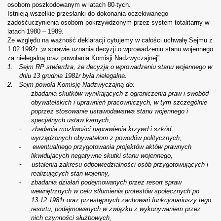
osobom poszkodowanym w latach 80-tych.
Istnieją wszelkie przesłanki do dokonania oczekiwanego
zadośćuczynienia osobom pokrzywdzonym przez system totalitarny w
latach 1980 – 1989.
Ze względu na ważność deklaracji cytujemy w całości uchwałę Sejmu z
1.02.1992r „w sprawie uznania decyzji o wprowadzeniu stanu wojennego
za nielegalną oraz powołania Komisji Nadzwyczajnej”:
1.
Sejm RP stwierdza, że decyzja o wprowadzeniu
stanu wojennego w
dniu 13 grudnia 1981r była nielegalna.
2.
Sejm powoła
Komisję Nadzwyczajną do:
-
zbadania skutków wynikających z ograniczenia praw i swobód
obywatelskich i uprawnień pracowniczych, w tym szczególnie
poprzez
stosowanie ustawodawstwa stanu wojennego i
specjalnych ustaw karnych,
-
zbadania możliwości naprawienia krzywd i szkód
wyrządzonych
obywatelom z powodów politycznych,
- ewentualnego przygotowania projektów aktów prawnych
likwidujących negatywne skutki stanu wojennego,
-
ustalenia zakresu odpowiedzialności osób przygotowujących i
realizujących stan wojenny,
-
zbadania działań podejmowanych przez resort spraw
wewnętrznych w celu stłumienia protestów społecznych po
13.12.1981r oraz przestępnych zachowań funkcjonariuszy tego
resortu, podejmowanych
w związku z wykonywaniem przez
nich czynności służbowych,