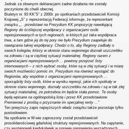
Jednak za słownymi deklaracjami żadne działania nie zostały
poczynione do chwili obecnej.
Biuletyn nr. 93 KK”S” z 2000r. po spotkaniach przedstawicieli Komisji
„
Krajowej
S” z reprezentacją Federacji informuje, że reprezentant
związku „...
przedstawi na Prezydium KK propozycję nawołującą
Regiony do ściślejszej współpracy z organizacjami osób
represjonowanych w tych regionach, w których już taka współpraca
karta i Janusza Olewińskiego
trwa, a tam gdzie jej do tej pory nie było Prezydium zaapeluje do
nawiązania takiej współpracy. Chodzi o to, aby Regiony zadbały o
swoich kolegów, którzy w okresie stanu wojennego doznali uszczerbku
na zdrowiu i są w ciężkiej sytuacji materialnej. Regiony razem z
organizacjami represjonowanych ... powinny przejrzeć listy
internowanych – z nich wybrać osoby, które są w złej sytuacji i w miarę
swoich możliwości pomóc im. Prezydium ma również wystąpić do
Regionów, aby wspólnie z organizacjami represjonowanych ...
sporządziły listy osób, które w wyniku represji, jakie ich spotkały w
okresie stanu wojennego, doznały uszczerbku na zdrowiu i są w tak złej
sytuacji materialnej, że potrzebna im będzie stała pomoc. Te osoby
będą wpisane na ogólnopolską listę i przez KK przedstawione
Premierowi z prośbą o przyznanie im specjalnej renty ...”
Ten powyższy zapis najwyższych władz związku także pozostaje tylko
pustosłowiem.
Na spotkanie w W-wie zaproszony został przedstawiciel
prosolidarościowej gdańskiej struktury represjonowanych. Na zapytanie,
czy występowali kiedykolwiek w sprawie naprawienia wyrządzonych