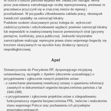
W trosce o budżet państwa wypłata ww. świadczeń nastąpić winna
przez pracodawcę zatrudniającego osobę represjonowaną, ponieważ to
pracodawca przyczynił się w znacznej mierze do represji i
prześladowań. W przypadku zlikwidowania zakładu pracy, obowiązek
świadczeń spadałby na samorząd lokalny.
Podobnie osobom skazywanym przez kolegia ds. wykroczeń
zadośćuczynienie i odszkodowanie wypłacić powinien samorząd lokalny
lub wojewódzki w zwaloryzowanej kwocie poniesionych strat (grzywny
pieniężne, konfiskaty, praca publiczna). Jednostki terytorialne
samorządowe realizując represyjne prawa stanu wojennego bogaciły się
kosztem skazywanych na wysokie kary działaczy opozycji
niepodległościowej.
Apel
Stowarzyszenie do Prezydenta RP, dysponującego inicjatywą
ustawodawczą, wystąpiło z
Apel
em (obszernie uzasadniając) o
przygotowanie i zgłoszenie nowych projektów ustaw:
- o zaniechanie planowanej nowelizacji ustawy o ujawnieniu informacji
zawartych w dokumentach organów bezpieczeństwa państwa z lat
1944-1990,
- o przygotowanie i zgłoszenie projektów ustaw o zdegradowaniu
funkcjonariuszy organów bezpieczeństwa PRL, twórców i realizatorów
stanu wojennego Polsce oraz pozbawieniu ich przywilejów
emerytalno-rentowych,