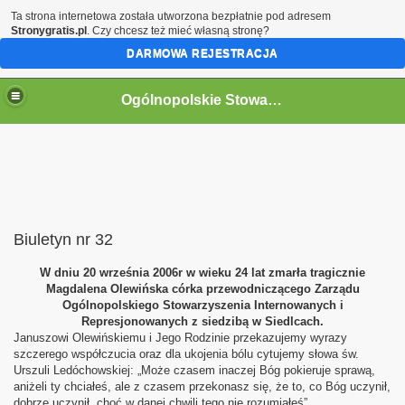
Ta strona internetowa została utworzona bezpłatnie pod adresem
Stronygratis.pl
. Czy chcesz też mieć własną stronę?
DARMOWA REJESTRACJA
Ogólnopolskie Stowarzyszenie Internowanych i Represjonowanych
Biuletyn nr 32
W dniu 20 września 2006r w wieku 24 lat zmarła tragicznie
Magdalena Olewińska córka przewodniczącego Zarządu
Ogólnopolskiego Stowarzyszenia Internowanych i
Represjonowanych z siedzibą w Siedlcach.
Januszowi Olewińskiemu i Jego Rodzinie przekazujemy wyrazy
szczerego współczucia oraz dla ukojenia bólu cytujemy słowa św.
Urszuli Ledóchowskiej: „Może czasem inaczej Bóg pokieruje sprawą,
aniżeli ty chciałeś, ale z czasem przekonasz się, że to, co Bóg uczynił,
dobrze uczynił, choć w danej chwili tego nie rozumiałeś”.