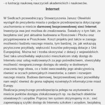
.
- o lustrację naukową nauczycieli akademickich i naukowców
Internet
W Siedlcach przewodniczący Stowarzyszenia Janusz Olewiński
wystąpił do prezydenta miasta o podjęcie przedsięwzięcia dotyczącego
uruchomienia w mieście
darmowej bezprzewodowej sieci Internet
.
Inwestycja owa jest możliwa do zrealizowania. Świadczy o tym fakt, że
karta i Janusza Olewińskiego
bezpłatna sieć jest aktualnie budowana w Rzeszowie i Płocku oraz
przygotowywana w Pruszkowie. Koszt projektu jest także w zasięgu
możliwości budżetu naszego miasta, tym bardziej, że, jak wskazują
przytoczone przykłady, większość kosztów pokrywają dotacje z Unii
Europejskiej. Można też i trzeba skorzystać z dotacji z wojewódzkich.
Sieć taka umożliwiłaby większości mieszkańcom stały dostęp do
Internetu oraz usług realizowanych za jego pośrednictwem, stworzyłaby
możliwość nieograniczonego dostępu do wiedzy w dosłownym
znaczeniu tego słowa, co z kolei owocowałoby jego atrakcyjnością
również w oczach potencjalnych inwestorów, a zatem i rozwojem
naszego miasta.
Budowa darmowej, bezprzewodowej sieci pozwoliłaby
nam wejść również do grona najlepiej rozwiniętych informatycznie miast
Europy.
Realizacja powyższego przedsięwzięcia polega na usytuowaniu w
mieście punktów dostępu zlokalizowanych np. na dachach obiektów
oświatowych i urzędów. Poprzez ten system otrzymujemy m.in.: sieć
zapewniającą szybki dostęp do Internetu szkołom i urzędom, bezpłatną