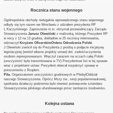
Rocznica stanu wojennego
Ogólnopolskie obchody nielegalnie wprowadzonego stanu wojennego
odbyły się tym razem we Wrocławiu z udziałem prezydenta RP
L.Kaczyńskiego. Zaproszenie m.in. otrzymał przewodniczący Zarządu
Stowarzyszenia
Janusz Olewiński
z małżonką, którego Prezydent RP
w nocy z 12 na 13 grudnia, dokładnie w 25 rocznicę internowania,
odznaczył
Krzyżem OficerskimOrderu Odrodzenia Polski
.
J.Olewiński zwrócił się do Prezydenta z prośbą o podjęcie inicjatywy
legislacyjnej (wniósł własne projekty ustaw) dot. zadośćuczynienia
osobom represjonowanym. Wręczył zarazem na oczach całej Polski
(uroczystość była transmitowana w TV) Prezydentowi list w tej sprawie
wraz z projektami ustaw. Prezydent obiecał rozpatrzyć sprawę w
porozumieniu z Rządem.
Piła.
Organizatorem uroczystości grudniowych w PilebyłOddział
naszego Stowarzyszenia. Oprócz Mszy św., sesji popularnonaukowej,
spotkania działaczy podziemia było również poświęcenie sztandaru
.
Stowarzyszenia pilskiego ufundowanego przez tamtejsze środowisko
Kolejna ustawa