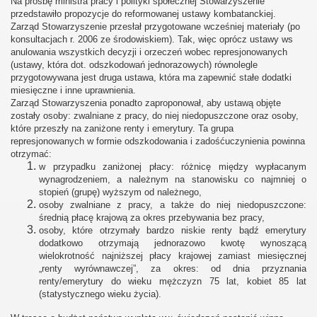
Na prośbę ministra pracy i polityki społecznej Stowarzyszenie
przedstawiło propozycje do reformowanej ustawy kombatanckiej.
Zarząd Stowarzyszenie przesłał przygotowane wcześniej materiały (po
konsultacjach r. 2006 ze środowiskiem). Tak, więc oprócz ustawy ws
anulowania wszystkich decyzji i orzeczeń wobec represjonowanych
(ustawy, która dot. odszkodowań jednorazowych) równolegle
przygotowywana jest druga ustawa, która ma zapewnić stałe dodatki
miesięczne i inne uprawnienia.
Zarząd Stowarzyszenia ponadto zaproponował, aby ustawą objęte
zostały osoby: zwalniane z pracy, do niej niedopuszczone oraz osoby,
które przeszły na zaniżone renty i emerytury. Ta grupa
represjonowanych w formie odszkodowania i zadośćuczynienia powinna
otrzymać:
w przypadku zaniżonej płacy: różnicę między wypłacanym
wynagrodzeniem, a należnym na stanowisku co najmniej o
stopień (grupę) wyższym od należnego,
osoby zwalniane z pracy, a także do niej niedopuszczone:
średnią płacę krajową za okres przebywania bez pracy,
osoby, które otrzymały bardzo niskie renty bądź emerytury
dodatkowo otrzymają jednorazowo kwotę wynoszącą
wielokrotność najniższej płacy krajowej zamiast miesięcznej
„renty wyrównawczej”, za okres: od dnia przyznania
renty/emerytury do wieku mężczyzn 75 lat, kobiet 85 lat
(statystycznego wieku życia).