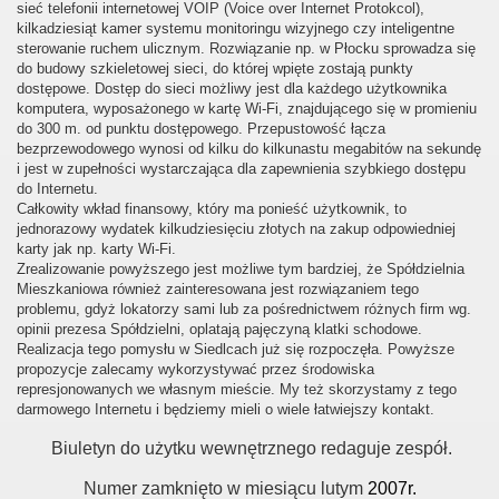
sieć telefonii internetowej VOIP (Voice over Internet Protokcol),
kilkadziesiąt kamer systemu monitoringu wizyjnego czy inteligentne
sterowanie ruchem ulicznym. Rozwiązanie np. w Płocku sprowadza się
do budowy szkieletowej sieci, do której wpięte zostają punkty
dostępowe. Dostęp do sieci możliwy jest dla każdego użytkownika
komputera, wyposażonego w kartę Wi-Fi, znajdującego się w promieniu
do 300 m. od punktu dostępowego. Przepustowość łącza
bezprzewodowego wynosi od kilku do kilkunastu megabitów na sekundę
i jest w zupełności wystarczająca dla zapewnienia szybkiego dostępu
do Internetu.
Całkowity wkład finansowy, który ma ponieść użytkownik, to
jednorazowy wydatek kilkudziesięciu złotych na zakup odpowiedniej
karty jak np. karty Wi-Fi.
Zrealizowanie powyższego jest możliwe tym bardziej, że Spółdzielnia
Mieszkaniowa również zainteresowana jest rozwiązaniem tego
problemu, gdyż lokatorzy sami lub za pośrednictwem różnych firm wg.
opinii prezesa Spółdzielni, oplatają pajęczyną klatki schodowe.
Realizacja tego pomysłu w Siedlcach już się rozpoczęła. Powyższe
propozycje zalecamy wykorzystywać przez środowiska
represjonowanych we własnym mieście. My też skorzystamy z tego
darmowego Internetu i będziemy mieli o wiele łatwiejszy kontakt.
Biuletyn do użytku wewnętrznego redaguje zespół.
Numer zamknięto w miesiącu lutym
2007r.