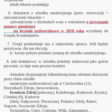
(druki lekarze posiadają)
6. dokument z ośrodka sanatoryjnego (potw. rezerwacji) +
zaświadczenie lekarskie +
zaświadczenie o dochodach wraz z wnioskiem
o przyznanie
pomocy pieniężnej
na leczenie uzdrowiskowe w 2018 roku
wysyłamy do
Urzędu Kombatantów.
7. Urząd poinformuje nas o załatwieniu sprawy. Jeśli będzie
pozytywna dla nas decyzja,
to koszty pobytu przelane zostaną do ośrodka sanatoryjnego.
8. info dodatkowe: w ośrodku jesteśmy traktowani jako goście
prywatni, co daje nam pewien komfort.
Aktualnie dysponujemy kilkudziesięcioma ofertami złożonymi
przez różne ośrodki
sanatoryjno-uzdrowiskowe jak w Ciechocinku (12),
Dusznikach Zdroju, Inowrocławiu,
Iwoniczu Zdrój
(polecany), Kołobrzegu, Krakowie, Krynicy
Górskiej (8), Kudowie
Zdrój, Nałęczowie, Piwnicznej, Polanicy Zdrój, Rabce,
Sopocie, Szczawnie Zdroju,
Świnoujściu, Ustce, Ustroniu, Wiśle, Zakopanem…