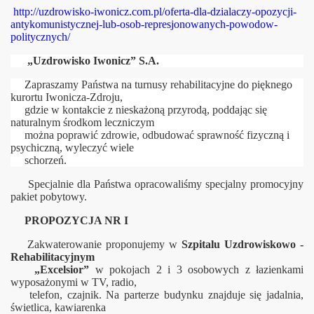
http://uzdrowisko-iwonicz.com.pl/oferta-dla-dzialaczy-opozycji-
antykomunistycznej-lub-osob-represjonowanych-powodow-
politycznych/
„Uzdrowisko Iwonicz” S.A.
Zapraszamy Państwa na turnusy rehabilitacyjne do pięknego
kurortu Iwonicza-Zdroju,
gdzie
w kontakcie z nieskażoną przyrodą, poddając się
naturalnym środkom leczniczym
można poprawić zdrowie, odbudować sprawność fizyczną i
psychiczną, wyleczyć wiele
schorzeń.
Specjalnie dla Państwa opracowaliśmy specjalny promocyjny
pakiet pobytowy.
PROPOZYCJA NR I
Zakwaterowanie proponujemy w
Szpitalu Uzdrowiskowo -
Rehabilitacyjnym
„Excelsior”
w pokojach 2 i 3 osobowych z łazienkami
wyposażonymi w TV, radio,
telefon, czajnik. Na parterze budynku znajduje się jadalnia,
o"
świetlica, kawiarenka