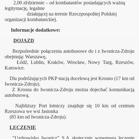
2,00 zł/dziennie – od kombatantów posiadających ważną
legitymację, legalnie
działającej na terenie Rzeczpospolitej Polskiej
organizacji kombatanckiej.
Informacje dodatkowe:
DOJAZD
Bezpośrednie połączenia autobusowe do i z Iwonicza-Zdroju
obejmują: Warszawę,
Łódź, Lublin, Kraków, Wrocław, Nowy Targ, Rzeszów,
Katowice.
Dla podróżujących PKP stacją docelową jest Krosno (17 km od
Iwonicza-Zdroju).
Z Krosna do Iwonicza-Zdroju można dojechać komunikacją
autobusową.
Najbliższy Port lotniczy znajduje się 10 km od centrum
Rzeszowa we wsi Jasionka
(85 km od Iwonicza-Zdroju).
LECZENIE
"Uzdrowisko Iwonicz” S.A skutecznie wspomaga leczenie