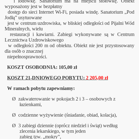
i lodówkę. Sanatorium ma na miejscu stołówkę. Obiekt
wyposażony jest w bezpłatny
dostęp do sieci Internet Wi-Fi, posiada windę. Sanatorium „Pod
Jodłą” usytuowane
jest w centrum uzdrowiska, w bliskiej odległości od Pijalni Wód
Mineralnych, wielu
restauracji i kawiarni. Zabiegi wykonywane są w Centrum
Lecznictwa Uzdrowiskowego
w odległości 200 m od obiektu. Obiekt nie jest przystosowany
dla osób o znacznej
niepełnosprawności.
KOSZT OSOBODNIA: 105,00 zł
KOSZT 21-DNIOWEGO POBYTU:
2 205,00 z
ł
W ramach pobytu zapewniamy:
Ø
zakwaterowanie w pokojach 2 i 3 – osobowych z
łazienkami,
Ø
codzienne wyżywienie (śniadanie, obiad, kolacja),
Ø
3 zabiegi dziennie (oprócz niedziel i świąt) według
zlecenia lekarskiego, w tym jeden
zabieg tzw. „mokry”,