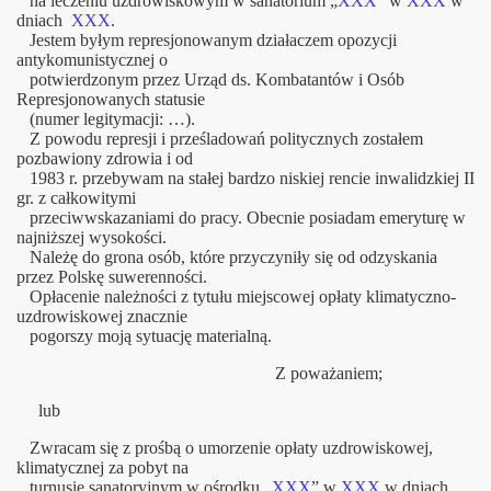
na leczeniu uzdrowiskowym w sanatorium „
XXX
” w
XXX
w
dniach
XXX
.
Jestem byłym represjonowanym działaczem opozycji
antykomunistycznej o
potwierdzonym przez Urząd ds. Kombatantów i Osób
Represjonowanych statusie
(numer legitymacji: …).
Z powodu represji i prześladowań politycznych zostałem
pozbawiony zdrowia i od
1983 r. przebywam na stałej bardzo niskiej rencie inwalidzkiej II
gr. z całkowitymi
przeciwwskazaniami do pracy. Obecnie posiadam emeryturę w
najniższej wysokości.
Należę do grona osób, które przyczyniły się od odzyskania
przez Polskę suwerenności.
Opłacenie należności z tytułu miejscowej opłaty klimatyczno-
uzdrowiskowej znacznie
pogorszy moją sytuację materialną.
Z poważaniem;
lub
Zwracam się z prośbą o umorzenie opłaty uzdrowiskowej,
klimatycznej za pobyt na
turnusie sanatoryjnym w ośrodku „
XXX
” w
XXX
w dniach