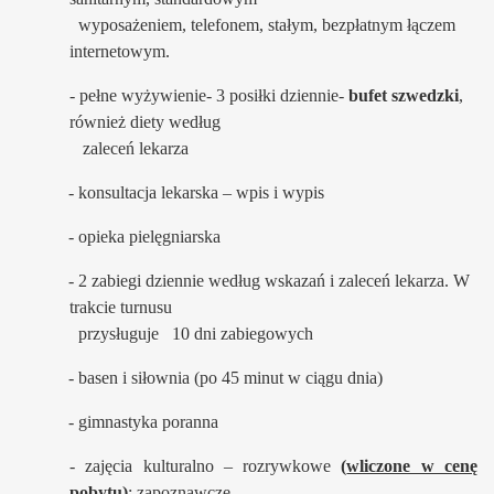
wyposażeniem, telefonem, stałym, bezpłatnym łączem
internetowym.
- pełne wyżywienie- 3 posiłki dziennie-
bufet szwedzki
,
również diety według
zaleceń lekarza
- konsultacja lekarska – wpis i wypis
- opieka pielęgniarska
- 2 zabiegi dziennie według wskazań i zaleceń lekarza. W
trakcie turnusu
przysługuje 10 dni zabiegowych
- basen i siłownia (po 45 minut w ciągu dnia)
- gimnastyka poranna
- zajęcia kulturalno – rozrywkowe
(
wliczone w cenę
pobytu
)
: zapoznawcze