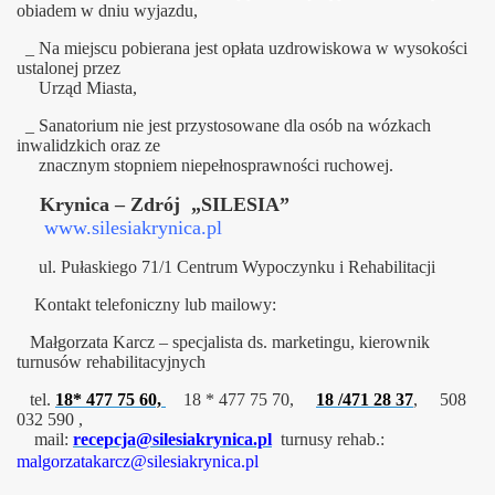
obiadem w dniu wyjazdu,
_ Na miejscu pobierana jest opłata uzdrowiskowa w wysokości
ustalonej przez
Urząd Miasta,
_ Sanatorium nie jest przystosowane dla osób na wózkach
inwalidzkich oraz ze
znacznym stopniem niepełnosprawności ruchowej.
Krynica – Zdrój „SILESIA”
www.silesiakrynica.pl
ul. Pułaskiego 71/1 Centrum Wypoczynku i Rehabilitacji
Kontakt telefoniczny lub mailowy:
Małgorzata Karcz – specjalista ds. marketingu, kierownik
turnusów rehabilitacyjnych
t
el.
18* 477 75 60,
18 * 477 75 70,
18 /471 28 37
, 508
032 590
,
mail:
recepcja@silesiakrynica.pl
turnusy rehab
.:
malgorzatakarcz@silesiakrynica.pl