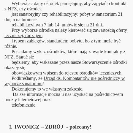
Wybierając dany ośrodek pamiętajmy, aby zapytać o kontrakt
z NFZ, czy ośrodek
jest sanatoryjny czy rehabilitacyjny: pobyt w sanatorium 21
dni, a na turnusie
rehabilitacyjnym 7 lub 14, umówić się na 21 dni.
Przy w
yborze ośrodka należy kierować się
zawartością oferty
leczniczej, rodzajem
i typem zabiegów, standardem pobytu
, bo z tym może być
różnie.
Posiadamy wykaz ośrodków, które mają zawarte kontrakty z
NFZ. Starać się
będziemy, aby wskazane przez nasze Stowarzyszenie ośrodki
okazały się
obowiązkowym wpisem do rejestru ośrodków leczniczych.
Podkreślamy
,
że
Urząd ds. Kombatantów nie pośredniczy
w
wyborze sanatorium
!
Dokonujemy to we własnym zakresie.
Dalsze informacje można u nas uzyskać na pośrednictwem
poczty internetowej oraz
telefonicznie.
IWONICZ – ZDRÓ
J
- polecany!
I.