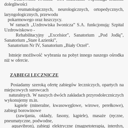
dolegliwości
reumatologicznych, neurologicznych, ortopedycznych,
laryngologicznych, przewodu
pokarmowego oraz łuszczycy.
W ramach „Uzdrowiska Iwonicza” S.A. funkcjonują: Szpital
Uzdrowiskowo -
Rehabilitacyjny „Excelsior”, Sanatorium „Pod Jodłą”,
Sanatorium „Stare Łazienki”,
Sanatorium Nr IV, Sanatorium „Biały Orzeł”.
Istnieje możliwość wybrania na pobyt innego naszego ośrodka
niż w ofercie.
ZABIEGI LECZNICZE
Posiadamy szeroką ofertę zabiegów leczniczych, opartych na
miejscowych surowcach
naturalnych. W naszych dwóch zakładach przyrodoleczniczych
wykonujemy m.in.
kąpiele (mineralne, kwasowęglowe, wirowe, perełkowe),
zabiegi borowinowe
(zawijania, okłady, fasony, kąpiele), masaże (ręczne,
pneumatyczne, podwodne,
aquavibron), zabiegi elektryczne (magnetoterapia, interdyn,