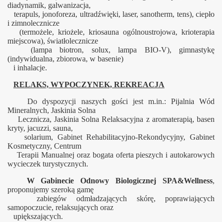
diadynamik, galwanizacja,
terapuls, jonoforeza, ultradźwięki, laser, sanotherm, tens), ciepło
i zimnolecznicze
(termożele, kriożele, kriosauna ogólnoustrojowa, krioterapia
miejscowa), światłolecznicze
(lampa biotron, solux, lampa BIO-V), gimnastykę
(indywidualna, zbiorowa, w basenie)
i inhalacje.
RELAKS, WYPOCZYNEK, REKREACJA
Do dyspozycji naszych gości jest m.in.: Pijalnia Wód
Mineralnych, Jaskinia Solna
Lecznicza, Jaskinia Solna Relaksacyjna z aromaterapią, basen
kryty, jacuzzi, sauna,
solarium, Gabinet Rehabilitacyjno-Rekondycyjny, Gabinet
Kosmetyczny, Centrum
Terapii Manualnej oraz bogata oferta pieszych i autokarowych
wycieczek turystycznych.
W Gabinecie Odnowy Biologicznej SPA&Wellness
,
proponujemy szeroką gamę
zabiegów odmładzających skórę, poprawiających
samopoczucie, relaksujących oraz
upiększających.