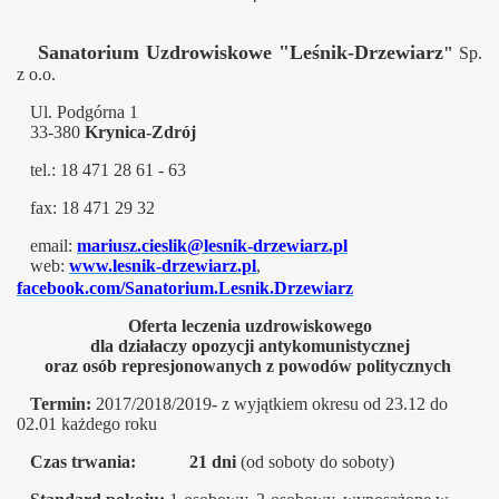
Sanatorium Uzdrowiskowe "Leśnik-Drzewiarz
"
Sp.
z o.o.
Ul. Podgórna 1
33-380
Krynica-Zdrój
tel.: 18 471 28 61 - 63
fax: 18 471 29 32
email:
mariusz.cieslik@lesnik-drzewiarz.pl
web:
www.lesnik-drzewiarz.pl
,
facebook.com/Sanatorium.Lesnik.Drzewiarz
Oferta leczenia uzdrowiskowego
dla działaczy opozycji antykomunistycznej
oraz osób represjonowanych z powodów politycznych
Termin:
2017/2018/2019- z wyjątkiem okresu od 23.12 do
02.01 każdego roku
Czas trwania:
21 dni
(od soboty do soboty)