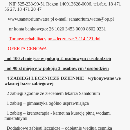
NIP 525-238-99-51 Regon 140913628-0006,
tel./fax. 18 471
56 27, 18 471 20 47
www.sanatoriumwatra.pl e-mail: sanatorium.watra@op.pl
nr konta bankowego: 26 1020 3453 0000 8602 0231
Turnusy rehabilitacyjno – lecznicze 7 / 14 / 21 dni
OFERTA CENOWA
od 100 zł miejsce w pokoju 2–osobowym / osobodzień
od 90 zł miejsce w pokoju 3–osobowym / osobodzień
4 ZABIEGI LECZNICZE DZIENNIE - wykonywane we
własnej bazie zabiegowej
2 zabiegi zgodnie ze zleceniem lekarza Sanatorium
1 zabieg – gimnastyka ogólno usprawniająca
1 zabieg – krenoterapia - karnet na kurację pitną wodami
mineralnymi
Dodatkowe zabiegi lecznicze – odpłatnie według cennika