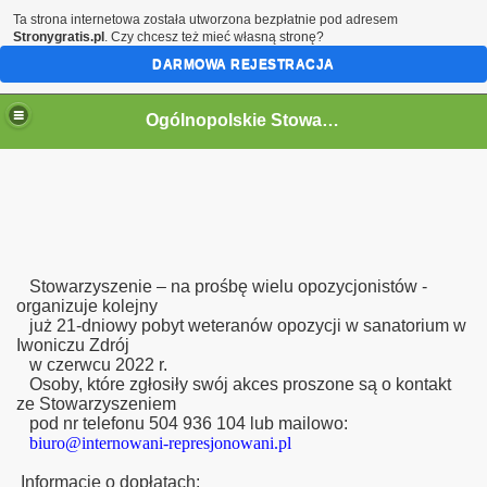
Ta strona internetowa została utworzona bezpłatnie pod adresem
Stronygratis.pl
. Czy chcesz też mieć własną stronę?
DARMOWA REJESTRACJA
Ogólnopolskie Stowarzyszenie Internowanych i Represjonowanych
Stowarzyszenie – na prośbę wielu opozycjonistów -
organizuje kolejny
już 21-dniowy pobyt weteranów opozycji
w sanatorium w
Iwoniczu Zdrój
w czerwcu 2022 r.
Osoby, które zgłosiły swój akces proszone są o kontakt
ze Stowarzyszeniem
pod nr telefonu 504 936 104
lub mailowo:
biuro@internowani-represjonowani.pl
Informacje o dopłatach: