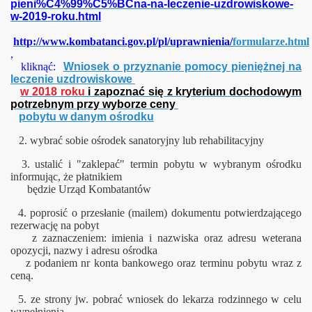
pieni%C4%99%C5%BCna-na-leczenie-uzdrowiskowe-
w-2019-roku.html
http://www.kombatanci.gov.pl/pl/uprawnienia/
formularze.html
,
kliknąć:
Wniosek o przyznanie pomocy pieniężnej na
leczenie uzdrowiskowe
w 2018 roku
i zapoznać się z kryterium dochodowym
potrzebnym przy wyborze ceny
pobytu w danym ośrodku
2. wybrać sobie ośrodek sanatoryjny lub rehabilitacyjny
3. ustalić i "zaklepać" termin pobytu w wybranym ośrodku
informując, że płatnikiem
będzie Urząd Kombatantów
4. poprosić o przesłanie (mailem) dokumentu potwierdzającego
rezerwację na pobyt
z zaznaczeniem: imienia i nazwiska oraz adresu weterana
opozycji, nazwy i adresu ośrodka
z podaniem nr konta bankowego oraz terminu pobytu wraz z
ceną.
5. ze strony jw. pobrać wniosek do lekarza rodzinnego w celu
wypełnienia