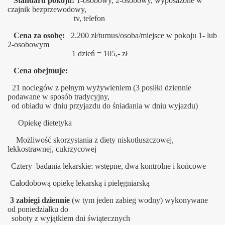
Standard pokoju:
1-osobowy, 2-osobowy, wyposażone w
czajnik bezprzewodowy,
tv, telefon
Cena za osobę:
2.200 zł/turnus/osoba/miejsce w pokoju 1- lub
2-osobowym
1 dzień = 105,- zł
Cena obejmuje:
21 noclegów z pełnym wyżywieniem (3 posiłki dziennie
podawane w sposób tradycyjny,
od obiadu w dniu przyjazdu do śniadania w dniu wyjazdu)
Opiekę dietetyka
Możliwość skorzystania z diety niskotłuszczowej,
lekkostra
wnej, cukrzycowej
Cztery badania lekarskie: wstępne, dwa kontrolne i końcowe
Całodobową opiekę lekarską i pielęgniarską
3 zabiegi dziennie
(w tym jeden zabieg wodny) wykonywane
od poniedziałku do
soboty z wyjątkiem dni świątecznych