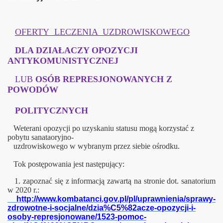
OFERTY LECZENIA UZDROWISKOWEGO
DLA DZIAŁACZY OPOZYCJI
ANTYKOMUNISTYCZNEJ
karta i Janusza Olewińskiego
LUB
OSÓB REPRESJONOWANYCH Z
POWODÓW
POLITYCZNYCH
Weterani opozycji po uzyskaniu statusu mogą korzystać z
pobytu sanataoryjno-
uzdrowiskowego w wybranym przez siebie ośrodku.
Tok postępowania jest następujący:
1. zapoznać się z informacją zawartą na stronie dot. sanatorium
w 2020 r.:
http://www.kombatanci.gov.pl/pl/uprawnienia/sprawy-
zdrowotne-i-socjalne/dzia%C5%82acze-opozycji-i-
osoby-represjonowane/1523-pomoc-