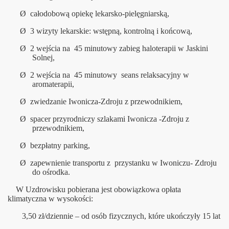
Ø
całodobową opiekę lekarsko-pielęgniarską,
Ø
3 wizyty lekarskie: wstępną, kontrolną i końcową,
Ø
2 wejścia na 45 minutowy zabieg haloterapii w Jaskini
Solnej,
Ø
2 wejścia na 45 minutowy seans relaksacyjny w
aromaterapii,
Ø
zwiedzanie Iwonicza-Zdroju z przewodnikiem,
Ø
spacer przyrodniczy szlakami Iwonicza -Zdroju z
przewodnikiem,
Ø
bezpłatny parking,
Ø
zapewnienie transportu z przystanku w Iwoniczu- Zdroju
do ośrodka.
W Uzdrowisku pobierana jest obowiązkowa opłata
klimatyczna w wysokości:
3,50 zł/dziennie – od osób fizycznych, które ukończyły 15 lat