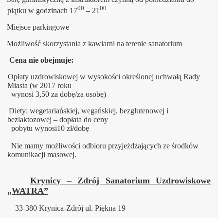
00
00
piątku w godzinach 17
– 21
Miejsce parkingowe
Możliwość skorzystania z kawiarni na terenie sanatorium
Cena nie obejmuje:
Opłaty uzdrowiskowej w wysokości określonej uchwałą Rady
Miasta (w 2017 roku
wynosi 3,50 za dobę/za osobę)
Diety: wegetariańskiej, wegańskiej, bezglutenowej i
bezlaktozowej – dopłata do ceny
pobytu wynosi10 zł/dobę
Nie mamy możliwości odbioru przyjeżdżających ze środków
komunikacji masowej.
Krynicy – Zdrój Sanatorium Uzdrowiskowe
„WATRA”
33-380 Krynica-Zdrój ul. Piękna 19