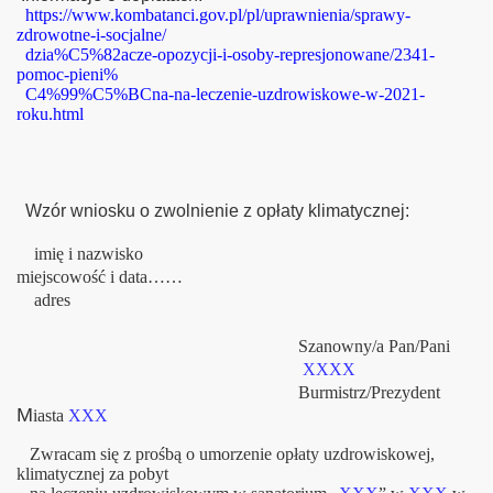
https://www.kombatanci.gov.pl/pl/uprawnienia/sprawy-
zdrowotne-i-socjalne/
dzia%C5%82acze-opozycji-i-osoby-represjonowane/2341-
pomoc-pieni%
C4%99%C5%BCna-na-leczenie-uzdrowiskowe-w-2021-
roku.html
Wzór wniosku o zwolnienie z opłaty klimatycznej:
imię i nazwisko
miejscowość i data……
adres
Szanowny/a Pan/Pani
XXXX
Burmistrz/Prezydent
M
iasta
XXX
Zwracam się z prośbą o umorzenie opłaty uzdrowiskowej,
klimatycznej za pobyt