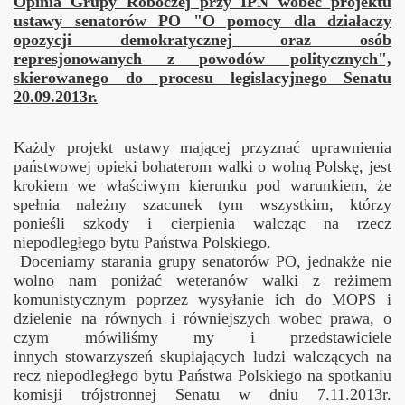
Opinia Grupy Roboczej przy IPN wobec projektu
ustawy senatorów PO "O pomocy dla działaczy
opozycji demokratycznej oraz osób
represjonowanych z powodów politycznych",
skierowanego do procesu legislacyjnego Senatu
20.09.2013r.
Każdy projekt ustawy mającej przyznać uprawnienia
państwowej opieki bohaterom walki o wolną Polskę, jest
krokiem we właściwym kierunku pod warunkiem, że
spełnia należny szacunek tym wszystkim, którzy
ponieśli szkody i cierpienia walcząc na rzecz
niepodległego bytu Państwa Polskiego.
Doceniamy starania grupy senatorów PO, jednakże nie
wolno nam poniżać weteranów walki z reżimem
komunistycznym poprzez wysyłanie ich do MOPS i
dzielenie na równych i równiejszych wobec prawa, o
czym mówiliśmy my i przedstawiciele
innych stowarzyszeń skupiających ludzi walczących na
recz niepodległego bytu Państwa Polskiego na spotkaniu
komisji trójstronnej Senatu w dniu 7.11.2013r.