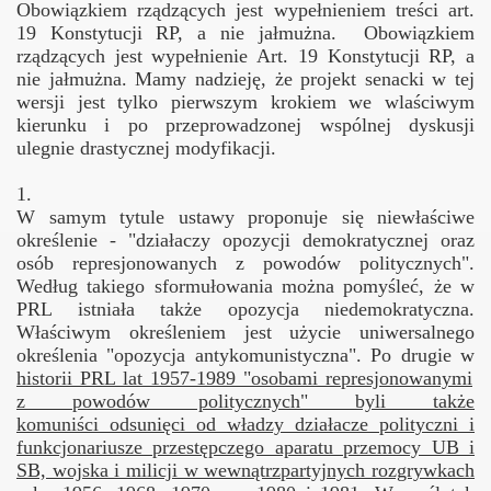
Obowiązkiem rządzących jest wypełnieniem treści art.
19 Konstytucji RP, a nie jałmużna. Obowiązkiem
rządzących jest wypełnienie Art. 19 Konstytucji RP, a
nie jałmużna. Mamy nadzieję, że projekt senacki w tej
wersji jest tylko pierwszym krokiem we wlaściwym
kierunku i po przeprowadzonej wspólnej dyskusji
ulegnie drastycznej modyfikacji.
karta i Janusza Olewińskiego
1.
W samym tytule ustawy proponuje się niewłaściwe
określenie - "działaczy opozycji demokratycznej oraz
osób represjonowanych z powodów politycznych".
Według takiego sformułowania można pomyśleć, że w
PRL istniała także opozycja niedemokratyczna.
Właściwym określeniem jest użycie uniwersalnego
określenia "opozycja antykomunistyczna". Po drugie w
historii PRL lat 1957-1989 "osobami represjonowanymi
z powodów politycznych" byli także
komuniści odsunięci od władzy działacze polityczni i
funkcjonariusze przestępczego aparatu przemocy UB i
SB, wojska i milicji w wewnątrzpartyjnych rozgrywkach