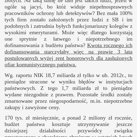
złotych. Na taką sumę ile tam jest takich ludzi, jeżeli w
ogóle są jacyś, bo któż widuje niepełnosprawnych
pracowników ochrony lub detektywów? Bez mała 100%
tych firm zostało założonych przez ludzi z SB i im
podobnych i zatrudnia byłych funkcjonariuszy kolegów z
wysokimi emeryturami. Może więc dlatego korzystają
one sprytnie z łatwego i niepotrzebnego im
dofinansowania z budżetu państwa?
Kwota rocznego ich
dofinansowania starczyłaby więc na prawie 3 lata
postulowanych wyżej rent honorowych dla zasłużonych
ofiar komunistycznego państwa.
Wg. raportu NIK 18,7 miliarda zł tylko w ub. 2012r., to
pieniądze stracone w wyniku błędów w instytucjach
państwowych. Z tego 1,7 miliarda zł to pieniądze
wydane niezgodnie z prawem. Pozostałe środki zostały
zmarnowane przez niegospodarność, m.in. niepotrzebne
zakupy i zawyżone ceny.
170 tys. zł miesięcznie, a ponad 2 miliony zł rocznie,
budżet państwa kosztuje utrzymywanie jeszcze
dzisiejszej działalności przywódcy związku
przestępczego o charakterze zbrojnym w ostatnich latach