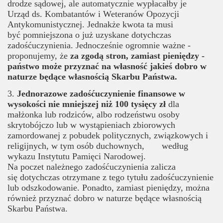
drodze sądowej, ale automatycznie wypłacałby je
Urząd ds. Kombatantów i Weteranów Opozycji
Antykomunistycznej. Jednakże kwota ta musi
być pomniejszona o już uzyskane dotychczas
zadośćuczynienia. Jednocześnie ogromnie ważne -
proponujemy, że
za zgodą stron, zamiast pieniędzy -
państwo może przyznać
na własność jakieś
dobro w
naturze będące własnością Skarbu Państwa.
3.
Jednorazowe zadośćuczynienie finansowe w
wysokości nie mniejszej niż 100 tysięcy zł
dla
małżonka lub rodziców, albo rodzeństwu osoby
skrytobójczo lub w wystąpieniach zbiorowych
zamordowanej z pobudek politycznych, związkowych i
religijnych, w tym osób duchownych, według
wykazu Instytutu Pamięci Narodowej.
Na poczet należnego zadośćuczynienia zalicza
się dotychczas otrzymane z tego tytułu zadośćuczynienie
lub odszkodowanie. Ponadto, zamiast pieniędzy, można
również przyznać dobro w naturze będące własnością
Skarbu Państwa.