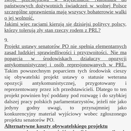
państwowych dożywotnich świadczeń w wolnej Polsce
szczególne uprawnienia mają wszyscy bohaterowie walki
o jej wolność.
Jakimi więc racjami kierują się dzisiejsi politycy polscy,
którzy tolerują zły stan rzeczy rodem z PRL?
9.
Projekt ustawy senatorów PO nie spełnia elementarnych
zasad ludzkiej sprawiedliwości i przyzwoitości. Nie ma
poparcia w środowiskach działaczy opozycji
antykomunistycznej i osób represjonowanych w PRL.
Takim powszechnym poparciem tych środowisk cieszy
się obywatelski projekt ustawy o statusie weterana
opozycji antykomunistycznej, przygotowany i
reprezentowany przez ich przedstawicieli. Dlatego to ten
projekt powinien być poddany pod rozwagę i do szybkiej
dalszej pracy polskich parlamentarzystów, jeżeli nie jako
jedyny godny uwagi, to przynajmniej jako
konkurencyjny materiał wyjściowy wobec zgłoszonego
projektu senatorów PO.
A
lternatywne koszty obywatelskiego projektu