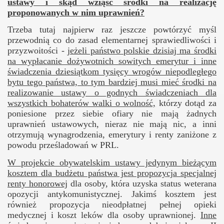
ustawy i skąd wziąść środki na realizację
proponowanych w nim uprawnień?
Trzeba tutaj najpierw raz jeszcze powtórzyć myśl
przewodnią co do zasad elementarnej sprawiedliwości i
przyzwoitości -
jeżeli państwo polskie dzisiaj ma środki
na wypłacanie dożywotnich sowitych emerytur i inne
świadczenia dziesiątkom tysięcy wrogów niepodległego
bytu tego państwa, to tym bardziej musi mieć środki na
realizowanie ustawy o godnych świadczeniach dla
wszystkich bohaterów walki o wolność,
którzy dotąd za
poniesione przez siebie ofiary nie mają żadnych
uprawnień ustawowych, nieraz nie mają nic, a inni
otrzymują wynagrodzenia, emerytury i renty zaniżone z
powodu prześladowań w PRL.
W projekcie obywatelskim ustawy jedynym bieżącym
kosztem dla budżetu państwa jest propozycja specjalnej
renty honorowej
dla osoby, która uzyska status weterana
opozycji antykomunistycznej. Jakimś kosztem jest
również propozycja nieodpłatnej pełnej opieki
medycznej i koszt leków dla osoby uprawnionej.
Inne