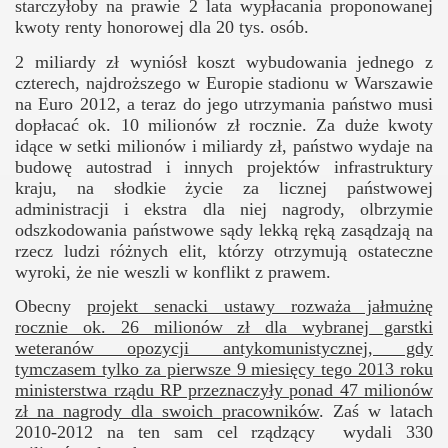
starczyłoby na prawie 2 lata wypłacania proponowanej
kwoty renty honorowej dla 20 tys. osób.
2 miliardy zł wyniósł koszt wybudowania jednego z
czterech, najdroższego w Europie stadionu w Warszawie
na Euro 2012, a teraz do jego utrzymania państwo musi
dopłacać ok. 10 milionów zł rocznie. Za duże kwoty
idące w setki milionów i miliardy zł, państwo wydaje na
budowę autostrad i innych projektów infrastruktury
kraju, na słodkie życie za licznej państwowej
administracji i ekstra dla niej nagrody, olbrzymie
odszkodowania państwowe sądy lekką ręką zasądzają na
rzecz ludzi różnych elit, którzy otrzymują ostateczne
wyroki, że nie weszli w konflikt z prawem.
Obecny
projekt senacki ustawy rozważa jałmużnę
rocznie ok. 26 milionów zł dla wybranej garstki
weteranów opozycji antykomunistycznej, gdy
tymczasem tylko za pierwsze 9 miesięcy tego 2013 roku
ministerstwa rządu RP przeznaczyły ponad 47 milionów
zł na nagrody dla swoich pracowników
. Zaś w latach
2010-2012 na ten sam cel rządzący wydali 330