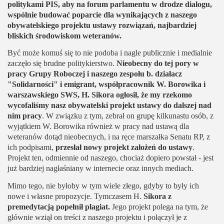
politykami PIS, aby na forum parlamentu w drodze dialogu,
wspólnie budować poparcie dla wynikających z naszego
obywatelskiego projektu ustawy rozwiązań, najbardziej
bliskich środowiskom weteranów.
Być może komuś się to nie podoba i nagle publicznie i medialnie
zaczęło się brudne politykierstwo.
Nieobecny do tej pory w
pracy Grupy Roboczej i naszego zespołu b. działacz
"Solidarności" i emigrant, współpracownik W. Borowika i
warszawskiego SWS, H. Sikora ogłosił, że my rzekomo
wycofaliśmy nasz obywatelski projekt ustawy do dalszej nad
nim pracy
. W związku z tym, zebrał on grupę kilkunastu osób, z
wyjątkiem W. Borowika również w pracy nad ustawą dla
weteranów dotąd nieobecnych, i na ręce marszałka Senatu RP, z
ich podpisami,
przesłał nowy projekt założeń do ustawy
.
Projekt ten, odmiennie od naszego, chociaż dopiero powstał - jest
już bardziej nagłaśniany w internecie oraz innych mediach.
Mimo tego, nie byłoby w tym wiele złego, gdyby to były ich
nowe i własne propozycje. Tymczasem H.
Sikora z
premedytacją popełnił plagiat.
Jego projekt polega na tym, że
głównie wziął on treści z naszego projektu i połączył je z