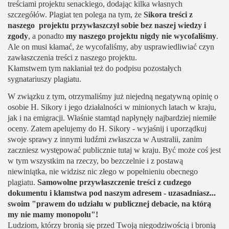
treściami projektu senackiego, dodając kilka własnych
szczegółów. Plagiat ten polega na tym, że
Sikora treści z
naszego projektu przywłaszczył sobie bez naszej wiedzy i
zgody
, a ponadto
my naszego projektu nigdy nie wycofaliśmy
.
Ale on musi kłamać, że wycofaliśmy, aby usprawiedliwiać czyn
zawłaszczenia treści z naszego projektu.
Kłamstwem tym nakłaniał też do podpisu pozostałych
sygnatariuszy plagiatu.
W związku z tym, otrzymaliśmy już niejedną negatywną opinię o
osobie H. Sikory i jego działalności w minionych latach w kraju,
jak i na emigracji. Właśnie stamtąd napłynęły najbardziej niemiłe
oceny. Zatem apelujemy do H. Sikory - wyjaśnij i uporządkuj
swoje sprawy z innymi ludźmi zwłaszcza w Australii, zanim
zaczniesz występować publicznie tutaj w kraju. Być może coś jest
w tym wszystkim na rzeczy, bo bezczelnie i z postawą
niewiniątka, nie widzisz nic złego w popełnieniu obecnego
plagiatu.
Samowolne przywłaszczenie treści z cudzego
dokumentu i kłamstwa pod naszym adresem - uzasadniasz...
swoim "prawem do udziału w publicznej debacie, na którą
my nie mamy monopolu"!
Ludziom, którzy bronią się przed Twoją niegodziwością i bronią