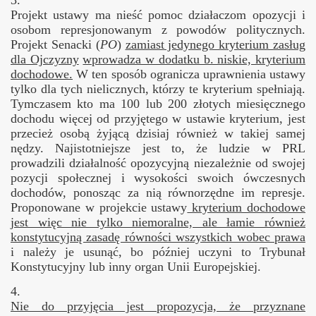
3.
Projekt ustawy ma nieść pomoc działaczom opozycji i
osobom represjonowanym z powodów politycznych.
Projekt Senacki (
PO
)
zamiast jedynego kryterium zasług
dla Ojczyzny
wprowadza w dodatku b. niskie, kryterium
dochodowe.
W ten sposób ogranicza uprawnienia ustawy
tylko dla tych nielicznych, którzy te kryterium spełniają.
Tymczasem kto ma 100 lub 200 złotych miesięcznego
dochodu więcej od przyjętego w ustawie kryterium,
jest
przecież osobą żyjącą dzisiaj również w takiej samej
nędzy.
Najistotniejsze jest to, że ludzie w PRL
prowadzili działalność opozycyjną niezależnie od swojej
pozycji społecznej i wysokości swoich ówczesnych
dochodów, ponosząc za nią równorzędne im represje.
Proponowane w projekcie ustawy
kryterium dochodowe
jest więc nie tylko niemoralne, ale łamie również
konstytucyjną zasadę równości wszystkich wobec prawa
i należy je usunąć, bo później uczyni to Trybunał
Konstytucyjny lub inny organ Unii Europejskiej.
4.
Nie do przyjęcia jest propozycja, że przyznane