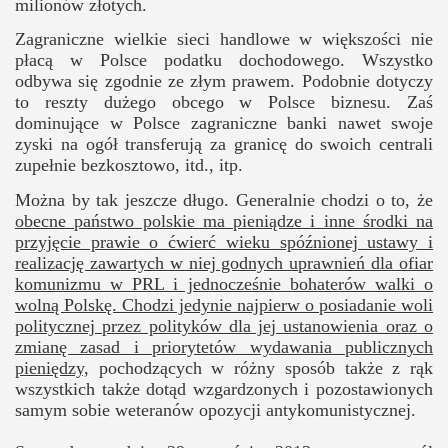
milionów złotych.
Zagraniczne wielkie sieci handlowe w większości nie
płacą w Polsce podatku dochodowego. Wszystko
odbywa się zgodnie ze złym prawem. Podobnie dotyczy
to reszty dużego obcego w Polsce biznesu. Zaś
dominujące w Polsce zagraniczne banki nawet swoje
zyski na ogół transferują za granicę do swoich centrali
zupełnie bezkosztowo, itd., itp.
Można by tak jeszcze długo. Generalnie chodzi o to, że
obecne państwo polskie ma pieniądze i inne środki na
przyjęcie prawie o ćwierć wieku spóźnionej ustawy i
realizację zawartych w niej godnych uprawnień dla ofiar
komunizmu w PRL i jednocześnie bohaterów walki o
wolną Polskę. Chodzi jedynie najpierw o posiadanie woli
politycznej przez polityków dla jej ustanowienia oraz o
zmianę zasad i priorytetów wydawania publicznych
pieniędzy,
pochodzących w różny sposób także z rąk
wszystkich także dotąd wzgardzonych i pozostawionych
samym sobie weteranów opozycji antykomunistycznej.