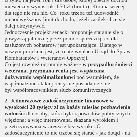
zł tylko na jeden rok i dla osoby, której obecny dochód
miesięczny wynosi ok. 850 zł (brutto). Kto ma więcej
dla tego nie ma nic. Co roku trzeba też udowodnić
niepodwyższony limit dochodu, jeżeli zasiłek chce się
dalej otrzymywać.
Jednocześnie projekt senacki proponuje staranie się o
powyższą jałmużnę przez pomoc społeczną, co dla
zasłużonych bohaterów jest upokarzające. Dlatego w
naszym projekcie jest, że rentę wypłaca Urząd do Spraw
Kombatantów i Weteranów Opozycji.
Co jest również ogromnie ważne -
w przypadku śmierci
weterana, przyznana renta jest wypłacana
dożywotnio współmałżonkowi
pod warunkiem, że
współmałżonek takiej renty nie posiada i że nie
był współpracownikiem służb komunistycznych.
2.
Jednorazowe zadośćuczynienie finansowe w
wysokości 20 tysięcy zł za każdy miesiąc pozbawienia
wolności
dla osoby, która była z powodów politycznych
więziona; a więc internowana, skazana wyrokiem i
przetrzymywana w areszcie bez wyroku. O
zadośćuczynienie to nie trzeba się starać - jak dotąd - na