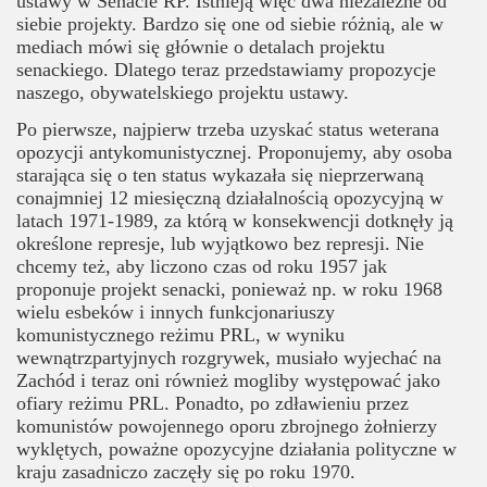
ustawy w Senacie RP. Istnieją więc dwa niezależne od
siebie projekty. Bardzo się one od siebie różnią, ale w
mediach mówi się głównie o detalach projektu
senackiego. Dlatego teraz przedstawiamy propozycje
naszego, obywatelskiego projektu ustawy.
Po pierwsze, najpierw trzeba uzyskać status weterana
opozycji antykomunistycznej. Proponujemy, aby osoba
starająca się o ten status wykazała się nieprzerwaną
conajmniej 12 miesięczną działalnością opozycyjną w
latach 1971-1989, za którą w konsekwencji dotknęły ją
określone represje, lub wyjątkowo bez represji. Nie
chcemy też, aby liczono czas od roku 1957 jak
proponuje projekt senacki, ponieważ np. w roku 1968
wielu esbeków i innych funkcjonariuszy
komunistycznego reżimu PRL, w wyniku
wewnątrzpartyjnych rozgrywek, musiało wyjechać na
Zachód i teraz oni również mogliby występować jako
ofiary reżimu PRL. Ponadto, po zdławieniu przez
komunistów powojennego oporu zbrojnego żołnierzy
wyklętych, poważne opozycyjne działania polityczne w
kraju zasadniczo zaczęły się po roku 1970.