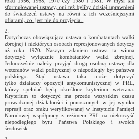
roku 1956, 1968, 1970 czy 1980 i 1981. W myśl tak
sformułowanej ustawy, oni też byliby dzisiaj uprawnieni
do świadczeń ustawy na równi z ich wcześniejszymi
ofiarami, co jest nie do przyjęcia.
2.
Dotychczas obowiązująca ustawa o kombatantach walki
zbrojnej i niektórych osobach represjonowanych dotyczy
aż roku 1970.
Naszym zdaniem ustawa ta winna
dotyczyć wyłącznie kombatantów walki zbrojnej.
Jednocześnie należy przyjąć drugą osobną ustawę dla
weteranów walki politycznej o niepodległy byt państwa
polskiego. Stąd ustawa taka może dotyczyć
tylko
działaczy opozycji antykomunistycznej w PRL,
którzy spełniać będą określone kryterium weterana.
Kryterium to dotyczyć ma przede wszystkim czasu
prowadzonej działalności i ponoszonych w jej wyniku
represji oraz braku weryfikowanej w Instytucie Pamięci
Narodowej współpracy z reżimem PRL na niekorzyść
niepodległego bytu Państwa Polskiego i swoich
środowisk.