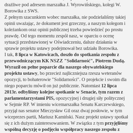
drażliwe pod adresem marszałka J. Wyrowińskiego, kolegi W.
Borowika z SWS.
Z pełnym szacunkiem wobec marszałka, nie podzielaliśmy takiej
opinii uważając, że dokument jest grzeczny, a naszym kolegom i
koleżankom oraz opinii publicznej trzeba powiedzieć po prostu
prawdę. Od tego momentu zespół nasz, w oparciu o ocenę
sytuacji przedstawionej w Oświadczeniu, dalsze działania w
sprawie projektu ustawy podejmował bez udziału Borowika.
I tak,
8 lipca w Katowicach, doszło do spotkania zespołu z
przewodniczącym KK NSZZ "Solidarność", Piotrem Dudą.
Wyraził on pełne poparcie dla naszego obywatelskiego
projektu ustawy
, bo przecież najliczniejsza rzesza weteranów
opozycji, to bohaterowie "Solidarności". O projekcie i swoim dla
niego poparciu mówił on już publicznie. Natomiast
12 lipca
2013r. odbyliśmy kolejne spotkanie w Senacie, tym razem z
parlamentarzystami PIS,
opozycyjnej i drugiej siły politycznej
w Sejmie RP. W imieniu wicemarszałka Senatu Karczewskiego,
przyjął nas senator Mieczysław Gil oraz dwaj posłowie, w tym
wiceprezes partii, Mariusz Kamiński. Nasz projekt ustawy spotkał
się z ich dużym zainteresowaniem. W związku z tym
przyjęliśmy
wspólną decyzję o podjęciu współpracy naszego zespołu z