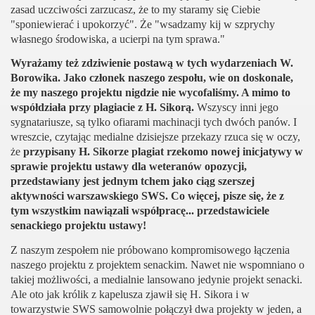
zasad uczciwości zarzucasz, że to my staramy się Ciebie
"sponiewierać i upokorzyć". Że "wsadzamy kij w szprychy
własnego środowiska, a ucierpi na tym sprawa."
Wyrażamy też zdziwienie postawą w tych wydarzeniach W.
Borowika. Jako członek naszego zespołu, wie on doskonale,
że my naszego projektu nigdzie nie wycofaliśmy. A mimo to
współdziała przy plagiacie z H. Sikorą.
Wszyscy inni jego
sygnatariusze, są tylko ofiarami machinacji tych dwóch panów. I
wreszcie, czytając medialne dzisiejsze przekazy rzuca się w oczy,
że
przypisany H. Sikorze plagiat rzekomo nowej inicjatywy w
sprawie projektu ustawy dla weteranów opozycji,
przedstawiany jest jednym tchem jako ciąg szerszej
aktywności warszawskiego SWS. Co więcej, pisze się, że z
tym wszystkim nawiązali współpracę... przedstawiciele
senackiego projektu ustawy!
Z naszym zespołem nie próbowano kompromisowego łączenia
naszego projektu z projektem senackim. Nawet nie wspomniano o
takiej możliwości, a medialnie lansowano jedynie projekt senacki.
Ale oto jak królik z kapelusza zjawił się H. Sikora i w
towarzystwie SWS samowolnie połączył dwa projekty w jeden, a