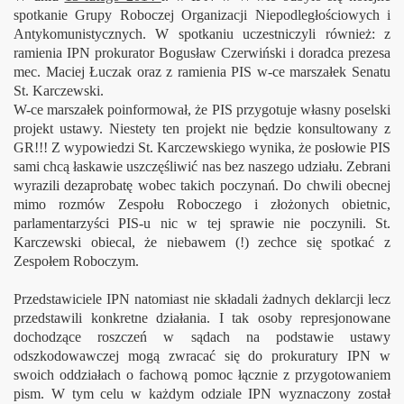
spotkanie Grupy Roboczej Organizacji Niepodległościowych i
Antykomunistycznych. W spotkaniu uczestniczyli również: z
ramienia IPN prokurator Bogusław Czerwiński i doradca prezesa
mec. Maciej Łuczak oraz z ramienia PIS w-ce marszałek Senatu
St. Karczewski.
W-ce marszałek poinformował, że PIS przygotuje własny poselski
projekt ustawy. Niestety ten projekt nie będzie konsultowany z
GR!!! Z wypowiedzi St. Karczewskiego wynika, że posłowie PIS
sami chcą łaskawie uszczęśliwić nas bez naszego udziału. Zebrani
wyrazili dezaprobatę wobec takich poczynań. Do chwili obecnej
mimo rozmów Zespołu Roboczego i złożonych obietnic,
parlamentarzyści PIS-u nic w tej sprawie nie poczynili. St.
Karczewski obiecal, że niebawem (!) zechce się spotkać z
Zespołem Roboczym.
Przedstawiciele IPN natomiast nie składali żadnych deklarcji lecz
przedstawili konkretne działania. I tak osoby represjonowane
dochodzące roszczeń w sądach na podstawie ustawy
odszkodowawczej mogą zwracać się do prokuratury IPN w
swoich oddziałach o fachową pomoc łącznie z przygotowaniem
pism. W tym celu w każdym odziale IPN wyznaczony został