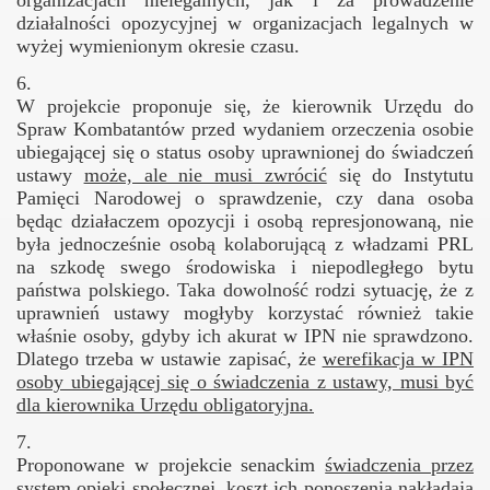
działalności opozycyjnej w organizacjach legalnych w
wyżej wymienionym okresie czasu.
6.
W projekcie proponuje się, że kierownik Urzędu do
Spraw Kombatantów przed wydaniem orzeczenia osobie
ubiegającej się o status osoby uprawnionej do świadczeń
ustawy
może, ale nie musi
zwrócić
się do Instytutu
Pamięci Narodowej o sprawdzenie, czy dana osoba
będąc działaczem opozycji i osobą represjonowaną, nie
była jednocześnie osobą kolaborującą z władzami PRL
na szkodę swego środowiska i niepodległego bytu
państwa polskiego. Taka dowolność rodzi sytuację, że z
uprawnień ustawy mogłyby korzystać również takie
właśnie osoby, gdyby ich akurat w IPN nie sprawdzono.
Dlatego trzeba w ustawie zapisać, że
werefikacja w IPN
osoby ubiegającej się o świadczenia z ustawy, musi być
dla kierownika Urzędu obligatoryjna.
7.
o"
Proponowane w projekcie senackim
świadczenia przez
system opieki społecznej, koszt ich ponoszenia nakładają