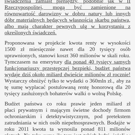
świadczenia zamiast pieniędzy, podobnie jak w II
Rzeczypospolitej, mogą być zamienione na
równowartość darowizny w dobru natury lub innych
dóbr materialnych będących własnością skarbu państwa,
albo mają charakter pewnych ulg w korzystaniu z
określonych świadczeń.
Proponowana w projekcie kwota renty w wysokości
1500 zł miesięcznie nawet dla 20 tysięcy osób
uprawnionych, stanowi koszt 360 milionów w skali roku.
Tymczasem na emerytury
dla ponad 40 tysięcy samych
funkcjonariuszy przestępczej bezpieki, budżet państwa
wydaje dziś około miliard dwieście milionów zł rocznie!
Wystarczy obniżyć tylko te wydatki o 360mln zł., aby za
tę sumę wyplacać postulowaną rentę honorową dla 20
tysięcy zasłużonych bohaterów walki o wolną Polskę.
Budżet państwa co roku prawie jeden miliard zł
płaci prywatnym i mającym świetne dochody firmom
ochroniarskim i detektywistycznym, pod pretekstem
zatrudniania w nich osób niepełnosprawnych. Bodajże w
roku 2011 kwota ta wynosila ponad 811 milionów