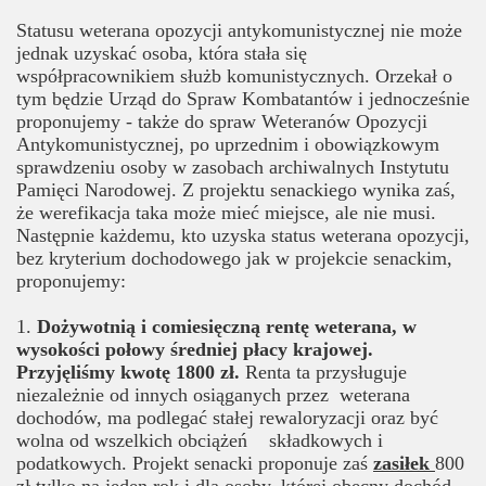
Statusu weterana opozycji antykomunistycznej nie może
jednak uzyskać osoba, która stała się
współpracownikiem służb komunistycznych. Orzekał o
tym będzie Urząd do Spraw Kombatantów i jednocześnie
proponujemy - także do spraw Weteranów Opozycji
Antykomunistycznej, po uprzednim i obowiązkowym
sprawdzeniu osoby w zasobach archiwalnych Instytutu
Pamięci Narodowej. Z projektu senackiego wynika zaś,
że werefikacja taka może mieć miejsce, ale nie musi.
Następnie każdemu, kto uzyska status weterana opozycji,
bez kryterium dochodowego jak w projekcie senackim,
proponujemy:
1.
Dożywotnią i comiesięczną rentę weterana, w
wysokości połowy średniej płacy krajowej.
Przyjęliśmy kwotę 1800 zł.
Renta ta przysługuje
niezależnie od innych osiąganych przez weterana
dochodów, ma podlegać stałej rewaloryzacji oraz być
wolna od wszelkich obciążeń składkowych i
podatkowych. Projekt senacki proponuje zaś
zasiłek
800