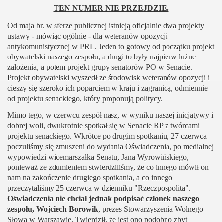
TEN NUMER NIE PRZEJDZIE.
Od maja br. w sferze publicznej istnieją oficjalnie dwa projekty
ustawy - mówiąc ogólnie - dla weteranów opozycji
antykomunistycznej w PRL. Jeden to gotowy od początku projekt
obywatelski naszego zespołu, a drugi to były najpierw luźne
założenia, a potem projekt grupy senatorów PO w Senacie.
Projekt obywatelski wyszedł ze środowisk weteranów opozycji i
cieszy się szeroko ich poparciem w kraju i zagranicą, odmiennie
od projektu senackiego, który proponują politycy.
Mimo tego, w czerwcu zespół nasz, w wyniku naszej inicjatywy i
dobrej woli, dwukrotnie spotkał się w Senacie RP z twórcami
projektu senackiego. Wkrótce po drugim spotkaniu, 27 czerwca
poczuliśmy się zmuszeni do wydania Oświadczenia, po medialnej
wypowiedzi wicemarszałka Senatu, Jana Wyrowińskiego,
ponieważ ze zdumieniem stwierdziliśmy, że co innego mówił on
nam na zakończenie drugiego spotkania, a co innego
przeczytaliśmy 25 czerwca w dzienniku "Rzeczpospolita".
Oświadczenia nie chciał jednak podpisać członek naszego
zespołu, Wojciech Borowik
, prezes Stowarzyszenia Wolnego
Słowa w Warszawie. Twierdził, że jest ono podobno zbyt