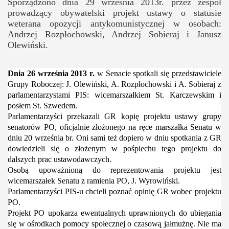
Sporządzono dnia 29 września 2013r. przez zespół
prowadzący obywatelski projekt ustawy o statusie
weterana opozycji antykomunistycznej w osobach:
Andrzej Rozpłochowski, Andrzej Sobieraj i Janusz
Olewiński.
Dnia 26 września 2013 r.
w Senacie spotkali się przedstawiciele
Grupy Roboczej: J. Olewiński, A. Rozpłochowski i A. Sobieraj z
parlamentarzystami PIS: wicemarszałkiem St. Karczewskim i
posłem St. Szwedem.
Parlamentarzyści przekazali GR kopię projektu ustawy grupy
senatorów PO, oficjalnie złożonego na ręce marszałka Senatu w
dniu 20 września br. Oni sami też dopiero w dniu spotkania z GR
dowiedzieli się o złożenym w pośpiechu tego projektu do
dalszych prac ustawodawczych.
Osobą upoważnioną do reprezentowania projektu jest
wicemarszałek Senatu z ramienia PO, J. Wyrowiński.
Parlamentarzyści PIS-u chcieli poznać opinię GR wobec projektu
PO.
Projekt PO upokarza ewentualnych uprawnionych do ubiegania
się w ośrodkach pomocy społecznej o czasową jałmużnę. Nie ma