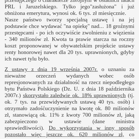
PRL i Jaruzelskiego. Tylko jego"zasłużona" i już
obniżona emerytura, wynosi ok. 6 tys. zł miesięcznie.
Nasze państwo tworzy specjalną ustawę i na jej
podstawie chce wydawać "na opiekę" nad... 18 groźnymi
przestępcami - po ich oczywiście zwolnieniu z więzienia
- 340 milionów zł. Kwota ta prawie starcza na roczny
koszt proponowanej w obywatelskim projekcie ustawy
renty honorowej nawet dla 20 tys. uprawnionych, gdyby
ich nawet tylu było.
Z ustawy z dnia 19 września 2007r.
o uznaniu za
nieważne orzeczeń wydanych wobec osób
represjonowanych za działalność na rzecz niepodległego
bytu Państwa Polskiego (Dz. U. z dnia 18 października
2007r.)
skorzystało zaledwie ok. 18% uprawnionych
(tj.
ok. 7 tys. na przewidywanych ustawą 40 tys. osób) i
otrzymało zadośćuczynienie na kwotę ok. 80 milionów
zł, stanowiącą ok. 11% z kwoty 700 milionów zł, jaką
zabezpieczono w ustawie (dane ministra
sprawiedliwości).
Do wykorzystania w inny sposób
pozostało więc jeszcze ok. 620 milionów zł,
co