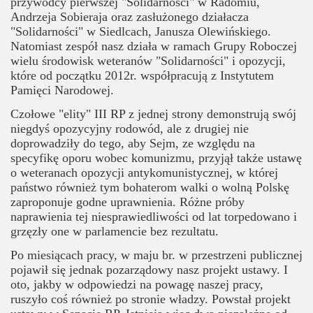
przywódcy pierwszej "Solidarności" w Radomiu,
Andrzeja Sobieraja oraz zasłużonego działacza
"Solidarności" w Siedlcach, Janusza Olewińskiego.
Natomiast zespół nasz działa w ramach Grupy Roboczej
wielu środowisk weteranów "Solidarności" i opozycji,
które od początku 2012r. współpracują z Instytutem
Pamięci Narodowej.
Czołowe "elity" III RP z jednej strony demonstrują swój
niegdyś opozycyjny rodowód, ale z drugiej nie
doprowadziły do tego, aby Sejm, ze względu na
specyfikę oporu wobec komunizmu, przyjął także ustawę
o weteranach opozycji antykomunistycznej, w której
państwo również tym bohaterom walki o wolną Polskę
zaproponuje godne uprawnienia. Różne próby
naprawienia tej niesprawiedliwości od lat torpedowano i
grzęzły one w parlamencie bez rezultatu.
Po miesiącach pracy, w maju br. w przestrzeni publicznej
pojawił się jednak pozarządowy nasz projekt ustawy. I
oto, jakby w odpowiedzi na powagę naszej pracy,
ruszyło coś również po stronie władzy. Powstał projekt