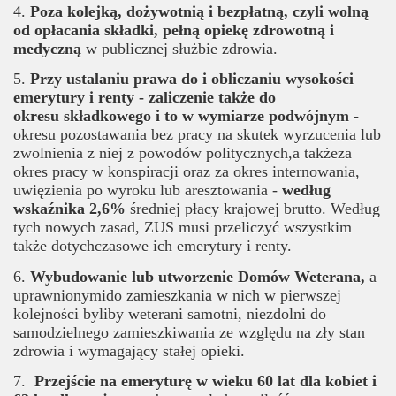
4.
Poza kolejką, dożywotnią i bezpłatną, czyli wolną
od opłacania składki, pełną opiekę zdrowotną i
medyczną
w publicznej służbie zdrowia.
5.
Przy ustalaniu prawa do i obliczaniu wysokości
emerytury i renty - zaliczenie także do
okresu składkowego i to w wymiarze podwójnym -
okresu pozostawania bez pracy na skutek wyrzucenia lub
zwolnienia z niej z powodów politycznych,a takżeza
okres pracy w konspiracji oraz za okres internowania,
uwięzienia po wyroku lub aresztowania -
według
wskaźnika 2,6%
średniej płacy krajowej brutto. Według
tych nowych zasad, ZUS musi przeliczyć wszystkim
także dotychczasowe ich emerytury i renty.
6.
Wybudowanie lub utworzenie Domów Weterana,
a
uprawnionymido zamieszkania w nich w pierwszej
kolejności byliby weterani samotni, niezdolni do
samodzielnego zamieszkiwania ze względu na zły stan
zdrowia i wymagający stałej opieki.
7.
Przejście na emeryturę w wieku 60 lat dla kobiet i