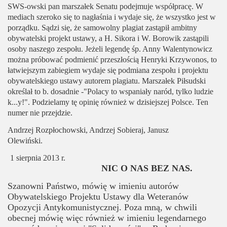
SWS-owski pan marszałek Senatu podejmuje współpracę. W
mediach szeroko się to nagłaśnia i wydaje się, że wszystko jest w
porządku. Sądzi się, że samowolny plagiat zastąpił ambitny
obywatelski projekt ustawy, a H. Sikora i W. Borowik zastąpili
osoby naszego zespołu. Jeżeli legendę śp. Anny Walentynowicz
można próbować podmienić przeszłością Henryki Krzywonos, to
łatwiejszym zabiegiem wydaje się podmiana zespołu i projektu
obywatelskiego ustawy autorem plagiatu. Marszałek Piłsudski
określał to b. dosadnie -"Polacy to wspaniały naród, tylko ludzie
k...y!". Podzielamy tę opinię również w dzisiejszej Polsce. Ten
numer nie przejdzie.
Andrzej Rozpłochowski, Andrzej Sobieraj, Janusz
Olewiński.
1 sierpnia 2013 r.
NIC O NAS BEZ NAS.
Szanowni Państwo, mówię w imieniu autorów
Obywatelskiego Projektu Ustawy dla Weteranów
Opozycji Antykomunistycznej. Poza mną, w chwili
obecnej mówię więc również w imieniu legendarnego