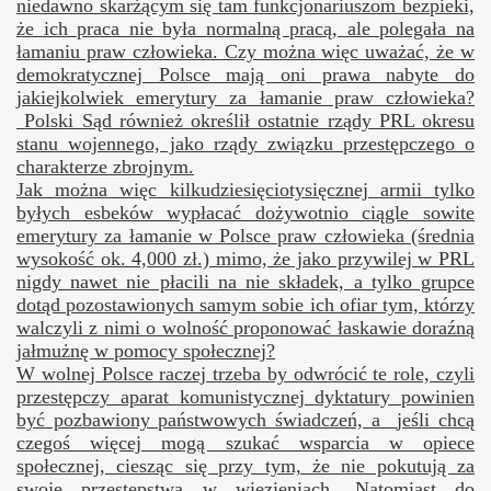
niedawno skarżącym się tam funkcjonariuszom bezpieki,
że ich praca nie była normalną pracą, ale polegała na
łamaniu praw człowieka. Czy można więc uważać, że w
demokratycznej Polsce mają oni prawa nabyte do
jakiejkolwiek emerytury za łamanie praw człowieka?
Polski Sąd również określił ostatnie rządy PRL okresu
stanu wojennego, jako rządy związku przestępczego o
charakterze zbrojnym.
Jak można
więc kilkudziesięciotysięcznej
armii tylko
byłych esbeków wypłacać dożywotnio ciągle sowite
emerytury za łamanie w Polsce praw człowieka (średnia
wysokość ok. 4,000 zł.) mimo, że jako przywilej w PRL
nigdy nawet nie płacili na nie składek, a tylko grupce
dotąd pozostawionych samym sobie ich ofiar tym, którzy
walczyli z nimi o wolność proponować łaskawie doraźną
jałmużnę w pomocy społecznej?
W wolnej Polsce raczej trzeba by odwrócić te role, czyli
przestępczy aparat komunistycznej dyktatury powinien
być pozbawiony państwowych świadczeń, a
jeśli chcą
czegoś więcej mogą szukać wsparcia w opiece
społecznej, ciesząc się przy tym, że nie pokutują za
swoje przestępstwa w więzieniach. Natomiast do