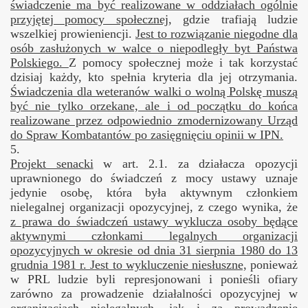
świadczenie ma być realizowane w oddziałach ogólnie
przyjętej pomocy społecznej
, gdzie trafiają ludzie
wszelkiej prowieniencji.
Jest to rozwiązanie niegodne dla
osób zasłużonych w walce o niepodległy byt Państwa
Polskiego.
Z pomocy społecznej może i tak korzystać
dzisiaj każdy, kto spełnia kryteria dla jej otrzymania.
Świadczenia dla weteranów walki o
wolną Polskę muszą
być nie tylko orzekane, ale i od początku do końca
realizowane przez odpowiednio zmodernizowany Urząd
do Spraw Kombatantów po zasięgnięciu opinii w IPN.
5.
Projekt senacki
w art. 2.1. za działacza opozycji
uprawnionego do świadczeń z mocy ustawy uznaje
jedynie osobę, która była aktywnym członkiem
nielegalnej organizacji opozycyjnej, z czego wynika, że
z prawa do świadczeń ustawy wyklucza osoby będące
aktywnymi członkami legalnych organizacji
opozycyjnych w okresie od dnia 31 sierpnia 1980 do 13
grudnia 1981 r. Jest to wykluczenie niesłuszne,
ponieważ
w PRL ludzie byli represjonowani i ponieśli ofiary
zarówno za prowadzenie działalności opozycyjnej w
organizacjach nielegalnych, jak i za prowadzenie