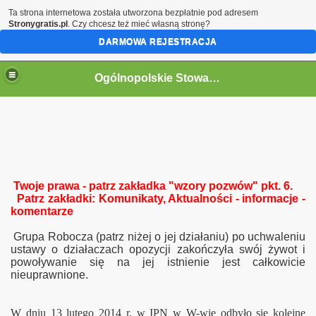
Ta strona internetowa została utworzona bezpłatnie pod adresem
Stronygratis.pl
. Czy chcesz też mieć własną stronę?
DARMOWA REJESTRACJA
Ogólnopolskie Stowarzyszenie Internowanych i Represjonowanych
Twoje prawa - patrz zakładka "wzory pozwów" pkt. 6.
Patrz zakładki: Komunikaty, Aktualności - informacje -
komentarze
Grupa Robocza (patrz
niżej o jej działaniu) po uchwaleniu
ustawy o działaczach opozycji zakończyła swój żywot i
powoływanie się na jej istnienie jest całkowicie
nieuprawnione.
W dniu
13 lutego 2014
r. w IPN w W-wie odbyło się kolejne