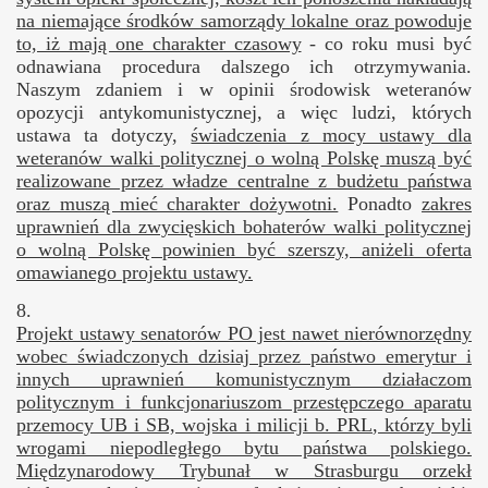
na niemające środków samorządy lokalne oraz powoduje
to, iż mają one charakter czasowy
- co roku musi być
odnawiana procedura dalszego ich otrzymywania.
Naszym zdaniem i w opinii środowisk weteranów
opozycji antykomunistycznej, a więc ludzi, których
ustawa ta dotyczy,
świadczenia z mocy ustawy dla
weteranów walki politycznej o wolną Polskę muszą być
realizowane przez władze centralne z budżetu państwa
oraz muszą mieć charakter dożywotni.
Ponadto
zakres
uprawnień dla zwycięskich bohaterów walki politycznej
o wolną Polskę powinien być szerszy, aniżeli oferta
omawianego projektu ustawy.
8.
Projekt ustawy senatorów PO jest nawet nierównorzędny
wobec świadczonych dzisiaj przez państwo emerytur i
innych uprawnień komunistycznym działaczom
politycznym i funkcjonariuszom przestępczego aparatu
przemocy UB i SB, wojska i milicji b. PRL
, którzy byli
wrogami niepodległego bytu państwa polskiego.
Międzynarodowy Trybunał w Strasburgu orzekł