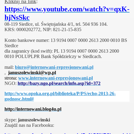
Kliknij na link
:
https://www.youtube.com/watch?v=qxK-
hjNsSkc
08-119 Siedlce, ul. Świętojańska 4/1, tel. 504 936 104.
KRS: 0000202772, NIP: 821-21-15-835
Konto bankowe numer: 13 9194 0007 0000 2613 2000 0010 BS
Siedlce
dla zagranicy (kod swift): PL 13 9194 0007 0000 2613 2000
0010 POLUPLPR Bank Spółdzielczy w Siedlcach.
mail:
biuro@internowani-represjonowani.pl
,
januszolewinski@wp.pl
strona:
www.internowani-represjonowani.pl
NGO
:
http://bazy.ngo.pl/search/info.asp?id=372
http://www.opoka.org.pl/biblioteka/P/PS/echo-2013-26-
godnosc.html#
http://internowani.blog4u.pl
s
kype:
januszolewinski
Znajdź nas na Facebooku: