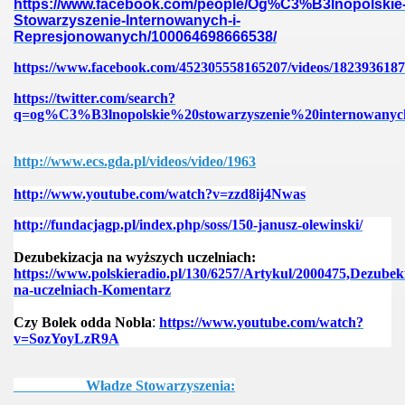
https://www.facebook.com/people/Og%C3%B3lnopolskie
Stowarzyszenie-Internowanych-i-
Represjonowanych/100064698666538/
https://www.facebook.com/452305558165207/videos/1823936187
https://twitter.com/search?
q=og%C3%B3lnopolskie%20stowarzyszenie%20internowanyc
http://www.ecs.gda.pl/videos/video/1963
http://www.youtube.com/watch?v=zzd8ij4Nwas
http://fundacjagp.pl/index.php/soss/150-janusz-olewinski/
Dezubekizacja na wyższych uczelniach:
https://www.polskieradio.pl/130/6257/Artykul/2000475,Dezubek
na-uczelniach-Komentarz
Czy Bolek odda Nobla
:
https://www.youtube.com/watch?
v=SozYoyLzR9A
Władze Stowarzyszenia: